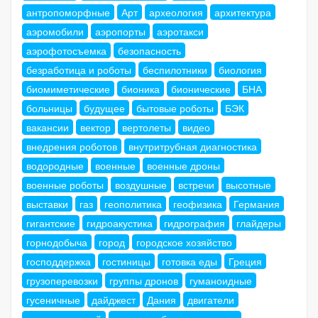
антропоморфные
Арт
археология
архитектура
аэромобили
аэропорты
аэротакси
аэрофотосъемка
безопасность
безработица и роботы
беспилотники
биология
биомиметические
бионика
бионические
БНА
больницы
будущее
бытовые роботы
БЭК
вакансии
вектор
вертолеты
видео
внедрения роботов
внутритрубная диагностика
водородные
военные
военные дроны
военные роботы
воздушные
встречи
высотные
выставки
газ
геополитика
геофизика
Германия
гигантские
гидроакустика
гидрография
глайдеры
горнодобыча
город
городское хозяйство
господдержка
гостиницы
готовка еды
Греция
грузоперевозки
группы дронов
гуманоидные
гусеничные
дайджест
Дания
двигатели