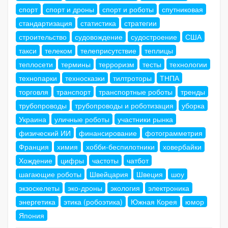
спорт
спорт и дроны
спорт и роботы
спутниковая
стандартизация
статистика
стратегии
строительство
судовождение
судостроение
США
такси
телеком
телеприсутствие
теплицы
теплосети
термины
терроризм
тесты
технологии
технопарки
техносказки
тилтроторы
ТНПА
торговля
транспорт
транспортные роботы
тренды
трубопроводы
трубопроводы и роботизация
уборка
Украина
уличные роботы
участники рынка
физический ИИ
финансирование
фотограмметрия
Франция
химия
хобби-беспилотники
ховербайки
Хождение
цифры
частоты
чатбот
шагающие роботы
Швейцария
Швеция
шоу
экзоскелеты
эко-дроны
экология
электроника
энергетика
этика (робоэтика)
Южная Корея
юмор
Япония