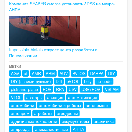
Компания SEABER смогла установить 3DSS на микро-
АНПА
Impossible Metals откроет центр разработки в
Пенсильвании
МЕТКИ
AGV
ai
AMR
ARM
AUV
BVLOS
DARPA
DIY
DIY (своими руками)
DJI
eVTOL
Lely
no-code
pick-and-place
ROV
RPA
USV
USV+ROV
VSLAM
VTOL
аватары
авиация
автоматизация
автомобили
автомобили и роботы
автономные
автопром
агроботы
агродроны
аддитивные технологии
аккумуляторы
аналитика
андроиды
анималистичные
АНПА