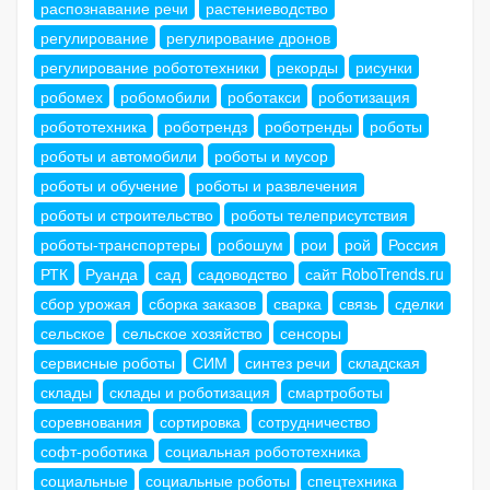
распознавание речи
растениеводство
регулирование
регулирование дронов
регулирование робототехники
рекорды
рисунки
робомех
робомобили
роботакси
роботизация
робототехника
роботрендз
роботренды
роботы
роботы и автомобили
роботы и мусор
роботы и обучение
роботы и развлечения
роботы и строительство
роботы телеприсутствия
роботы-транспортеры
робошум
рои
рой
Россия
РТК
Руанда
сад
садоводство
сайт RoboTrends.ru
сбор урожая
сборка заказов
сварка
связь
сделки
сельское
сельское хозяйство
сенсоры
сервисные роботы
СИМ
синтез речи
складская
склады
склады и роботизация
смартроботы
соревнования
сортировка
сотрудничество
софт-роботика
социальная робототехника
социальные
социальные роботы
спецтехника