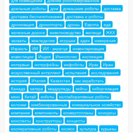
для помещений
доение роботизированное
доильные роботы
дом
домашние роботы
доставка
доставка беспилотниками
доставка и роботы
дронизация
дронопорты
дроны
Европа
еда
железные дороги
животноводство
жилище
ЖКХ
захваты
земледелие
игрушки
идеи
измерения
Израиль
ИИ
ИИ - вкратце
инвентаризация
инвестиции
Индия
Иннополис
инспекция
интервью
интерфейсы
инфоботы
Ирак
Иран
искусственный интеллект
испытания
исследования
история
Италия
Казахстан
как заработать
Канада
катера
квадрупеды
кейсы
киборгизация
кино
Китай
коботы
коллаборативные роботы
колонки
комбинированные
коммунальное хозяйство
компании
компоненты
конвертопланы
конкурсы
конспекты
конструкторы
концепты
кооперативные роботы
космос
культура
курьезы