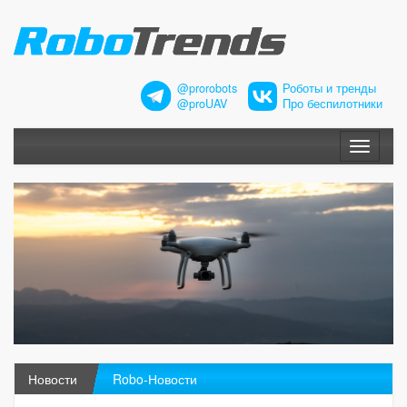
@prorobots
Роботы и тренды
@proUAV
Про беспилотники
Меню
Новости
Robo-Новости