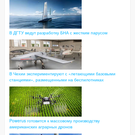
В ДГТУ ведут разработку БНА с жестким парусом
В Чехии экспериментируют с «летающими базовыми
станциями», размещенными на беспилотниках
Powerus готовится к массовому производству
американских аграрных дронов