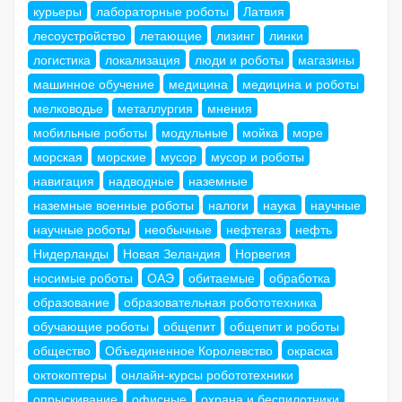
курьеры
лабораторные роботы
Латвия
лесоустройство
летающие
лизинг
линки
логистика
локализация
люди и роботы
магазины
машинное обучение
медицина
медицина и роботы
мелководье
металлургия
мнения
мобильные роботы
модульные
мойка
море
морская
морские
мусор
мусор и роботы
навигация
надводные
наземные
наземные военные роботы
налоги
наука
научные
научные роботы
необычные
нефтегаз
нефть
Нидерланды
Новая Зеландия
Норвегия
носимые роботы
ОАЭ
обитаемые
обработка
образование
образовательная робототехника
обучающие роботы
общепит
общепит и роботы
общество
Объединенное Королевство
окраска
октокоптеры
онлайн-курсы робототехники
опрыскивание
офисные
охрана и беспилотники