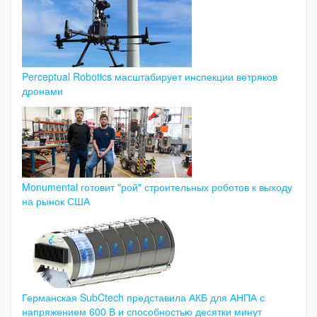
Perceptual Robotics масштабирует инспекции ветряков
дронами
Monumental готовит "рой" строительных роботов к выходу
на рынок США
Германская SubCtech представила АКБ для АНПА с
напряжением 600 В и способностью десятки минут