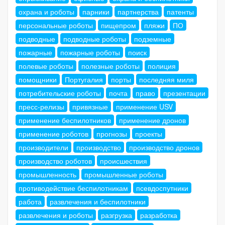
охрана и роботы
парники
партнерства
патенты
персональные роботы
пищепром
пляжи
ПО
подводные
подводные роботы
подземные
пожарные
пожарные роботы
поиск
полевые роботы
полезные роботы
полиция
помощники
Португалия
порты
последняя миля
потребительские роботы
почта
право
презентации
пресс-релизы
привязные
применение USV
применение беспилотников
применение дронов
применение роботов
прогнозы
проекты
производители
производство
производство дронов
производство роботов
происшествия
промышленность
промышленные роботы
противодействие беспилотникам
псевдоспутники
работа
развлечения и беспилотники
развлечения и роботы
разгрузка
разработка