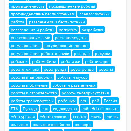
промышленность
промышленные роботы
противодействие беспилотникам
псевдоспутники
работа
развлечения и беспилотники
развлечения и роботы
разгрузка
разработка
распознавание речи
растениеводство
регулирование
регулирование дронов
регулирование робототехники
рекорды
рисунки
робомех
робомобили
роботакси
роботизация
робототехника
роботрендз
роботренды
роботы
роботы и автомобили
роботы и мусор
роботы и обучение
роботы и развлечения
роботы и строительство
роботы телеприсутствия
роботы-транспортеры
робошум
рои
рой
Россия
РТК
Руанда
сад
садоводство
сайт RoboTrends.ru
сбор урожая
сборка заказов
сварка
связь
сделки
сельское
сельское хозяйство
сенсоры