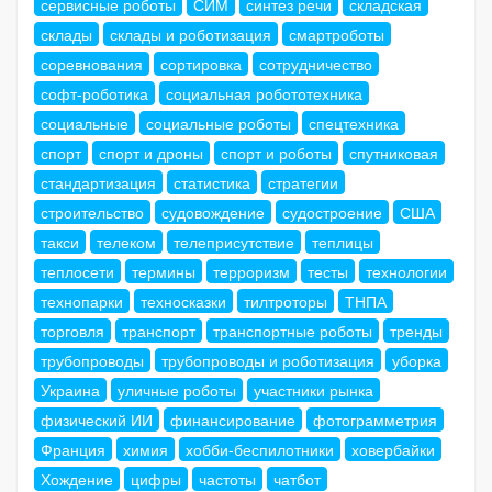
сервисные роботы
СИМ
синтез речи
складская
склады
склады и роботизация
смартроботы
соревнования
сортировка
сотрудничество
софт-роботика
социальная робототехника
социальные
социальные роботы
спецтехника
спорт
спорт и дроны
спорт и роботы
спутниковая
стандартизация
статистика
стратегии
строительство
судовождение
судостроение
США
такси
телеком
телеприсутствие
теплицы
теплосети
термины
терроризм
тесты
технологии
технопарки
техносказки
тилтроторы
ТНПА
торговля
транспорт
транспортные роботы
тренды
трубопроводы
трубопроводы и роботизация
уборка
Украина
уличные роботы
участники рынка
физический ИИ
финансирование
фотограмметрия
Франция
химия
хобби-беспилотники
ховербайки
Хождение
цифры
частоты
чатбот