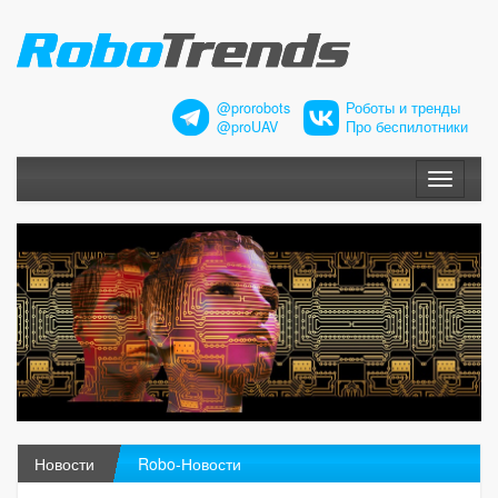
@prorobots
Роботы и тренды
@proUAV
Про беспилотники
Меню
Новости
Robo-Новости