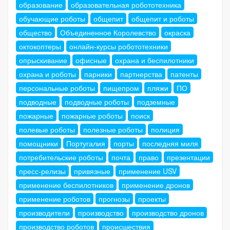
образование
образовательная робототехника
обучающие роботы
общепит
общепит и роботы
общество
Объединенное Королевство
окраска
октокоптеры
онлайн-курсы робототехники
опрыскивание
офисные
охрана и беспилотники
охрана и роботы
парники
партнерства
патенты
персональные роботы
пищепром
пляжи
ПО
подводные
подводные роботы
подземные
пожарные
пожарные роботы
поиск
полевые роботы
полезные роботы
полиция
помощники
Португалия
порты
последняя миля
потребительские роботы
почта
право
презентации
пресс-релизы
привязные
применение USV
применение беспилотников
применение дронов
применение роботов
прогнозы
проекты
производители
производство
производство дронов
производство роботов
происшествия