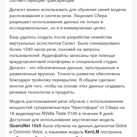
Датасет можно использовать для обучения своей модели
распознавания и синтеза речи. Лицензия Сбера
разрешает использование данных не только в
исследовательских, но и в коммерческих целях.
Базу удалось создать после разработки семейства
виртуальных ассистентов Салют. Было сгенерировано
более 1240 часов речи, похожей на запросы
пользователей. Аудиофайлы записаны при помощи
краудсорсинговой платформы и специальной студии.
Датасет - это обезличенные данные, прослушанные и
размеченные вручную. Точность разметки обеспечена
благодаря тройному перекрытию. В общем сделано
многое для того, чтобы на основе этих данных создавать
речевые технологии и продукты.
Модель распознавания речи обучали с использованием
мощностей суперкомпьютера "Кристофари" от Сбера на
16 видеокартах NVidia Tesla V100 в течение 8 дней.
Доступная для использования акустическая модель
QuartzNet 15x5
была обучена на данных датасетов Golos
и Common Voice, а языковая модель
KenLM
построена