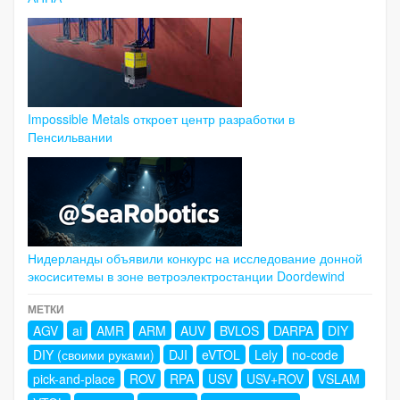
Impossible Metals откроет центр разработки в
Пенсильвании
Нидерланды объявили конкурс на исследование донной
экосиситемы в зоне ветроэлектростанции Doordewind
МЕТКИ
AGV
ai
AMR
ARM
AUV
BVLOS
DARPA
DIY
DIY (своими руками)
DJI
eVTOL
Lely
no-code
pick-and-place
ROV
RPA
USV
USV+ROV
VSLAM