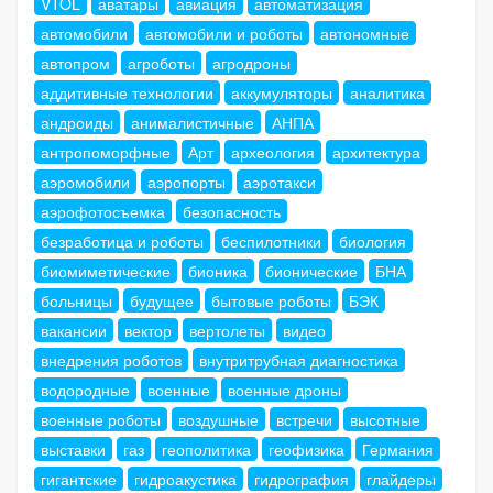
VTOL
аватары
авиация
автоматизация
автомобили
автомобили и роботы
автономные
автопром
агроботы
агродроны
аддитивные технологии
аккумуляторы
аналитика
андроиды
анималистичные
АНПА
антропоморфные
Арт
археология
архитектура
аэромобили
аэропорты
аэротакси
аэрофотосъемка
безопасность
безработица и роботы
беспилотники
биология
биомиметические
бионика
бионические
БНА
больницы
будущее
бытовые роботы
БЭК
вакансии
вектор
вертолеты
видео
внедрения роботов
внутритрубная диагностика
водородные
военные
военные дроны
военные роботы
воздушные
встречи
высотные
выставки
газ
геополитика
геофизика
Германия
гигантские
гидроакустика
гидрография
глайдеры