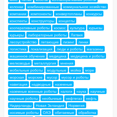
колонки
комбинированные
коммунальное хозяйство
компании
компоненты
конвертопланы
конкурсы
конспекты
конструкторы
концепты
кооперативные роботы
космос
культура
курьезы
курьеры
лабораторные роботы
Латвия
лесоустройство
летающие
лизинг
линки
логистика
локализация
люди и роботы
магазины
машинное обучение
медицина
медицина и роботы
мелководье
металлургия
мнения
мобильные роботы
модульные
мойка
море
морская
морские
мусор
мусор и роботы
навигация
надводные
наземные
наземные военные роботы
налоги
наука
научные
научные роботы
необычные
нефтегаз
нефть
Нидерланды
Новая Зеландия
Норвегия
носимые роботы
ОАЭ
обитаемые
обработка