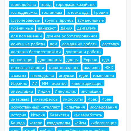
горнодобыча
город
городское хозяйство
господдержка
гостиницы
готовка еды
Греция
грузоперевозки
группы дронов
гуманоидные
гусеничные
дайджест
Дания
двигатели
для помещений
доение роботизированное
доильные роботы
дом
домашние роботы
доставка
доставка беспилотниками
доставка и роботы
дронизация
дронопорты
дроны
Европа
еда
железные дороги
животноводство
жилище
ЖКХ
захваты
земледелие
игрушки
идеи
измерения
Израиль
ИИ
ИИ - вкратце
инвентаризация
инвестиции
Индия
Иннополис
инспекция
интервью
интерфейсы
инфоботы
Ирак
Иран
искусственный интеллект
испытания
исследования
история
Италия
Казахстан
как заработать
Канада
катера
квадрупеды
кейсы
киборгизация
кино
Китай
коботы
коллаборативные роботы