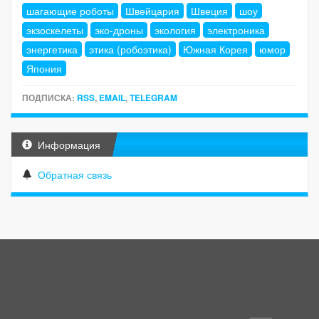
шагающие роботы
Швейцария
Швеция
шоу
экзоскелеты
эко-дроны
экология
электроника
энергетика
этика (робоэтика)
Южная Корея
юмор
Япония
ПОДПИСКА:
RSS
,
EMAIL
,
TELEGRAM
Информация
Обратная связь