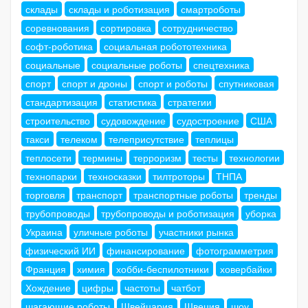
склады
склады и роботизация
смартроботы
соревнования
сортировка
сотрудничество
софт-роботика
социальная робототехника
социальные
социальные роботы
спецтехника
спорт
спорт и дроны
спорт и роботы
спутниковая
стандартизация
статистика
стратегии
строительство
судовождение
судостроение
США
такси
телеком
телеприсутствие
теплицы
теплосети
термины
терроризм
тесты
технологии
технопарки
техносказки
тилтроторы
ТНПА
торговля
транспорт
транспортные роботы
тренды
трубопроводы
трубопроводы и роботизация
уборка
Украина
уличные роботы
участники рынка
физический ИИ
финансирование
фотограмметрия
Франция
химия
хобби-беспилотники
ховербайки
Хождение
цифры
частоты
чатбот
шагающие роботы
Швейцария
Швеция
шоу