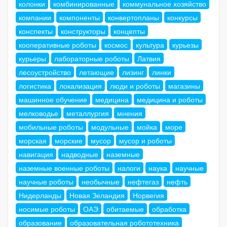
колонки
комбинированные
коммунальное хозяйство
компании
компоненты
конвертопланы
конкурсы
конспекты
конструкторы
концепты
кооперативные роботы
космос
культура
курьезы
курьеры
лабораторные роботы
Латвия
лесоустройство
летающие
лизинг
линки
логистика
локализация
люди и роботы
магазины
машинное обучение
медицина
медицина и роботы
мелководье
металлургия
мнения
мобильные роботы
модульные
мойка
море
морская
морские
мусор
мусор и роботы
навигация
надводные
наземные
наземные военные роботы
налоги
наука
научные
научные роботы
необычные
нефтегаз
нефть
Нидерланды
Новая Зеландия
Норвегия
носимые роботы
ОАЭ
обитаемые
обработка
образование
образовательная робототехника