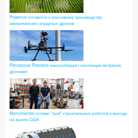
Powerus готовится к массовому производству
американских аграрных дронов
Perceptual Robotics масштабирует инспекции ветряков
дронами
Monumental готовит "рой" строительных роботов к выходу
на рынок США