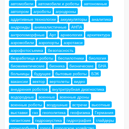
автомобили
автомобили и роботы
автономные
автопром
агроботы
агродроны
аддитивные технологии
аккумуляторы
аналитика
андроиды
анималистичные
АНПА
антропоморфные
Арт
археология
архитектура
аэромобили
аэропорты
аэротакси
аэрофотосъемка
безопасность
безработица и роботы
беспилотники
биология
биомиметические
бионика
бионические
БНА
больницы
будущее
бытовые роботы
БЭК
вакансии
вектор
вертолеты
видео
внедрения роботов
внутритрубная диагностика
водородные
военные
военные дроны
военные роботы
воздушные
встречи
высотные
выставки
газ
геополитика
геофизика
Германия
гигантские
гидроакустика
гидрография
глайдеры
горнодобыча
город
городское хозяйство