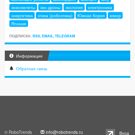
экзоскелеты
эко-дроны
экология
электроника
энергетика
этика (робоэтика)
Южная Корея
юмор
Япония
ПОДПИСКА:
RSS
,
EMAIL
,
TELEGRAM
Информация
Обратная связь
© RoboTrends ·
info@robotrends.ru
Вход