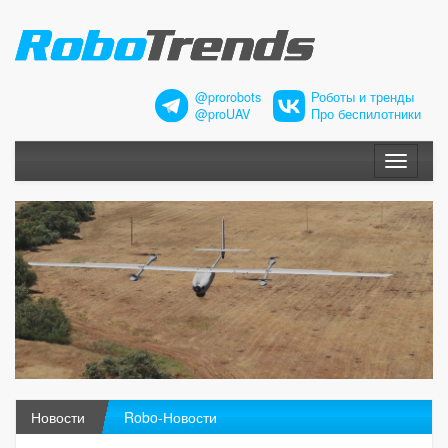
@prorobots
Роботы и тренды
@proUAV
Про беспилотники
Меню
Новости
Robo-Новости