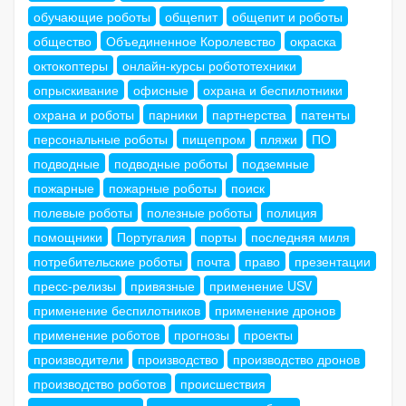
обучающие роботы
общепит
общепит и роботы
общество
Объединенное Королевство
окраска
октокоптеры
онлайн-курсы робототехники
опрыскивание
офисные
охрана и беспилотники
охрана и роботы
парники
партнерства
патенты
персональные роботы
пищепром
пляжи
ПО
подводные
подводные роботы
подземные
пожарные
пожарные роботы
поиск
полевые роботы
полезные роботы
полиция
помощники
Португалия
порты
последняя миля
потребительские роботы
почта
право
презентации
пресс-релизы
привязные
применение USV
применение беспилотников
применение дронов
применение роботов
прогнозы
проекты
производители
производство
производство дронов
производство роботов
происшествия