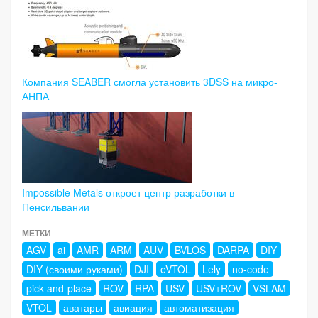
Компания SEABER смогла установить 3DSS на микро-
АНПА
Impossible Metals откроет центр разработки в
Пенсильвании
МЕТКИ
AGV
ai
AMR
ARM
AUV
BVLOS
DARPA
DIY
DIY (своими руками)
DJI
eVTOL
Lely
no-code
pick-and-place
ROV
RPA
USV
USV+ROV
VSLAM
VTOL
аватары
авиация
автоматизация