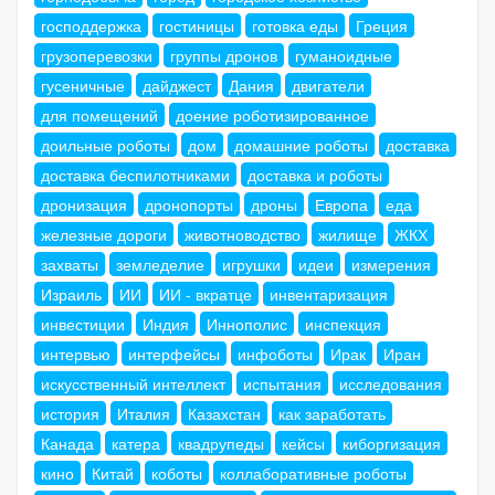
господдержка
гостиницы
готовка еды
Греция
грузоперевозки
группы дронов
гуманоидные
гусеничные
дайджест
Дания
двигатели
для помещений
доение роботизированное
доильные роботы
дом
домашние роботы
доставка
доставка беспилотниками
доставка и роботы
дронизация
дронопорты
дроны
Европа
еда
железные дороги
животноводство
жилище
ЖКХ
захваты
земледелие
игрушки
идеи
измерения
Израиль
ИИ
ИИ - вкратце
инвентаризация
инвестиции
Индия
Иннополис
инспекция
интервью
интерфейсы
инфоботы
Ирак
Иран
искусственный интеллект
испытания
исследования
история
Италия
Казахстан
как заработать
Канада
катера
квадрупеды
кейсы
киборгизация
кино
Китай
коботы
коллаборативные роботы