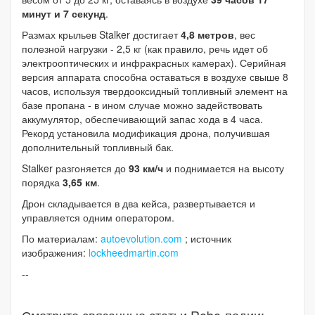
минут и 7 секунд
.
Размах крыльев Stalker достигает
4,8 метров
, вес
полезной нагрузки - 2,5 кг (как правило, речь идет об
электрооптических и инфракрасных камерах). Серийная
версия аппарата способна оставаться в воздухе свыше 8
часов, используя твердооксидный топливный элемент на
базе пропана - в ином случае можно задействовать
аккумулятор, обеспечивающий запас хода в 4 часа.
Рекорд установила модификация дрона, получившая
дополнительный топливный бак.
Stalker разгоняется до
93 км/ч
и поднимается на высоту
порядка
3,65 км
.
Дрон складывается в два кейса, развертывается и
управляется одним оператором.
По материалам:
autoevolution.com
; источник
изображения:
lockheedmartin.com
--
Смотрите связанные статьи Robo-педии: