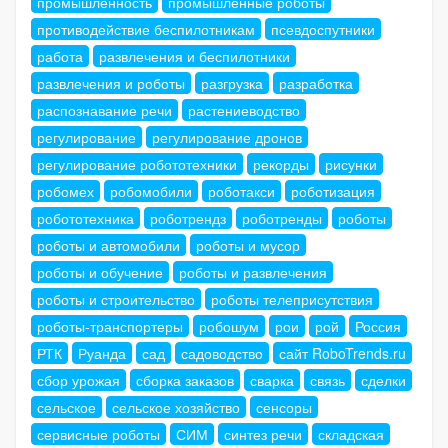
промышленность
промышленные роботы
противодействие беспилотникам
псевдоспутники
работа
развлечения и беспилотники
развлечения и роботы
разгрузка
разработка
распознавание речи
растениеводство
регулирование
регулирование дронов
регулирование робототехники
рекорды
рисунки
робомех
робомобили
роботакси
роботизация
робототехника
роботрендз
роботренды
роботы
роботы и автомобили
роботы и мусор
роботы и обучение
роботы и развлечения
роботы и строительство
роботы телеприсутствия
роботы-транспортеры
робошум
рои
рой
Россия
РТК
Руанда
сад
садоводство
сайт RoboTrends.ru
сбор урожая
сборка заказов
сварка
связь
сделки
сельское
сельское хозяйство
сенсоры
сервисные роботы
СИМ
синтез речи
складская