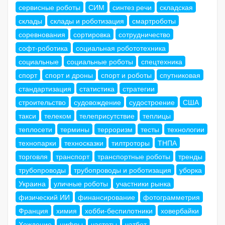
сервисные роботы
СИМ
синтез речи
складская
склады
склады и роботизация
смартроботы
соревнования
сортировка
сотрудничество
софт-роботика
социальная робототехника
социальные
социальные роботы
спецтехника
спорт
спорт и дроны
спорт и роботы
спутниковая
стандартизация
статистика
стратегии
строительство
судовождение
судостроение
США
такси
телеком
телеприсутствие
теплицы
теплосети
термины
терроризм
тесты
технологии
технопарки
техносказки
тилтроторы
ТНПА
торговля
транспорт
транспортные роботы
тренды
трубопроводы
трубопроводы и роботизация
уборка
Украина
уличные роботы
участники рынка
физический ИИ
финансирование
фотограмметрия
Франция
химия
хобби-беспилотники
ховербайки
Хождение
цифры
частоты
чатбот