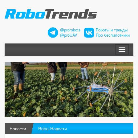
@prorobots
Роботы и тренды
@proUAV
Про беспилотники
Меню
Новости
Robo-Новости