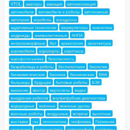
VTOL
аватары
авиация
автоматизация
автомобили
автомобили и роботы
автономные
автопром
агроботы
агродроны
аддитивные технологии
аккумуляторы
аналитика
андроиды
анималистичные
АНПА
антропоморфные
Арт
археология
архитектура
аэромобили
аэропорты
аэротакси
аэрофотосъемка
безопасность
безработица и роботы
беспилотники
биология
биомиметические
бионика
бионические
БНА
больницы
будущее
бытовые роботы
БЭК
вакансии
вектор
вертолеты
видео
внедрения роботов
внутритрубная диагностика
водородные
военные
военные дроны
военные роботы
воздушные
встречи
высотные
выставки
газ
геополитика
геофизика
Германия
гигантские
гидроакустика
гидрография
глайдеры