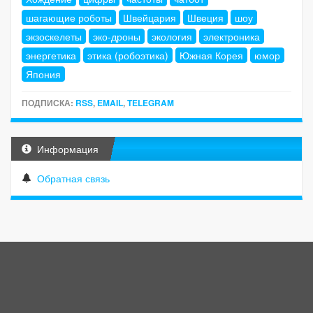
шагающие роботы
Швейцария
Швеция
шоу
экзоскелеты
эко-дроны
экология
электроника
энергетика
этика (робоэтика)
Южная Корея
юмор
Япония
ПОДПИСКА:
RSS
,
EMAIL
,
TELEGRAM
Информация
Обратная связь