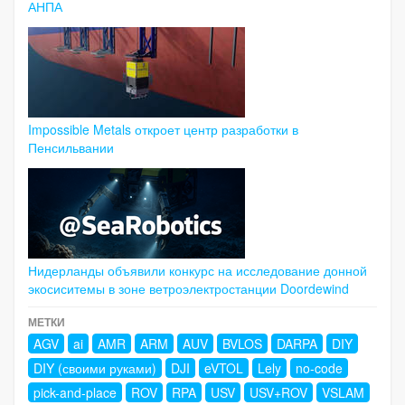
АНПА
Impossible Metals откроет центр разработки в
Пенсильвании
Нидерланды объявили конкурс на исследование донной
экосиситемы в зоне ветроэлектростанции Doordewind
МЕТКИ
AGV
ai
AMR
ARM
AUV
BVLOS
DARPA
DIY
DIY (своими руками)
DJI
eVTOL
Lely
no-code
pick-and-place
ROV
RPA
USV
USV+ROV
VSLAM