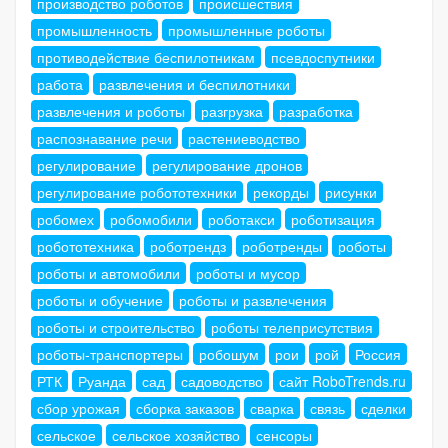
производство роботов
происшествия
промышленность
промышленные роботы
противодействие беспилотникам
псевдоспутники
работа
развлечения и беспилотники
развлечения и роботы
разгрузка
разработка
распознавание речи
растениеводство
регулирование
регулирование дронов
регулирование робототехники
рекорды
рисунки
робомех
робомобили
роботакси
роботизация
робототехника
роботрендз
роботренды
роботы
роботы и автомобили
роботы и мусор
роботы и обучение
роботы и развлечения
роботы и строительство
роботы телеприсутствия
роботы-транспортеры
робошум
рои
рой
Россия
РТК
Руанда
сад
садоводство
сайт RoboTrends.ru
сбор урожая
сборка заказов
сварка
связь
сделки
сельское
сельское хозяйство
сенсоры