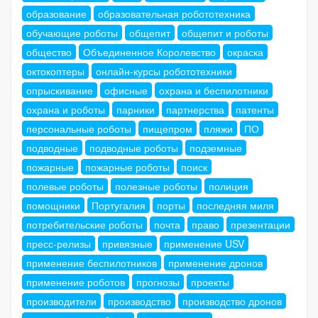
образование
образовательная робототехника
обучающие роботы
общепит
общепит и роботы
общество
Объединенное Королевство
окраска
октокоптеры
онлайн-курсы робототехники
опрыскивание
офисные
охрана и беспилотники
охрана и роботы
парники
партнерства
патенты
персональные роботы
пищепром
пляжи
ПО
подводные
подводные роботы
подземные
пожарные
пожарные роботы
поиск
полевые роботы
полезные роботы
полиция
помощники
Португалия
порты
последняя миля
потребительские роботы
почта
право
презентации
пресс-релизы
привязные
применение USV
применение беспилотников
применение дронов
применение роботов
прогнозы
проекты
производители
производство
производство дронов