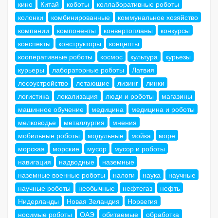
кино
Китай
коботы
коллаборативные роботы
колонки
комбинированные
коммунальное хозяйство
компании
компоненты
конвертопланы
конкурсы
конспекты
конструкторы
концепты
кооперативные роботы
космос
культура
курьезы
курьеры
лабораторные роботы
Латвия
лесоустройство
летающие
лизинг
линки
логистика
локализация
люди и роботы
магазины
машинное обучение
медицина
медицина и роботы
мелководье
металлургия
мнения
мобильные роботы
модульные
мойка
море
морская
морские
мусор
мусор и роботы
навигация
надводные
наземные
наземные военные роботы
налоги
наука
научные
научные роботы
необычные
нефтегаз
нефть
Нидерланды
Новая Зеландия
Норвегия
носимые роботы
ОАЭ
обитаемые
обработка