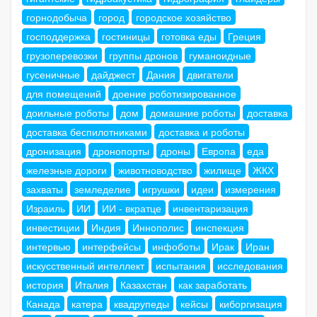
горнодобыча
город
городское хозяйство
господдержка
гостиницы
готовка еды
Греция
грузоперевозки
группы дронов
гуманоидные
гусеничные
дайджест
Дания
двигатели
для помещений
доение роботизированное
доильные роботы
дом
домашние роботы
доставка
доставка беспилотниками
доставка и роботы
дронизация
дронопорты
дроны
Европа
еда
железные дороги
животноводство
жилище
ЖКХ
захваты
земледелие
игрушки
идеи
измерения
Израиль
ИИ
ИИ - вкратце
инвентаризация
инвестиции
Индия
Иннополис
инспекция
интервью
интерфейсы
инфоботы
Ирак
Иран
искусственный интеллект
испытания
исследования
история
Италия
Казахстан
как заработать
Канада
катера
квадрупеды
кейсы
киборгизация