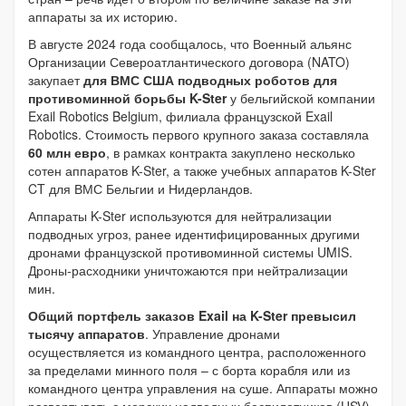
аппараты за их историю.
В августе 2024 года сообщалось, что Военный альянс
Организации Североатлантического договора (NATO)
закупает
для ВМС США подводных роботов для
противоминной борьбы K-Ster
у бельгийской компании
Exail Robotics Belgium, филиала французской Exail
Robotics. Стоимость первого крупного заказа составляла
60 млн евро
, в рамках контракта закуплено несколько
сотен аппаратов K-Ster, а также учебных аппаратов K-Ster
CT для ВМС Бельгии и Нидерландов.
Аппараты K-Ster используются для нейтрализации
подводных угроз, ранее идентифицированных другими
дронами французской противоминной системы UMIS.
Дроны-расходники уничтожаются при нейтрализации
мин.
Общий портфель заказов Exail на K-Ster превысил
тысячу аппаратов
. Управление дронами
осуществляется из командного центра, расположенного
за пределами минного поля – с борта корабля или из
командного центра управления на суше. Аппараты можно
развертывать с морских надводных беспилотников (USV).