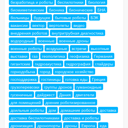
безработица и роботы
беспилотники
биология
биомиметические
бионика
бионические
БНА
больницы
будущее
бытовые роботы
БЭК
вакансии
вектор
вертолеты
видео
внедрения роботов
внутритрубная диагностика
водородные
военные
военные дроны
военные роботы
воздушные
встречи
высотные
выставки
газ
геополитика
геофизика
Германия
гигантские
гидроакустика
гидрография
глайдеры
горнодобыча
город
городское хозяйство
господдержка
гостиницы
готовка еды
Греция
грузоперевозки
группы дронов
гуманоидные
гусеничные
дайджест
Дания
двигатели
для помещений
доение роботизированное
доильные роботы
дом
домашние роботы
доставка
доставка беспилотниками
доставка и роботы
дронизация
дронопорты
дроны
Европа
еда