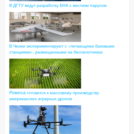
В ДГТУ ведут разработку БНА с жестким парусом
В Чехии экспериментируют с «летающими базовыми
станциями», размещенными на беспилотниках
Powerus готовится к массовому производству
американских аграрных дронов