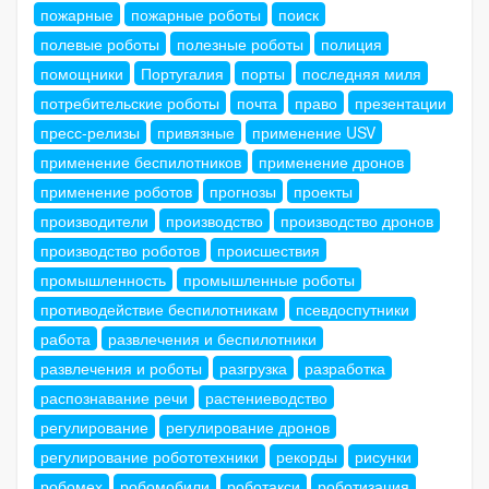
пожарные
пожарные роботы
поиск
полевые роботы
полезные роботы
полиция
помощники
Португалия
порты
последняя миля
потребительские роботы
почта
право
презентации
пресс-релизы
привязные
применение USV
применение беспилотников
применение дронов
применение роботов
прогнозы
проекты
производители
производство
производство дронов
производство роботов
происшествия
промышленность
промышленные роботы
противодействие беспилотникам
псевдоспутники
работа
развлечения и беспилотники
развлечения и роботы
разгрузка
разработка
распознавание речи
растениеводство
регулирование
регулирование дронов
регулирование робототехники
рекорды
рисунки
робомех
робомобили
роботакси
роботизация