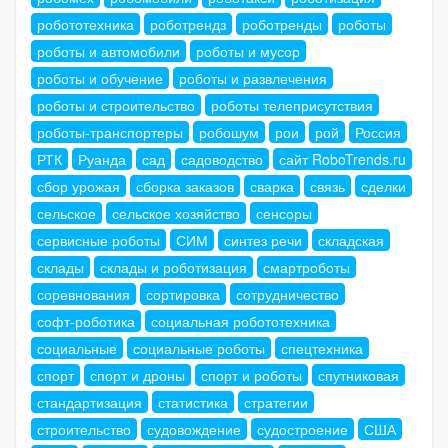
робототехника
роботрендз
роботренды
роботы
роботы и автомобили
роботы и мусор
роботы и обучение
роботы и развлечения
роботы и строительство
роботы телеприсутствия
роботы-транспортеры
робошум
рои
рой
Россия
РТК
Руанда
сад
садоводство
сайт RoboTrends.ru
сбор урожая
сборка заказов
сварка
связь
сделки
сельское
сельское хозяйство
сенсоры
сервисные роботы
СИМ
синтез речи
складская
склады
склады и роботизация
смартроботы
соревнования
сортировка
сотрудничество
софт-роботика
социальная робототехника
социальные
социальные роботы
спецтехника
спорт
спорт и дроны
спорт и роботы
спутниковая
стандартизация
статистика
стратегии
строительство
судовождение
судостроение
США