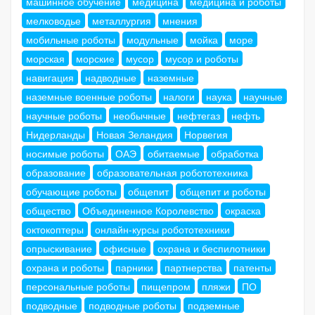
машинное обучение
медицина
медицина и роботы
мелководье
металлургия
мнения
мобильные роботы
модульные
мойка
море
морская
морские
мусор
мусор и роботы
навигация
надводные
наземные
наземные военные роботы
налоги
наука
научные
научные роботы
необычные
нефтегаз
нефть
Нидерланды
Новая Зеландия
Норвегия
носимые роботы
ОАЭ
обитаемые
обработка
образование
образовательная робототехника
обучающие роботы
общепит
общепит и роботы
общество
Объединенное Королевство
окраска
октокоптеры
онлайн-курсы робототехники
опрыскивание
офисные
охрана и беспилотники
охрана и роботы
парники
партнерства
патенты
персональные роботы
пищепром
пляжи
ПО
подводные
подводные роботы
подземные