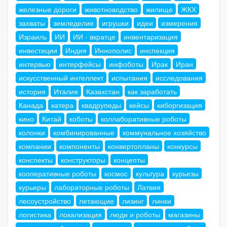
железные дороги
животноводство
жилище
ЖКХ
захваты
земледелие
игрушки
идеи
измерения
Израиль
ИИ
ИИ - вкратце
инвентаризация
инвестиции
Индия
Иннополис
инспекция
интервью
интерфейсы
инфоботы
Ирак
Иран
искусственный интеллект
испытания
исследования
история
Италия
Казахстан
как заработать
Канада
катера
квадрупеды
кейсы
киборгизация
кино
Китай
коботы
коллаборативные роботы
колонки
комбинированные
коммунальное хозяйство
компании
компоненты
конвертопланы
конкурсы
конспекты
конструкторы
концепты
кооперативные роботы
космос
культура
курьезы
курьеры
лабораторные роботы
Латвия
лесоустройство
летающие
лизинг
линки
логистика
локализация
люди и роботы
магазины