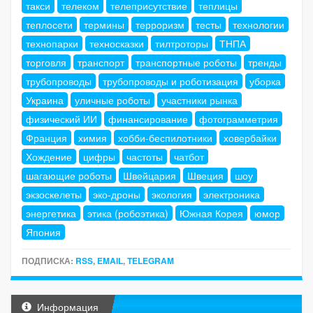
такси
телеком
телеприсутствие
теплицы
теплосети
термины
терроризм
тесты
технологии
технопарки
техносказки
тилтроторы
ТНПА
торговля
транспорт
транспортные роботы
тренды
трубопроводы
трубопроводы и роботизация
уборка
Украина
уличные роботы
участники рынка
физический ИИ
финансирование
фотограмметрия
Франция
химия
хобби-беспилотники
ховербайки
Хождение
цифры
частоты
чатбот
шагающие роботы
Швейцария
Швеция
шоу
экзоскелеты
эко-дроны
экология
электроника
энергетика
этика (робоэтика)
Южная Корея
юмор
Япония
ПОДПИСКА:
RSS
,
EMAIL
,
TELEGRAM
Информация