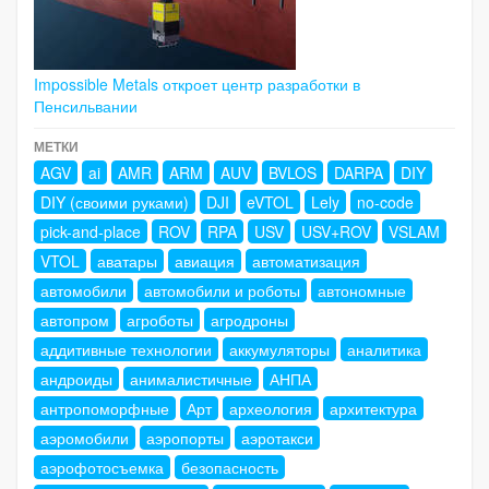
Impossible Metals откроет центр разработки в
Пенсильвании
МЕТКИ
AGV
ai
AMR
ARM
AUV
BVLOS
DARPA
DIY
DIY (своими руками)
DJI
eVTOL
Lely
no-code
pick-and-place
ROV
RPA
USV
USV+ROV
VSLAM
VTOL
аватары
авиация
автоматизация
автомобили
автомобили и роботы
автономные
автопром
агроботы
агродроны
аддитивные технологии
аккумуляторы
аналитика
андроиды
анималистичные
АНПА
антропоморфные
Арт
археология
архитектура
аэромобили
аэропорты
аэротакси
аэрофотосъемка
безопасность