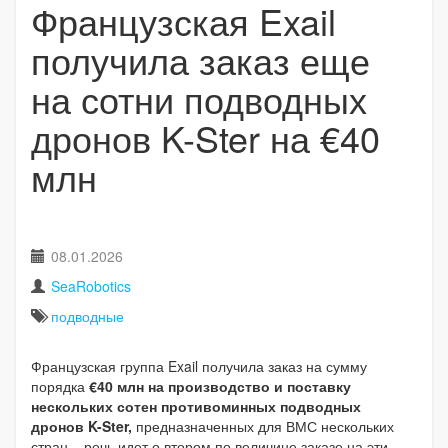
Французская Exail
получила заказ еще
на сотни подводных
дронов K-Ster на €40
млн
08.01.2026
SeaRobotics
подводные
Французская группа Exail получила заказ на сумму
порядка
€40 млн
на производство и поставку
нескольких сотен противоминных подводных
дронов K-Ster,
предназначенных для ВМС нескольких
стран – речь идет о втором по величине заказе на эти