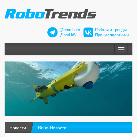
@prorobots
Роботы и тренды
@proUAV
Про беспилотники
Меню
Новости
Robo-Новости