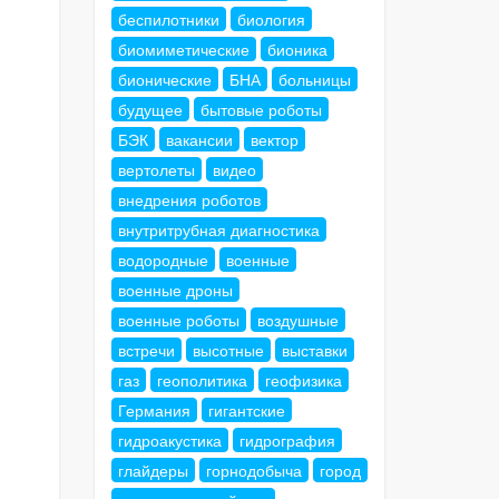
беспилотники
биология
биомиметические
бионика
бионические
БНА
больницы
будущее
бытовые роботы
БЭК
вакансии
вектор
вертолеты
видео
внедрения роботов
внутритрубная диагностика
водородные
военные
военные дроны
военные роботы
воздушные
встречи
высотные
выставки
газ
геополитика
геофизика
Германия
гигантские
гидроакустика
гидрография
глайдеры
горнодобыча
город