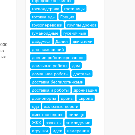
городское хозяйство
господдержка
гостиницы
готовка еды
Греция
грузоперевозки
группы дронов
гуманоидные
гусеничные
дайджест
Дания
двигатели
3000
для помещений
на
ных
доение роботизированное
доильные роботы
дом
домашние роботы
доставка
доставка беспилотниками
доставка и роботы
дронизация
дронопорты
дроны
Европа
еда
железные дороги
животноводство
жилище
ЖКХ
захваты
земледелие
игрушки
идеи
измерения