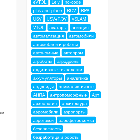
eVTOL
Lely
no-code
pick-and-place
ROV
RPA
USV
USV+ROV
VSLAM
VTOL
аватары
авиация
автоматизация
автомобили
автомобили и роботы
автономные
автопром
агроботы
агродроны
аддитивные технологии
аккумуляторы
аналитика
андроиды
анималистичные
АНПА
антропоморфные
Арт
археология
архитектура
аэромобили
аэропорты
ом
аэротакси
аэрофотосъемка
безопасность
безработица и роботы