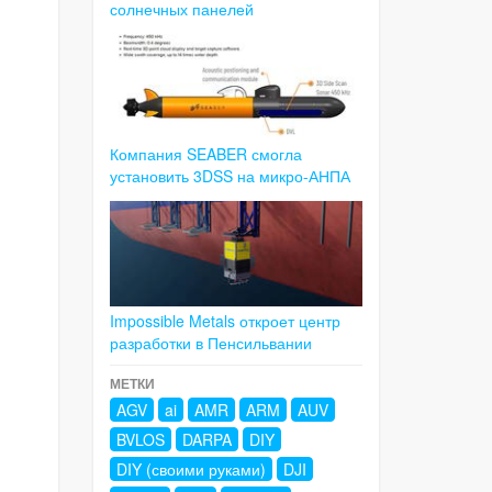
солнечных панелей
Компания SEABER смогла
установить 3DSS на микро-АНПА
Impossible Metals откроет центр
разработки в Пенсильвании
МЕТКИ
AGV
ai
AMR
ARM
AUV
BVLOS
DARPA
DIY
DIY (своими руками)
DJI