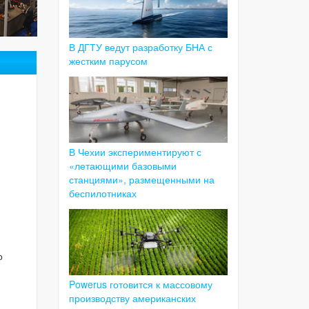
В ДГТУ ведут разработку БНА с
жестким парусом
В Чехии экспериментируют с
«летающими базовыми
станциями», размещенными на
беспилотниках
о
Powerus готовится к массовому
производству американских