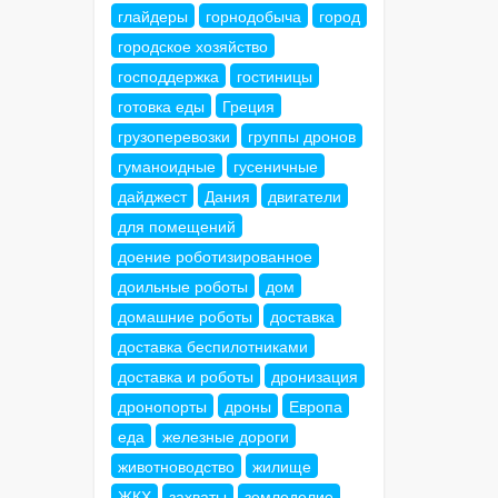
глайдеры
горнодобыча
город
городское хозяйство
господдержка
гостиницы
готовка еды
Греция
грузоперевозки
группы дронов
гуманоидные
гусеничные
дайджест
Дания
двигатели
для помещений
доение роботизированное
доильные роботы
дом
домашние роботы
доставка
доставка беспилотниками
доставка и роботы
дронизация
дронопорты
дроны
Европа
еда
железные дороги
животноводство
жилище
ЖКХ
захваты
земледелие