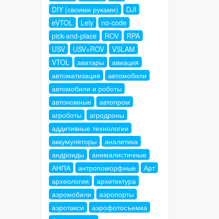
DIY (своими руками)
DJI
eVTOL
Lely
no-code
pick-and-place
ROV
RPA
USV
USV+ROV
VSLAM
VTOL
аватары
авиация
автоматизация
автомобили
автомобили и роботы
автономные
автопром
агроботы
агродроны
аддитивные технологии
аккумуляторы
аналитика
андроиды
анималистичные
АНПА
антропоморфные
Арт
археология
архитектура
аэромобили
аэропорты
аэротакси
аэрофотосъемка