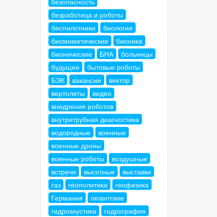
безопасность
безработица и роботы
беспилотники
биология
биомиметические
бионика
бионические
БНА
больницы
будущее
бытовые роботы
БЭК
вакансии
вектор
вертолеты
видео
внедрения роботов
внутритрубная диагностика
водородные
военные
военные дроны
военные роботы
воздушные
встречи
высотные
выставки
газ
геополитика
геофизика
Германия
гигантские
гидроакустика
гидрография