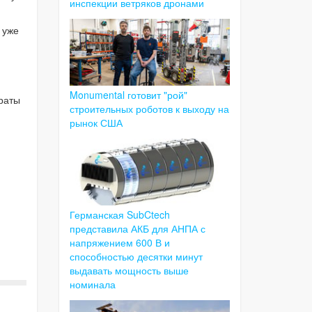
инспекции ветряков дронами
 уже
Monumental готовит "рой"
раты
строительных роботов к выходу на
рынок США
Германская SubCtech
представила АКБ для АНПА с
напряжением 600 В и
способностью десятки минут
выдавать мощность выше
номинала