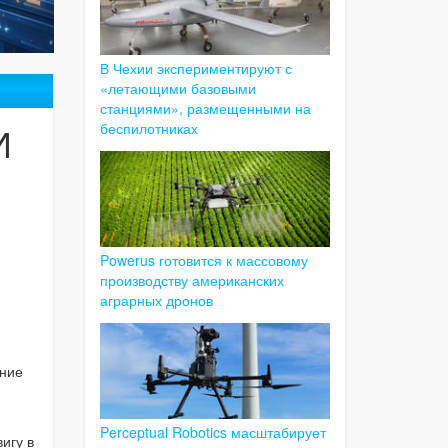
В Чехии экспериментируют с
«летающими базовыми
станциями», размещенными на
И
беспилотниках
Powerus готовится к массовому
производству американских
аграрных дронов
ение
Perceptual Robotics масштабирует
игу в