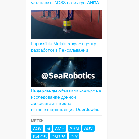
установить 3DSS на микро-АНПА
Impossible Metals откроет центр
разработки в Пенсильвании
Нидерланды объявили конкурс на
исследование донной
экосиситемы в зоне
ветроэлектростанции Doordewind
МЕТКИ
AGV
ai
AMR
ARM
AUV
BVLOS
DARPA
DIY