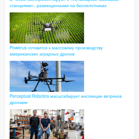
станциями», размещенными на беспилотниках
Powerus готовится к массовому производству
американских аграрных дронов
Perceptual Robotics масштабирует инспекции ветряков
дронами