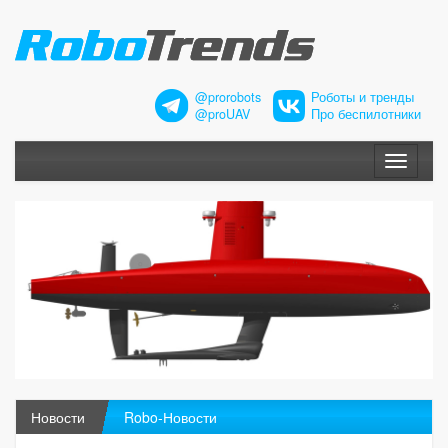
@prorobots
Роботы и тренды
@proUAV
Про беспилотники
Меню
Новости
Robo-Новости