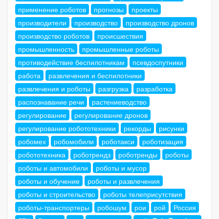
применение роботов
прогнозы
проекты
производители
производство
производство дронов
производство роботов
происшествия
промышленность
промышленные роботы
противодействие беспилотникам
псевдоспутники
работа
развлечения и беспилотники
развлечения и роботы
разгрузка
разработка
распознавание речи
растениеводство
регулирование
регулирование дронов
регулирование робототехники
рекорды
рисунки
робомех
робомобили
роботакси
роботизация
робототехника
роботрендз
роботренды
роботы
роботы и автомобили
роботы и мусор
роботы и обучение
роботы и развлечения
роботы и строительство
роботы телеприсутствия
роботы-транспортеры
робошум
рои
рой
Россия