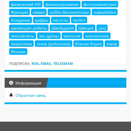
физический ИИ
финансирование
фотограмметрия
Франция
химия
хобби-беспилотники
ховербайки
Хождение
цифры
частоты
чатбот
шагающие роботы
Швейцария
Швеция
шоу
экзоскелеты
эко-дроны
экология
электроника
энергетика
этика (робоэтика)
Южная Корея
юмор
Япония
ПОДПИСКА:
RSS
,
EMAIL
,
TELEGRAM
Информация
Обратная связь