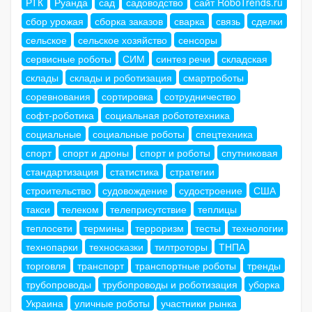
РТК
Руанда
сад
садоводство
сайт RoboTrends.ru
сбор урожая
сборка заказов
сварка
связь
сделки
сельское
сельское хозяйство
сенсоры
сервисные роботы
СИМ
синтез речи
складская
склады
склады и роботизация
смартроботы
соревнования
сортировка
сотрудничество
софт-роботика
социальная робототехника
социальные
социальные роботы
спецтехника
спорт
спорт и дроны
спорт и роботы
спутниковая
стандартизация
статистика
стратегии
строительство
судовождение
судостроение
США
такси
телеком
телеприсутствие
теплицы
теплосети
термины
терроризм
тесты
технологии
технопарки
техносказки
тилтроторы
ТНПА
торговля
транспорт
транспортные роботы
тренды
трубопроводы
трубопроводы и роботизация
уборка
Украина
уличные роботы
участники рынка