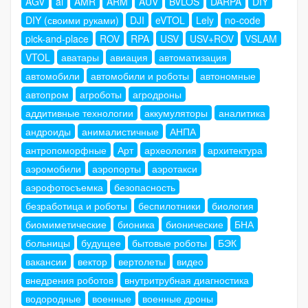
AGV
ai
AMR
ARM
AUV
BVLOS
DARPA
DIY
DIY (своими руками)
DJI
eVTOL
Lely
no-code
pick-and-place
ROV
RPA
USV
USV+ROV
VSLAM
VTOL
аватары
авиация
автоматизация
автомобили
автомобили и роботы
автономные
автопром
агроботы
агродроны
аддитивные технологии
аккумуляторы
аналитика
андроиды
анималистичные
АНПА
антропоморфные
Арт
археология
архитектура
аэромобили
аэропорты
аэротакси
аэрофотосъемка
безопасность
безработица и роботы
беспилотники
биология
биомиметические
бионика
бионические
БНА
больницы
будущее
бытовые роботы
БЭК
вакансии
вектор
вертолеты
видео
внедрения роботов
внутритрубная диагностика
водородные
военные
военные дроны