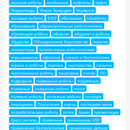
научные роботы
необычные
нефтегаз
нефть
Нидерланды
Новая Зеландия
Норвегия
носимые роботы
ОАЭ
обитаемые
обработка
образование
образовательная робототехника
обучающие роботы
общепит
общепит и роботы
общество
Объединенное Королевство
окраска
октокоптеры
онлайн-курсы робототехники
опрыскивание
офисные
охрана и беспилотники
охрана и роботы
парники
партнерства
патенты
персональные роботы
пищепром
пляжи
ПО
подводные
подводные роботы
подземные
пожарные
пожарные роботы
поиск
полевые роботы
полезные роботы
полиция
помощники
Португалия
порты
последняя миля
потребительские роботы
почта
право
презентации
пресс-релизы
привязные
применение USV
применение беспилотников
применение дронов