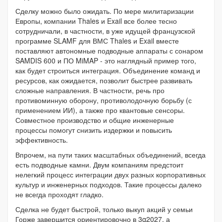
Сделку можно было ожидать. По мере милитаризации
Европы, компании Thales и Exail все более тесно
сотрудничали, в частности, в уже идущей французской
программе SLAMF для ВМС Thales и Exail вместе
поставляют автономные подводные аппараты с сонаром
SAMDIS 600 и ПО MiMAP - это наглядный пример того,
как будет строиться интеграция. Объединение команд и
ресурсов, как ожидается, позволит быстрее развивать
сложные направления. В частности, речь про
противоминную оборону, противолодочную борьбу (с
применением ИИ), а также про квантовые сенсоры.
Совместное производство и общие инженерные
процессы помогут снизить издержки и повысить
эффективность.
Впрочем, на пути таких масштабных объединений, всегда
есть подводные камни. Двум компаниям предстоит
нелегкий процесс интеграции двух разных корпоративных
культур и инженерных подходов. Такие процессы далеко
не всегда проходят гладко.
Сделка не будет быстрой, только выкуп акций у семьи
Горже завершится ориентировочно в 3q2027, а