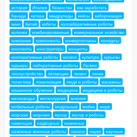
история
Италия
Казахстан
как заработать
Канада
катера
квадрупеды
кейсы
киборгизация
кино
Китай
коботы
коллаборативные роботы
колонки
комбинированные
коммунальное хозяйство
компании
компоненты
конвертопланы
конкурсы
конспекты
конструкторы
концепты
кооперативные роботы
космос
культура
курьезы
курьеры
лабораторные роботы
Латвия
лесоустройство
летающие
лизинг
линки
логистика
локализация
люди и роботы
магазины
машинное обучение
медицина
медицина и роботы
мелководье
металлургия
мнения
мобильные роботы
модульные
мойка
море
морская
морские
мусор
мусор и роботы
навигация
надводные
наземные
наземные военные роботы
налоги
наука
научные