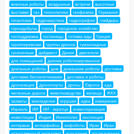
военные роботы
воздушные
встречи
высотные
выставки
газ
геополитика
геофизика
Германия
гигантские
гидроакустика
гидрография
глайдеры
горнодобыча
город
городское хозяйство
господдержка
гостиницы
готовка еды
Греция
грузоперевозки
группы дронов
гуманоидные
гусеничные
дайджест
Дания
двигатели
для помещений
доение роботизированное
доильные роботы
дом
домашние роботы
доставка
доставка беспилотниками
доставка и роботы
дронизация
дронопорты
дроны
Европа
еда
железные дороги
животноводство
жилище
ЖКХ
захваты
земледелие
игрушки
идеи
измерения
Израиль
ИИ
ИИ - вкратце
инвентаризация
инвестиции
Индия
Иннополис
инспекция
интервью
интерфейсы
инфоботы
Ирак
Иран
искусственный интеллект
испытания
исследования