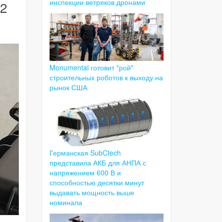
инспекции ветряков дронами
M2
Monumental готовит "рой"
строительных роботов к выходу на
рынок США
Германская SubCtech
представила АКБ для АНПА с
напряжением 600 В и
способностью десятки минут
выдавать мощность выше
номинала