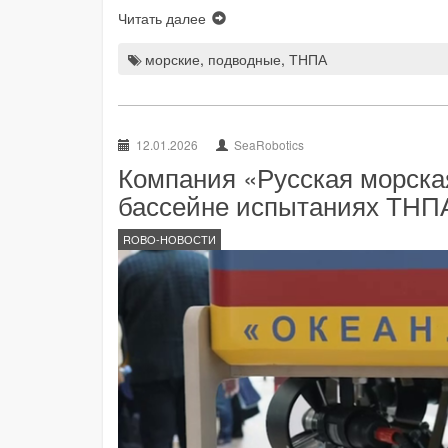
Читать далее
морские
,
подводные
,
ТНПА
12.01.2026
SeaRobotics
Компания «Русская морска
бассейне испытаниях ТНПА
ROBO-НОВОСТИ