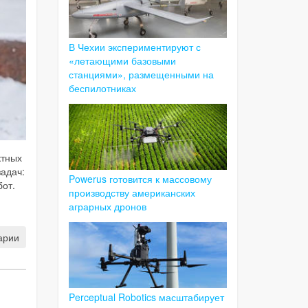
В Чехии экспериментируют с
«летающими базовыми
станциями», размещенными на
беспилотниках
ктных
адач:
Powerus готовится к массовому
от.
производству американских
аграрных дронов
арии
Perceptual Robotics масштабирует