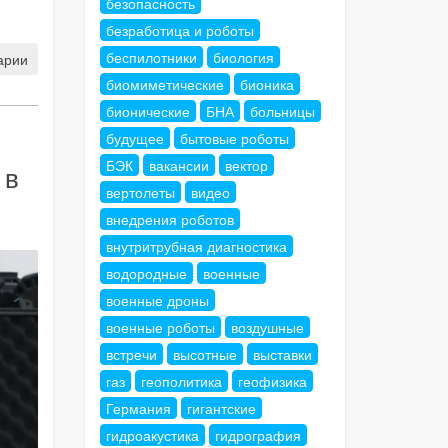
безопасность
безработица и роботы
беспилотники
биология
арии
биомиметические
бионика
бионические
БНА
больницы
будущее
бытовые роботы
БЭК
вакансии
вектор
 в
вертолеты
видео
внедрения роботов
внутритрубная диагностика
водородные
военные
военные дроны
военные роботы
воздушные
встречи
высотные
выставки
газ
геополитика
геофизика
Германия
гигантские
гидроакустика
гидрография