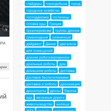
глайдеры
горнодобыча
город
городское хозяйство
господдержка
гостиницы
готовка еды
Греция
грузоперевозки
группы дронов
гуманоидные
гусеничные
НПА
дайджест
Дания
двигатели
для помещений
доение роботизированное
доильные роботы
дом
арии
домашние роботы
доставка
доставка беспилотниками
доставка и роботы
дронизация
дронопорты
дроны
Европа
ний
еда
железные дороги
животноводство
жилище
ЖКХ
захваты
земледелие