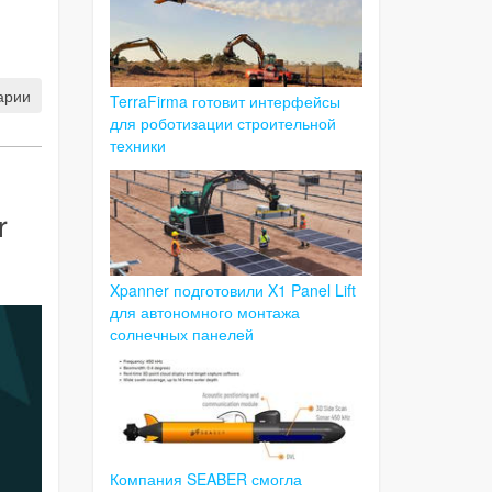
арии
TerraFirma готовит интерфейсы
для роботизации строительной
техники
r
Xpanner подготовили X1 Panel Lift
для автономного монтажа
солнечных панелей
Компания SEABER смогла