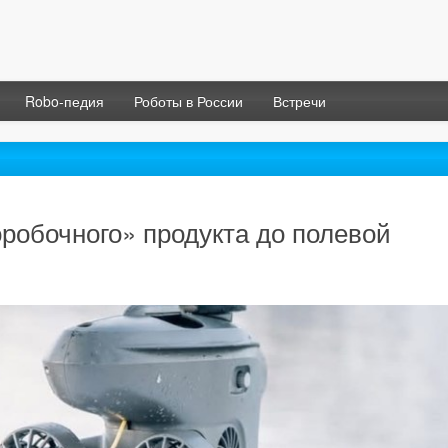
Robo-педия
Роботы в России
Встречи
коробочного» продукта до полевой