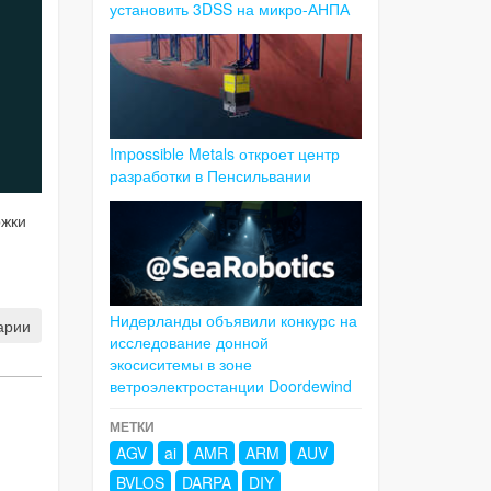
установить 3DSS на микро-АНПА
Impossible Metals откроет центр
разработки в Пенсильвании
ржки
Нидерланды объявили конкурс на
арии
исследование донной
экосиситемы в зоне
ветроэлектростанции Doordewind
МЕТКИ
AGV
ai
AMR
ARM
AUV
BVLOS
DARPA
DIY