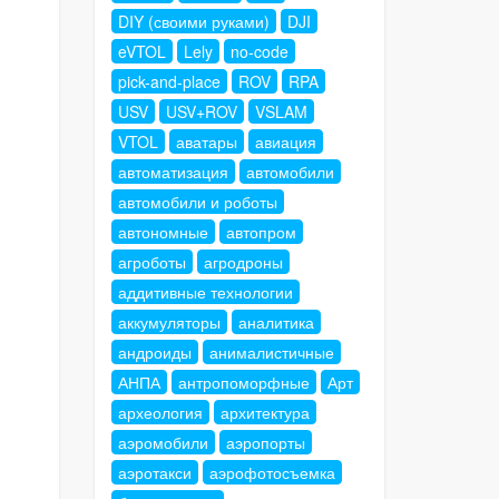
DIY (своими руками)
DJI
eVTOL
Lely
no-code
pick-and-place
ROV
RPA
USV
USV+ROV
VSLAM
VTOL
аватары
авиация
автоматизация
автомобили
автомобили и роботы
автономные
автопром
агроботы
агродроны
аддитивные технологии
аккумуляторы
аналитика
андроиды
анималистичные
АНПА
антропоморфные
Арт
археология
архитектура
аэромобили
аэропорты
аэротакси
аэрофотосъемка