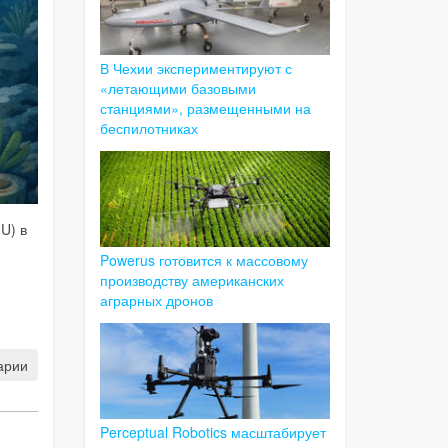
В Чехии экспериментируют с
«летающими базовыми
станциями», размещенными на
беспилотниках
U) в
Powerus готовится к массовому
производству американских
аграрных дронов
арии
Perceptual Robotics масштабирует