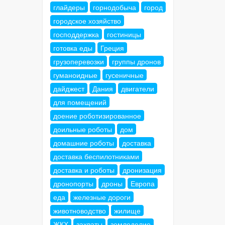
глайдеры
горнодобыча
город
городское хозяйство
господдержка
гостиницы
готовка еды
Греция
грузоперевозки
группы дронов
гуманоидные
гусеничные
дайджест
Дания
двигатели
для помещений
доение роботизированное
доильные роботы
дом
домашние роботы
доставка
доставка беспилотниками
доставка и роботы
дронизация
дронопорты
дроны
Европа
еда
железные дороги
животноводство
жилище
ЖКХ
захваты
земледелие