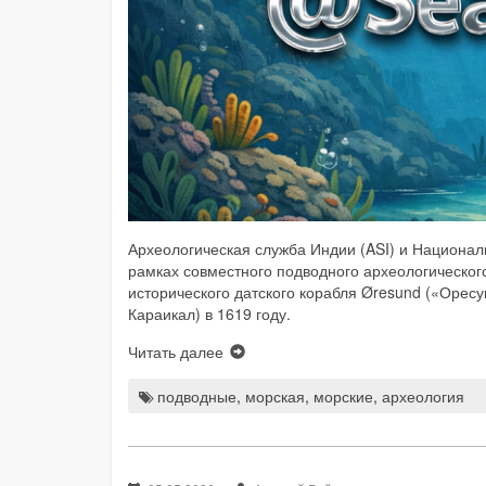
Археологическая служба Индии (ASI) и Национа
рамках совместного подводного археологического 
исторического датского корабля Øresund («Орес
Караикал) в 1619 году.
Читать далее
подводные
,
морская
,
морские
,
археология