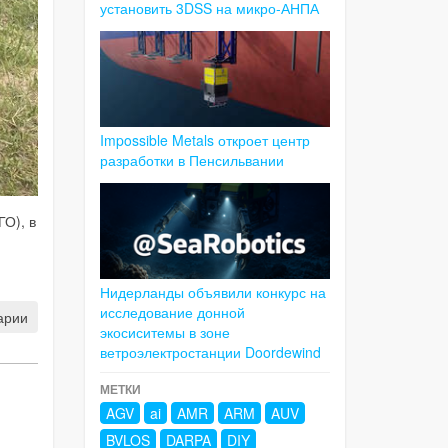
установить 3DSS на микро-АНПА
Impossible Metals откроет центр
разработки в Пенсильвании
О), в
Нидерланды объявили конкурс на
исследование донной
арии
экосиситемы в зоне
ветроэлектростанции Doordewind
МЕТКИ
AGV
ai
AMR
ARM
AUV
BVLOS
DARPA
DIY