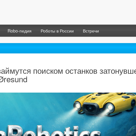
Robo-педия
Роботы в России
Встречи
займутся поиском останков затонувш
 Øresund