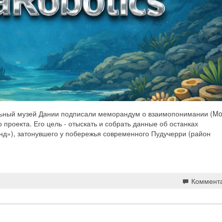
льный музей Дании подписали меморандум о взаимопонимании (Mo
проекта. Его цель - отыскать и собрать данные об останках
унд»), затонувшего у побережья современного Пудучерри (район
Коммент