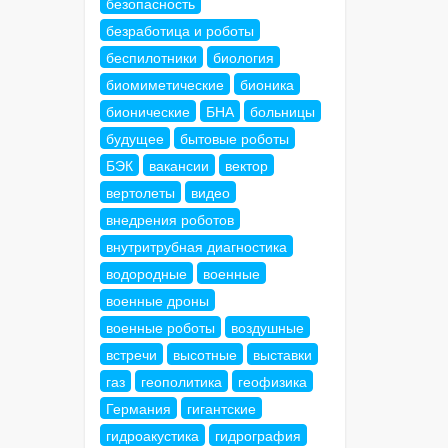
безопасность
безработица и роботы
беспилотники
биология
биомиметические
бионика
бионические
БНА
больницы
будущее
бытовые роботы
БЭК
вакансии
вектор
вертолеты
видео
внедрения роботов
внутритрубная диагностика
водородные
военные
военные дроны
военные роботы
воздушные
встречи
высотные
выставки
газ
геополитика
геофизика
Германия
гигантские
гидроакустика
гидрография