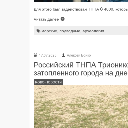
Для этого был задействован ТНПА C 4000, которы
Читать далее
морские
,
подводные
,
археология
17.07.2025
Алексей Бойко
Российский ТНПА Трионикс
затопленного города на дн
ROBO-НОВОСТИ