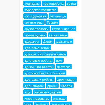
глайдеры
горнодобыча
город
городское хозяйство
господдержка
гостиницы
готовка еды
Греция
грузоперевозки
группы дронов
гуманоидные
гусеничные
дайджест
Дания
двигатели
для помещений
доение роботизированное
доильные роботы
дом
домашние роботы
доставка
доставка беспилотниками
доставка и роботы
дронизация
дронопорты
дроны
Европа
еда
железные дороги
животноводство
жилище
ЖКХ
захваты
земледелие