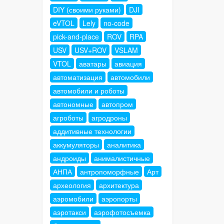
DIY (своими руками)
DJI
eVTOL
Lely
no-code
pick-and-place
ROV
RPA
USV
USV+ROV
VSLAM
VTOL
аватары
авиация
автоматизация
автомобили
автомобили и роботы
автономные
автопром
агроботы
агродроны
аддитивные технологии
аккумуляторы
аналитика
андроиды
анималистичные
АНПА
антропоморфные
Арт
археология
архитектура
аэромобили
аэропорты
аэротакси
аэрофотосъемка