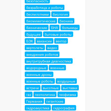
безопасность
безработица и роботы
беспилотники
биология
биомиметические
бионика
бионические
БНА
больницы
будущее
бытовые роботы
БЭК
вакансии
вектор
вертолеты
видео
внедрения роботов
внутритрубная диагностика
водородные
военные
военные дроны
военные роботы
воздушные
встречи
высотные
выставки
газ
геополитика
геофизика
Германия
гигантские
гидроакустика
гидрография