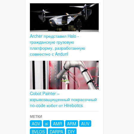
Archer представил Halo -
гражданскую грузовую
платформу, разработанную
совместно с Anduril
Cobot Painter –
взрывозащищенный покрасочный
no-code кобот от Hirebotics
МЕТКИ
AGV
ai
AMR
ARM
AUV
BVLOS
DARPA
DIY