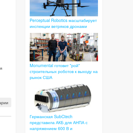
Perceptual Robotics масштабирует
инспекции ветряков дронами
Monumental готовит "рой"
ия
строительных роботов к выходу на
рынок США
арии
Германская SubCtech
представила АКБ для АНПА с
напряжением 600 В и