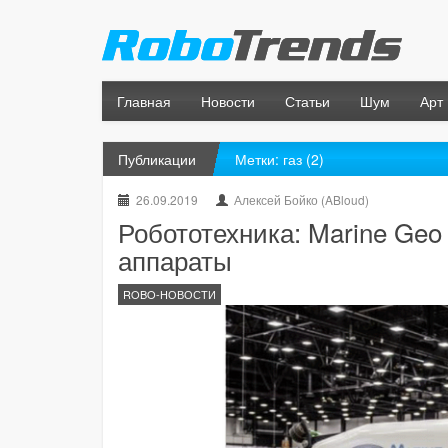
Главная
Новости
Статьи
Шум
Арт
Публикации
Метки: газ (2)
26.09.2019
Алексей Бойко (ABloud)
Робототехника: Marine Geo
аппараты
ROBO-НОВОСТИ