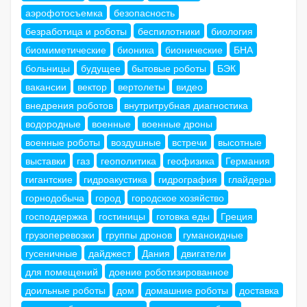
аэрофотосъемка
безопасность
безработица и роботы
беспилотники
биология
биомиметические
бионика
бионические
БНА
больницы
будущее
бытовые роботы
БЭК
вакансии
вектор
вертолеты
видео
внедрения роботов
внутритрубная диагностика
водородные
военные
военные дроны
военные роботы
воздушные
встречи
высотные
выставки
газ
геополитика
геофизика
Германия
гигантские
гидроакустика
гидрография
глайдеры
горнодобыча
город
городское хозяйство
господдержка
гостиницы
готовка еды
Греция
грузоперевозки
группы дронов
гуманоидные
гусеничные
дайджест
Дания
двигатели
для помещений
доение роботизированное
доильные роботы
дом
домашние роботы
доставка