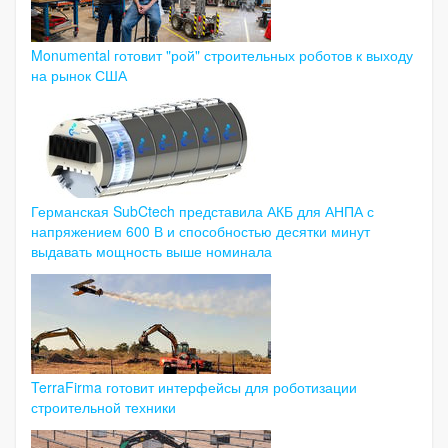
Monumental готовит "рой" строительных роботов к выходу
на рынок США
Германская SubCtech представила АКБ для АНПА с
напряжением 600 В и способностью десятки минут
выдавать мощность выше номинала
TerraFirma готовит интерфейсы для роботизации
строительной техники