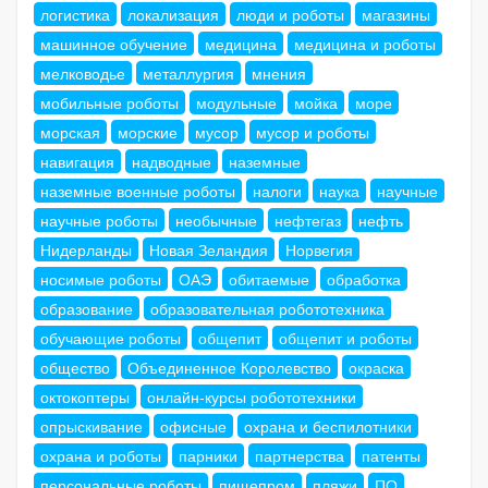
логистика
локализация
люди и роботы
магазины
машинное обучение
медицина
медицина и роботы
мелководье
металлургия
мнения
мобильные роботы
модульные
мойка
море
морская
морские
мусор
мусор и роботы
навигация
надводные
наземные
наземные военные роботы
налоги
наука
научные
научные роботы
необычные
нефтегаз
нефть
Нидерланды
Новая Зеландия
Норвегия
носимые роботы
ОАЭ
обитаемые
обработка
образование
образовательная робототехника
обучающие роботы
общепит
общепит и роботы
общество
Объединенное Королевство
окраска
октокоптеры
онлайн-курсы робототехники
опрыскивание
офисные
охрана и беспилотники
охрана и роботы
парники
партнерства
патенты
персональные роботы
пищепром
пляжи
ПО