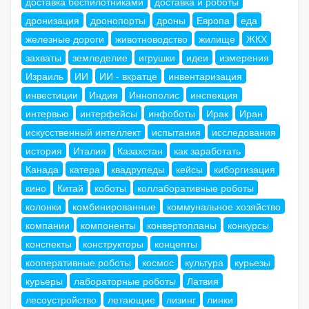
доставка беспилотниками
доставка и роботы
дронизация
дронопорты
дроны
Европа
еда
железные дороги
животноводство
жилище
ЖКХ
захваты
земледелие
игрушки
идеи
измерения
Израиль
ИИ
ИИ - вкратце
инвентаризация
инвестиции
Индия
Иннополис
инспекция
интервью
интерфейсы
инфоботы
Ирак
Иран
искусственный интеллект
испытания
исследования
история
Италия
Казахстан
как заработать
Канада
катера
квадрупеды
кейсы
киборгизация
кино
Китай
коботы
коллаборативные роботы
колонки
комбинированные
коммунальное хозяйство
компании
компоненты
конвертопланы
конкурсы
конспекты
конструкторы
концепты
кооперативные роботы
космос
культура
курьезы
курьеры
лабораторные роботы
Латвия
лесоустройство
летающие
лизинг
линки