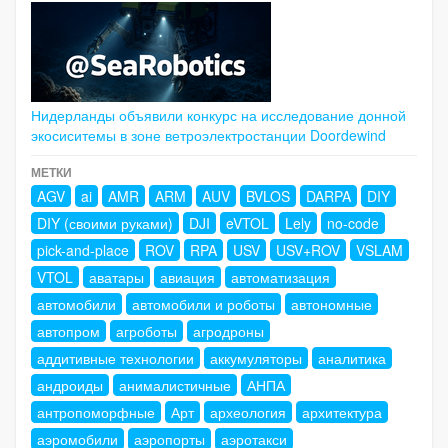
Нидерланды объявили конкурс на исследование донной
экосиситемы в зоне ветроэлектростанции Doordewind
МЕТКИ
AGV
ai
AMR
ARM
AUV
BVLOS
DARPA
DIY
DIY (своими руками)
DJI
eVTOL
Lely
no-code
pick-and-place
ROV
RPA
USV
USV+ROV
VSLAM
VTOL
аватары
авиация
автоматизация
автомобили
автомобили и роботы
автономные
автопром
агроботы
агродроны
аддитивные технологии
аккумуляторы
аналитика
андроиды
анималистичные
АНПА
антропоморфные
Арт
археология
архитектура
аэромобили
аэропорты
аэротакси