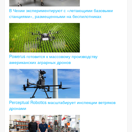
В Чехии экспериментируют с «летающими базовыми
станциями», размещенными на беспилотниках
Powerus готовится к массовому производству
американских аграрных дронов
Perceptual Robotics масштабирует инспекции ветряков
дронами