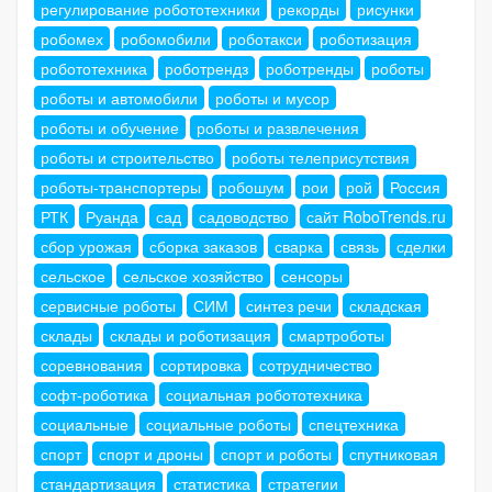
регулирование робототехники
рекорды
рисунки
робомех
робомобили
роботакси
роботизация
робототехника
роботрендз
роботренды
роботы
роботы и автомобили
роботы и мусор
роботы и обучение
роботы и развлечения
роботы и строительство
роботы телеприсутствия
роботы-транспортеры
робошум
рои
рой
Россия
РТК
Руанда
сад
садоводство
сайт RoboTrends.ru
сбор урожая
сборка заказов
сварка
связь
сделки
сельское
сельское хозяйство
сенсоры
сервисные роботы
СИМ
синтез речи
складская
склады
склады и роботизация
смартроботы
соревнования
сортировка
сотрудничество
софт-роботика
социальная робототехника
социальные
социальные роботы
спецтехника
спорт
спорт и дроны
спорт и роботы
спутниковая
стандартизация
статистика
стратегии