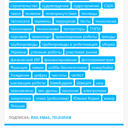
строительство
судовождение
судостроение
США
такси
телеком
телеприсутствие
теплицы
теплосети
термины
терроризм
тесты
технологии
технопарки
техносказки
тилтроторы
ТНПА
торговля
транспорт
транспортные роботы
тренды
трубопроводы
трубопроводы и роботизация
уборка
Украина
уличные роботы
участники рынка
физический ИИ
финансирование
фотограмметрия
Франция
химия
хобби-беспилотники
ховербайки
Хождение
цифры
частоты
чатбот
шагающие роботы
Швейцария
Швеция
шоу
экзоскелеты
эко-дроны
экология
электроника
энергетика
этика (робоэтика)
Южная Корея
юмор
Япония
ПОДПИСКА:
RSS
,
EMAIL
,
TELEGRAM