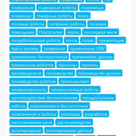
подводные
подводные роботы
подземные
пожарные
пожарные роботы
поиск
полевые роботы
полезные роботы
полиция
помощники
Португалия
порты
последняя миля
потребительские роботы
почта
право
презентации
пресс-релизы
привязные
применение USV
применение беспилотников
применение дронов
применение роботов
прогнозы
проекты
производители
производство
производство дронов
производство роботов
происшествия
промышленность
промышленные роботы
противодействие беспилотникам
псевдоспутники
работа
развлечения и беспилотники
развлечения и роботы
разгрузка
разработка
распознавание речи
растениеводство
регулирование
регулирование дронов