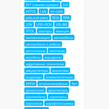
DIY (своими руками)
DJI
eVTOL
Lely
no-code
pick-and-place
ROV
RPA
USV
USV+ROV
VSLAM
VTOL
аватары
авиация
автоматизация
автомобили
автомобили и роботы
автономные
автопром
агроботы
агродроны
аддитивные технологии
аккумуляторы
аналитика
андроиды
анималистичные
АНПА
антропоморфные
Арт
археология
архитектура
аэромобили
аэропорты
аэротакси
аэрофотосъемка