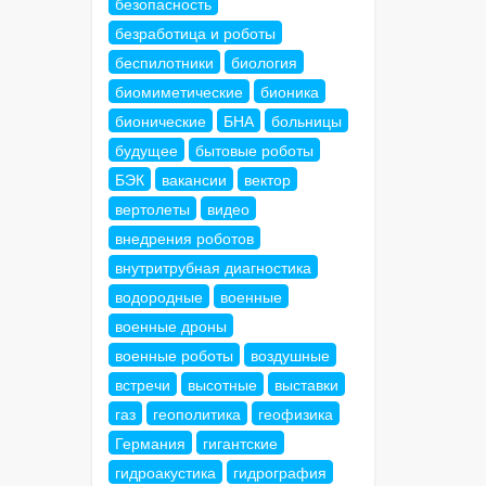
безопасность
безработица и роботы
беспилотники
биология
биомиметические
бионика
бионические
БНА
больницы
будущее
бытовые роботы
БЭК
вакансии
вектор
вертолеты
видео
внедрения роботов
внутритрубная диагностика
водородные
военные
военные дроны
военные роботы
воздушные
встречи
высотные
выставки
газ
геополитика
геофизика
Германия
гигантские
гидроакустика
гидрография