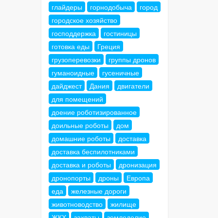
глайдеры
горнодобыча
город
городское хозяйство
господдержка
гостиницы
готовка еды
Греция
грузоперевозки
группы дронов
гуманоидные
гусеничные
дайджест
Дания
двигатели
для помещений
доение роботизированное
доильные роботы
дом
домашние роботы
доставка
доставка беспилотниками
доставка и роботы
дронизация
дронопорты
дроны
Европа
еда
железные дороги
животноводство
жилище
ЖКХ
захваты
земледелие