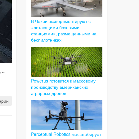
В Чехии экспериментируют с
«летающими базовыми
станциями», размещенными на
беспилотниках
, а
Powerus готовится к массовому
производству американских
аграрных дронов
арии
Perceptual Robotics масштабирует