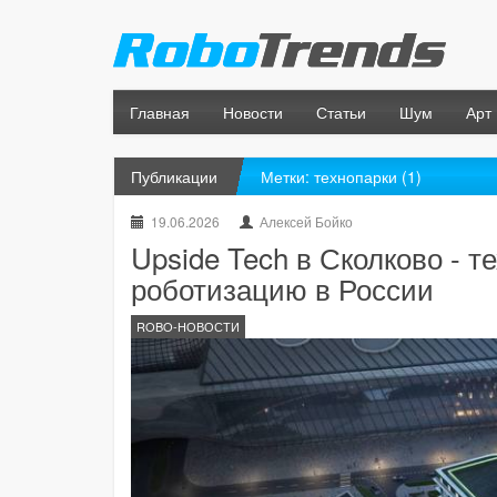
Главная
Новости
Статьи
Шум
Арт
Публикации
Метки: технопарки (1)
19.06.2026
Алексей Бойко
Upside Tech в Сколково - т
роботизацию в России
ROBO-НОВОСТИ