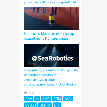
установить 3DSS на микро-АНПА
Impossible Metals откроет центр
разработки в Пенсильвании
Нидерланды объявили конкурс на
исследование донной
экосиситемы в зоне
ветроэлектростанции Doordewind
МЕТКИ
AGV
ai
AMR
ARM
AUV
BVLOS
DARPA
DIY