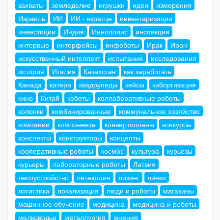
захваты
земледелие
игрушки
идеи
измерения
Израиль
ИИ
ИИ - вкратце
инвентаризация
инвестиции
Индия
Иннополис
инспекция
интервью
интерфейсы
инфоботы
Ирак
Иран
искусственный интеллект
испытания
исследования
история
Италия
Казахстан
как заработать
Канада
катера
квадрупеды
кейсы
киборгизация
кино
Китай
коботы
коллаборативные роботы
колонки
комбинированные
коммунальное хозяйство
компании
компоненты
конвертопланы
конкурсы
конспекты
конструкторы
концепты
кооперативные роботы
космос
культура
курьезы
курьеры
лабораторные роботы
Латвия
лесоустройство
летающие
лизинг
линки
логистика
локализация
люди и роботы
магазины
машинное обучение
медицина
медицина и роботы
мелководье
металлургия
мнения