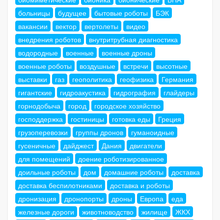
больницы
будущее
бытовые роботы
БЭК
вакансии
вектор
вертолеты
видео
внедрения роботов
внутритрубная диагностика
водородные
военные
военные дроны
военные роботы
воздушные
встречи
высотные
выставки
газ
геополитика
геофизика
Германия
гигантские
гидроакустика
гидрография
глайдеры
горнодобыча
город
городское хозяйство
господдержка
гостиницы
готовка еды
Греция
грузоперевозки
группы дронов
гуманоидные
гусеничные
дайджест
Дания
двигатели
для помещений
доение роботизированное
доильные роботы
дом
домашние роботы
доставка
доставка беспилотниками
доставка и роботы
дронизация
дронопорты
дроны
Европа
еда
железные дороги
животноводство
жилище
ЖКХ