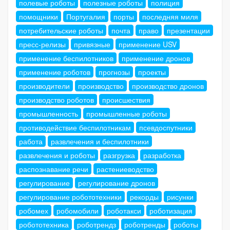
полевые роботы
полезные роботы
полиция
помощники
Португалия
порты
последняя миля
потребительские роботы
почта
право
презентации
пресс-релизы
привязные
применение USV
применение беспилотников
применение дронов
применение роботов
прогнозы
проекты
производители
производство
производство дронов
производство роботов
происшествия
промышленность
промышленные роботы
противодействие беспилотникам
псевдоспутники
работа
развлечения и беспилотники
развлечения и роботы
разгрузка
разработка
распознавание речи
растениеводство
регулирование
регулирование дронов
регулирование робототехники
рекорды
рисунки
робомех
робомобили
роботакси
роботизация
робототехника
роботрендз
роботренды
роботы