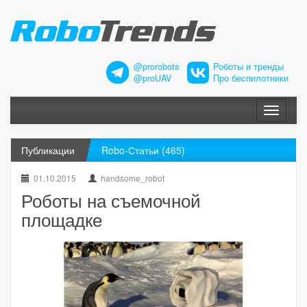
@prorobots
Роботы и тренды
@proUAV
Про беспилотники
Меню
Публикации
Robo-Статьи (465)
01.10.2015
handsome_robot
Роботы на съемочной
площадке