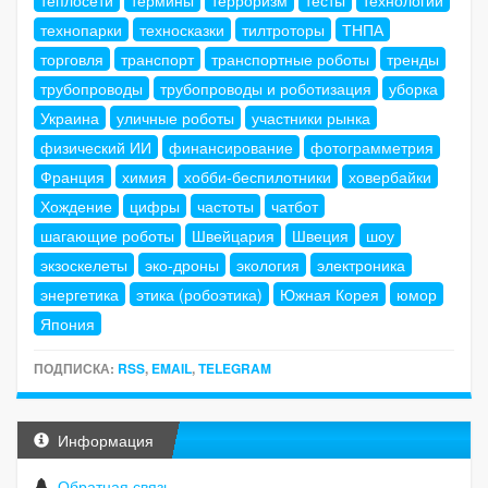
технопарки
техносказки
тилтроторы
ТНПА
торговля
транспорт
транспортные роботы
тренды
трубопроводы
трубопроводы и роботизация
уборка
Украина
уличные роботы
участники рынка
физический ИИ
финансирование
фотограмметрия
Франция
химия
хобби-беспилотники
ховербайки
Хождение
цифры
частоты
чатбот
шагающие роботы
Швейцария
Швеция
шоу
экзоскелеты
эко-дроны
экология
электроника
энергетика
этика (робоэтика)
Южная Корея
юмор
Япония
ПОДПИСКА:
RSS
,
EMAIL
,
TELEGRAM
Информация
Обратная связь