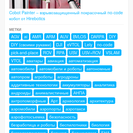
Cobot Painter – взрывозащищенный покрасочный no-code
кобот от Hirebotics
МЕТКИ
AGV
ai
AMR
ARM
AUV
BVLOS
DARPA
DIY
DIY (своими руками)
DJI
eVTOL
Lely
no-code
pick-and-place
ROV
RPA
USV
USV+ROV
VSLAM
VTOL
аватары
авиация
автоматизация
автомобили
автомобили и роботы
автономные
автопром
агроботы
агродроны
аддитивные технологии
аккумуляторы
аналитика
андроиды
анималистичные
АНПА
антропоморфные
Арт
археология
архитектура
аэромобили
аэропорты
аэротакси
аэрофотосъемка
безопасность
безработица и роботы
беспилотники
биология
биомиметические
бионика
бионические
БНА