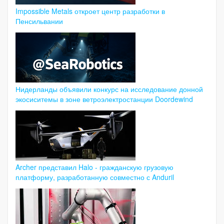
Impossible Metals откроет центр разработки в
Пенсильвании
Нидерланды объявили конкурс на исследование донной
экосиситемы в зоне ветроэлектростанции Doordewind
Archer представил Halo - гражданскую грузовую
платформу, разработанную совместно с Anduril