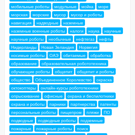
мобильные роботы
модульные
мойка
море
морская
морские
мусор
мусор и роботы
навигация
надводные
наземные
наземные военные роботы
налоги
наука
научные
научные роботы
необычные
нефтегаз
нефть
Нидерланды
Новая Зеландия
Норвегия
носимые роботы
ОАЭ
обитаемые
обработка
образование
образовательная робототехника
обучающие роботы
общепит
общепит и роботы
общество
Объединенное Королевство
окраска
октокоптеры
онлайн-курсы робототехники
опрыскивание
офисные
охрана и беспилотники
охрана и роботы
парники
партнерства
патенты
персональные роботы
пищепром
пляжи
ПО
подводные
подводные роботы
подземные
пожарные
пожарные роботы
поиск