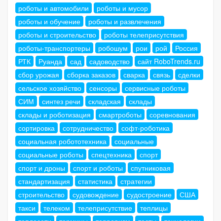
роботы и автомобили
роботы и мусор
роботы и обучение
роботы и развлечения
роботы и строительство
роботы телеприсутствия
роботы-транспортеры
робошум
рои
рой
Россия
РТК
Руанда
сад
садоводство
сайт RoboTrends.ru
сбор урожая
сборка заказов
сварка
связь
сделки
сельское хозяйство
сенсоры
сервисные роботы
СИМ
синтез речи
складская
склады
склады и роботизация
смартроботы
соревнования
сортировка
сотрудничество
софт-роботика
социальная робототехника
социальные
социальные роботы
спецтехника
спорт
спорт и дроны
спорт и роботы
спутниковая
стандартизация
статистика
стратегии
строительство
судовождение
судостроение
США
такси
телеком
телеприсутствие
теплицы
теплосети
термины
терроризм
тесты
технологии