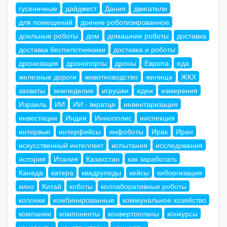
гусеничные
дайджест
Дания
двигатели
для помещений
доение роботизированное
доильные роботы
дом
домашние роботы
доставка
доставка беспилотниками
доставка и роботы
дронизация
дронопорты
дроны
Европа
еда
железные дороги
животноводство
жилище
ЖКХ
захваты
земледелие
игрушки
идеи
измерения
Израиль
ИИ
ИИ - вкратце
инвентаризация
инвестиции
Индия
Иннополис
инспекция
интервью
интерфейсы
инфоботы
Ирак
Иран
искусственный интеллект
испытания
исследования
история
Италия
Казахстан
как заработать
Канада
катера
квадрупеды
кейсы
киборгизация
кино
Китай
коботы
коллаборативные роботы
колонки
комбинированные
коммунальное хозяйство
компании
компоненты
конвертопланы
конкурсы