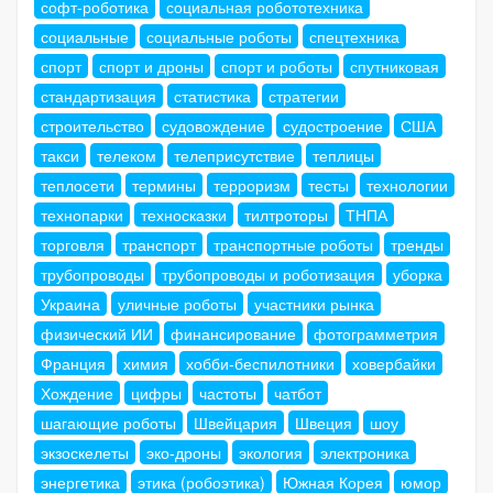
софт-роботика
социальная робототехника
социальные
социальные роботы
спецтехника
спорт
спорт и дроны
спорт и роботы
спутниковая
стандартизация
статистика
стратегии
строительство
судовождение
судостроение
США
такси
телеком
телеприсутствие
теплицы
теплосети
термины
терроризм
тесты
технологии
технопарки
техносказки
тилтроторы
ТНПА
торговля
транспорт
транспортные роботы
тренды
трубопроводы
трубопроводы и роботизация
уборка
Украина
уличные роботы
участники рынка
физический ИИ
финансирование
фотограмметрия
Франция
химия
хобби-беспилотники
ховербайки
Хождение
цифры
частоты
чатбот
шагающие роботы
Швейцария
Швеция
шоу
экзоскелеты
эко-дроны
экология
электроника
энергетика
этика (робоэтика)
Южная Корея
юмор