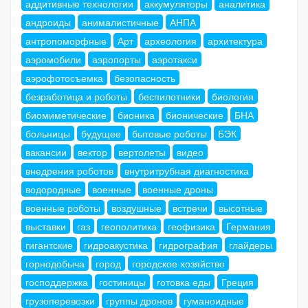
аддитивные технологии
аккумуляторы
аналитика
андроиды
анималистичные
АНПА
антропоморфные
Арт
археология
архитектура
аэромобили
аэропорты
аэротакси
аэрофотосъемка
безопасность
безработица и роботы
беспилотники
биология
биомиметические
бионика
бионические
БНА
больницы
будущее
бытовые роботы
БЭК
вакансии
вектор
вертолеты
видео
внедрения роботов
внутритрубная диагностика
водородные
военные
военные дроны
военные роботы
воздушные
встречи
высотные
выставки
газ
геополитика
геофизика
Германия
гигантские
гидроакустика
гидрография
глайдеры
горнодобыча
город
городское хозяйство
господдержка
гостиницы
готовка еды
Греция
грузоперевозки
группы дронов
гуманоидные