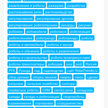
развлечения и роботы
разгрузка
разработка
распознавание речи
растениеводство
регулирование
регулирование дронов
регулирование робототехники
рекорды
рисунки
робомех
робомобили
роботакси
роботизация
робототехника
роботрендз
роботренды
роботы
роботы и автомобили
роботы и мусор
роботы и обучение
роботы и развлечения
роботы и строительство
роботы телеприсутствия
роботы-транспортеры
робошум
рои
рой
Россия
РТК
Руанда
сад
садоводство
сайт RoboTrends.ru
сбор урожая
сборка заказов
сварка
связь
сделки
сельское
сельское хозяйство
сенсоры
сервисные роботы
СИМ
синтез речи
складская
склады
склады и роботизация
смартроботы
соревнования
сортировка
сотрудничество