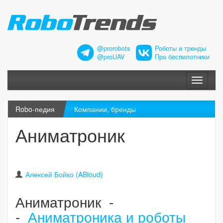
@prorobots
Роботы и тренды
@proUAV
Про беспилотники
Меню
Robo-педия
Компании, бренды
Аниматроник
Алексей Бойко (ABloud)
Аниматроник -
-
Аниматроника и роботы