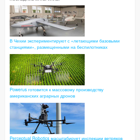
В Чехии экспериментируют с «летающими базовыми
станциями», размещенными на беспилотниках
Powerus готовится к массовому производству
американских аграрных дронов
Perceptual Robotics масштабирует инспекции ветряков