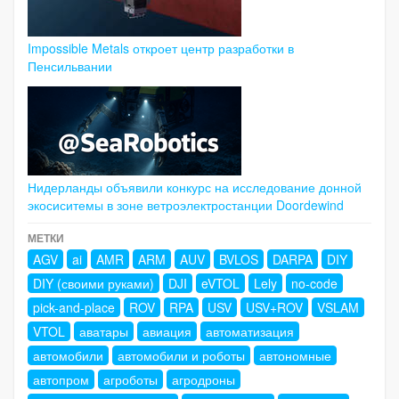
Impossible Metals откроет центр разработки в
Пенсильвании
Нидерланды объявили конкурс на исследование донной
экосиситемы в зоне ветроэлектростанции Doordewind
МЕТКИ
AGV
ai
AMR
ARM
AUV
BVLOS
DARPA
DIY
DIY (своими руками)
DJI
eVTOL
Lely
no-code
pick-and-place
ROV
RPA
USV
USV+ROV
VSLAM
VTOL
аватары
авиация
автоматизация
автомобили
автомобили и роботы
автономные
автопром
агроботы
агродроны