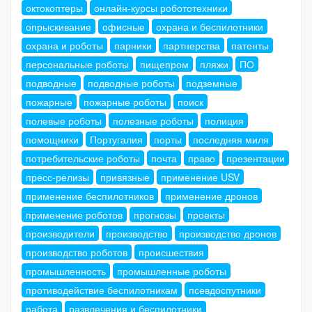
октокоптеры
онлайн-курсы робототехники
опрыскивание
офисные
охрана и беспилотники
охрана и роботы
парники
партнерства
патенты
персональные роботы
пищепром
пляжи
ПО
подводные
подводные роботы
подземные
пожарные
пожарные роботы
поиск
полевые роботы
полезные роботы
полиция
помощники
Португалия
порты
последняя миля
потребительские роботы
почта
право
презентации
пресс-релизы
привязные
применение USV
применение беспилотников
применение дронов
применение роботов
прогнозы
проекты
производители
производство
производство дронов
производство роботов
происшествия
промышленность
промышленные роботы
противодействие беспилотникам
псевдоспутники
работа
развлечения и беспилотники