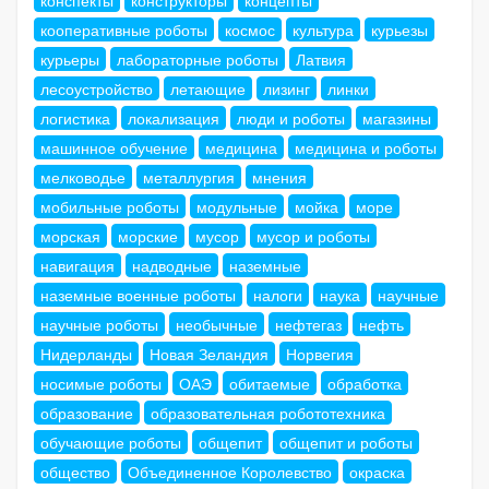
конспекты
конструкторы
концепты
кооперативные роботы
космос
культура
курьезы
курьеры
лабораторные роботы
Латвия
лесоустройство
летающие
лизинг
линки
логистика
локализация
люди и роботы
магазины
машинное обучение
медицина
медицина и роботы
мелководье
металлургия
мнения
мобильные роботы
модульные
мойка
море
морская
морские
мусор
мусор и роботы
навигация
надводные
наземные
наземные военные роботы
налоги
наука
научные
научные роботы
необычные
нефтегаз
нефть
Нидерланды
Новая Зеландия
Норвегия
носимые роботы
ОАЭ
обитаемые
обработка
образование
образовательная робототехника
обучающие роботы
общепит
общепит и роботы
общество
Объединенное Королевство
окраска