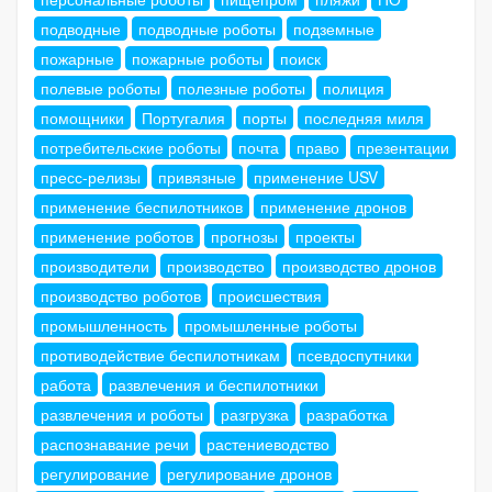
подводные
подводные роботы
подземные
пожарные
пожарные роботы
поиск
полевые роботы
полезные роботы
полиция
помощники
Португалия
порты
последняя миля
потребительские роботы
почта
право
презентации
пресс-релизы
привязные
применение USV
применение беспилотников
применение дронов
применение роботов
прогнозы
проекты
производители
производство
производство дронов
производство роботов
происшествия
промышленность
промышленные роботы
противодействие беспилотникам
псевдоспутники
работа
развлечения и беспилотники
развлечения и роботы
разгрузка
разработка
распознавание речи
растениеводство
регулирование
регулирование дронов