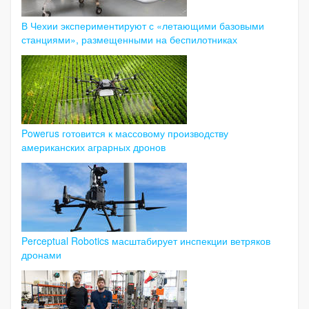
В Чехии экспериментируют с «летающими базовыми
станциями», размещенными на беспилотниках
Powerus готовится к массовому производству
американских аграрных дронов
Perceptual Robotics масштабирует инспекции ветряков
дронами