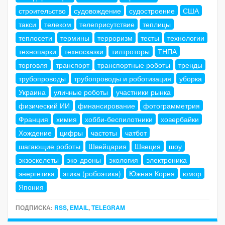
строительство
судовождение
судостроение
США
такси
телеком
телеприсутствие
теплицы
теплосети
термины
терроризм
тесты
технологии
технопарки
техносказки
тилтроторы
ТНПА
торговля
транспорт
транспортные роботы
тренды
трубопроводы
трубопроводы и роботизация
уборка
Украина
уличные роботы
участники рынка
физический ИИ
финансирование
фотограмметрия
Франция
химия
хобби-беспилотники
ховербайки
Хождение
цифры
частоты
чатбот
шагающие роботы
Швейцария
Швеция
шоу
экзоскелеты
эко-дроны
экология
электроника
энергетика
этика (робоэтика)
Южная Корея
юмор
Япония
ПОДПИСКА:
RSS
,
EMAIL
,
TELEGRAM