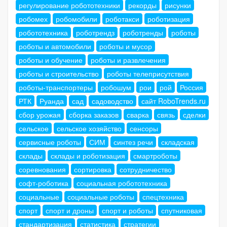
регулирование робототехники
рекорды
рисунки
робомех
робомобили
роботакси
роботизация
робототехника
роботрендз
роботренды
роботы
роботы и автомобили
роботы и мусор
роботы и обучение
роботы и развлечения
роботы и строительство
роботы телеприсутствия
роботы-транспортеры
робошум
рои
рой
Россия
РТК
Руанда
сад
садоводство
сайт RoboTrends.ru
сбор урожая
сборка заказов
сварка
связь
сделки
сельское
сельское хозяйство
сенсоры
сервисные роботы
СИМ
синтез речи
складская
склады
склады и роботизация
смартроботы
соревнования
сортировка
сотрудничество
софт-роботика
социальная робототехника
социальные
социальные роботы
спецтехника
спорт
спорт и дроны
спорт и роботы
спутниковая
стандартизация
статистика
стратегии