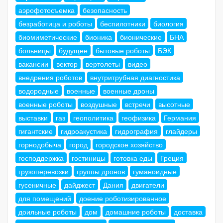
аэрофотосъемка
безопасность
безработица и роботы
беспилотники
биология
биомиметические
бионика
бионические
БНА
больницы
будущее
бытовые роботы
БЭК
вакансии
вектор
вертолеты
видео
внедрения роботов
внутритрубная диагностика
водородные
военные
военные дроны
военные роботы
воздушные
встречи
высотные
выставки
газ
геополитика
геофизика
Германия
гигантские
гидроакустика
гидрография
глайдеры
горнодобыча
город
городское хозяйство
господдержка
гостиницы
готовка еды
Греция
грузоперевозки
группы дронов
гуманоидные
гусеничные
дайджест
Дания
двигатели
для помещений
доение роботизированное
доильные роботы
дом
домашние роботы
доставка