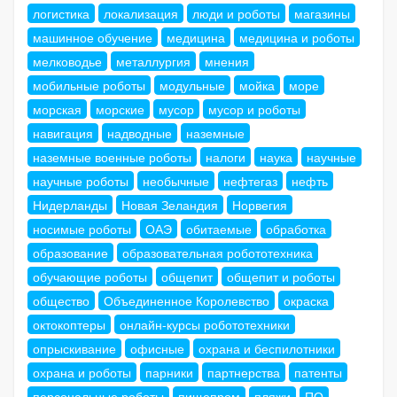
логистика
локализация
люди и роботы
магазины
машинное обучение
медицина
медицина и роботы
мелководье
металлургия
мнения
мобильные роботы
модульные
мойка
море
морская
морские
мусор
мусор и роботы
навигация
надводные
наземные
наземные военные роботы
налоги
наука
научные
научные роботы
необычные
нефтегаз
нефть
Нидерланды
Новая Зеландия
Норвегия
носимые роботы
ОАЭ
обитаемые
обработка
образование
образовательная робототехника
обучающие роботы
общепит
общепит и роботы
общество
Объединенное Королевство
окраска
октокоптеры
онлайн-курсы робототехники
опрыскивание
офисные
охрана и беспилотники
охрана и роботы
парники
партнерства
патенты
персональные роботы
пищепром
пляжи
ПО