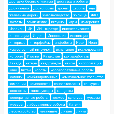
доставка беспилотниками
доставка и роботы
дронизация
дронопорты
дроны
Европа
еда
железные дороги
животноводство
жилище
ЖКХ
захваты
земледелие
игрушки
идеи
измерения
Израиль
ИИ
ИИ - вкратце
инвентаризация
инвестиции
Индия
Иннополис
инспекция
интервью
интерфейсы
инфоботы
Ирак
Иран
искусственный интеллект
испытания
исследования
история
Италия
Казахстан
как заработать
Канада
катера
квадрупеды
кейсы
киборгизация
кино
Китай
коботы
коллаборативные роботы
колонки
комбинированные
коммунальное хозяйство
компании
компоненты
конвертопланы
конкурсы
конспекты
конструкторы
концепты
кооперативные роботы
космос
культура
курьезы
курьеры
лабораторные роботы
Латвия
лесоустройство
летающие
лизинг
линки