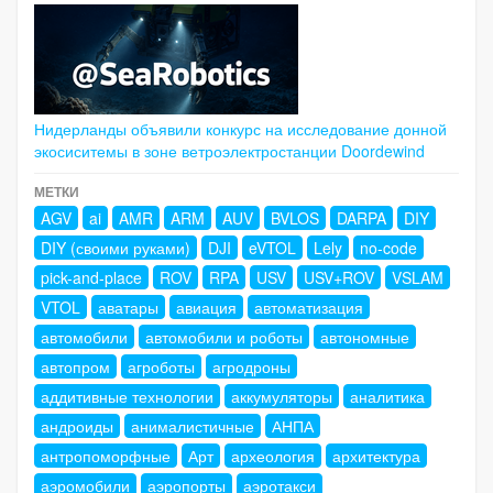
Нидерланды объявили конкурс на исследование донной
экосиситемы в зоне ветроэлектростанции Doordewind
МЕТКИ
AGV
ai
AMR
ARM
AUV
BVLOS
DARPA
DIY
DIY (своими руками)
DJI
eVTOL
Lely
no-code
pick-and-place
ROV
RPA
USV
USV+ROV
VSLAM
VTOL
аватары
авиация
автоматизация
автомобили
автомобили и роботы
автономные
автопром
агроботы
агродроны
аддитивные технологии
аккумуляторы
аналитика
андроиды
анималистичные
АНПА
антропоморфные
Арт
археология
архитектура
аэромобили
аэропорты
аэротакси