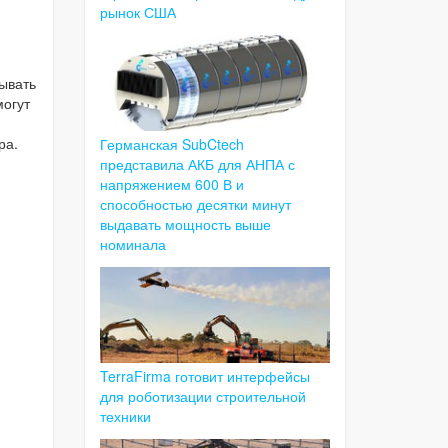
рынок США
вывать
могут
.
ра.
Германская SubCtech
представила АКБ для АНПА с
напряжением 600 В и
способностью десятки минут
выдавать мощность выше
номинала
TerraFirma готовит интерфейсы
для роботизации строительной
техники