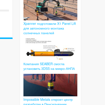
Xpanner подготовили X1 Panel Lift
для автономного монтажа
солнечных панелей
Компания SEABER смогла
установить 3DSS на микро-АНПА
Impossible Metals откроет центр
разработки в Пенсильвании