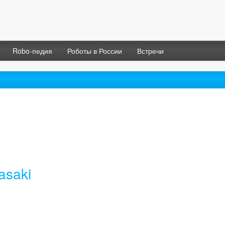
Robo-педия
Роботы в России
Встречи
asaki