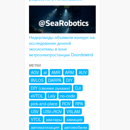
Нидерланды объявили конкурс на
исследование донной
экосиситемы в зоне
ветроэлектростанции Doordewind
МЕТКИ
AGV
ai
AMR
ARM
AUV
BVLOS
DARPA
DIY
DIY (своими руками)
DJI
eVTOL
Lely
no-code
pick-and-place
ROV
RPA
USV
USV+ROV
VSLAM
VTOL
аватары
авиация
автоматизация
автомобили