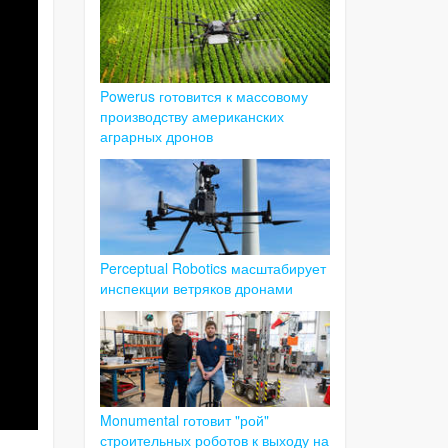
Powerus готовится к массовому
производству американских
аграрных дронов
Perceptual Robotics масштабирует
инспекции ветряков дронами
Monumental готовит "рой"
строительных роботов к выходу на