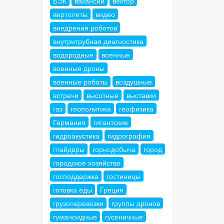
БЭК
вакансии
вектор
вертолеты
видео
внедрения роботов
внутритрубная диагностика
водородные
военные
военные дроны
военные роботы
воздушные
встречи
высотные
выставки
газ
геополитика
геофизика
Германия
гигантские
гидроакустика
гидрография
глайдеры
горнодобыча
город
городское хозяйство
господдержка
гостиницы
готовка еды
Греция
грузоперевозки
группы дронов
гуманоидные
гусеничные