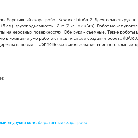
ллаборативный скара-робот Kawasaki duAro2. Досягаемость рук по
5 см), грузоподъемность - 3 кг (2 кг - у duAro). Робот может упако
оты на неровных поверхностях. Обе руки - съемные. Такие роботы 
же в компании уже работают над планами создания робота duAro3
ерживать новый F Controlle без использования внешнего компьюте
и:
вый двурукий коллаборативный скара-робот