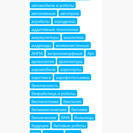
автомобили и роботы
автономные
автопром
агроботы
агродроны
аддитивные технологии
аккумуляторы
аналитика
андроиды
анималистичные
АНПА
антропоморфные
Арт
археология
архитектура
аэромобили
аэропорты
аэротакси
аэрофотосъемка
безопасность
безработица и роботы
беспилотники
биология
биомиметические
бионика
бионические
БНА
больницы
будущее
бытовые роботы