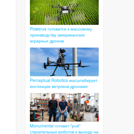
Powerus готовится к массовому
производству американских
аграрных дронов
Perceptual Robotics масштабирует
инспекции ветряков дронами
Monumental готовит "рой"
строительных роботов к выходу на