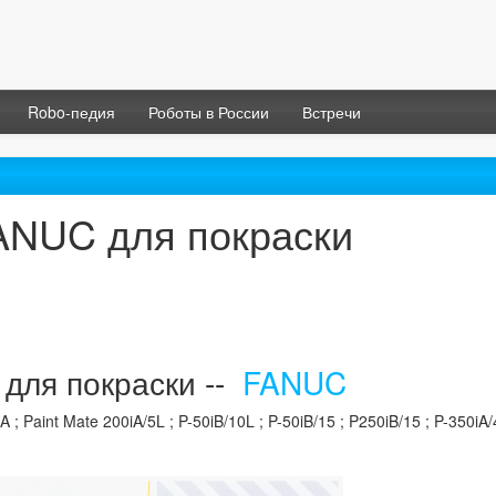
Robo-педия
Роботы в России
Встречи
ANUC для покраски
для покраски --
FANUC
 Paint Mate 200iA/5L ; P-50iB/10L ; P-50iB/15 ; P250iB/15 ; P-350iA/