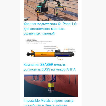
Xpanner подготовили X1 Panel Lift
для автономного монтажа
солнечных панелей
Компания SEABER смогла
установить 3DSS на микро-АНПА
Impossible Metals откроет центр
разработки в Пенсильвании