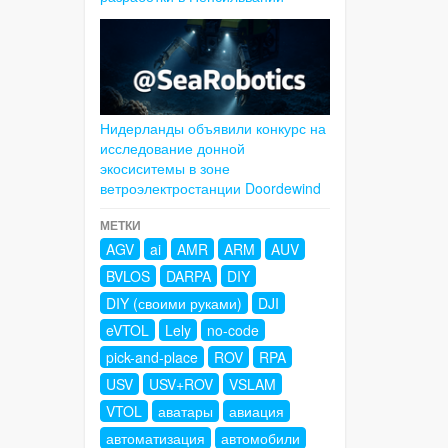
Нидерланды объявили конкурс на
исследование донной
экосиситемы в зоне
ветроэлектростанции Doordewind
МЕТКИ
AGV
ai
AMR
ARM
AUV
BVLOS
DARPA
DIY
DIY (своими руками)
DJI
eVTOL
Lely
no-code
pick-and-place
ROV
RPA
USV
USV+ROV
VSLAM
VTOL
аватары
авиация
автоматизация
автомобили