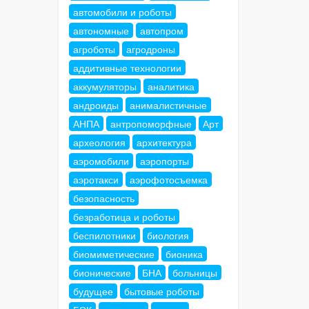
автомобили и роботы
автономные
автопром
агроботы
агродроны
аддитивные технологии
аккумуляторы
аналитика
андроиды
анималистичные
АНПА
антропоморфные
Арт
археология
архитектура
аэромобили
аэропорты
аэротакси
аэрофотосъемка
безопасность
безработица и роботы
беспилотники
биология
биомиметические
бионика
бионические
БНА
больницы
будущее
бытовые роботы