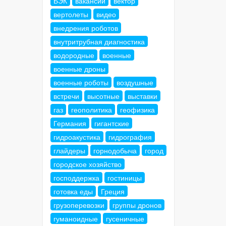
БЭК
вакансии
вектор
вертолеты
видео
внедрения роботов
внутритрубная диагностика
водородные
военные
военные дроны
военные роботы
воздушные
встречи
высотные
выставки
газ
геополитика
геофизика
Германия
гигантские
гидроакустика
гидрография
глайдеры
горнодобыча
город
городское хозяйство
господдержка
гостиницы
готовка еды
Греция
грузоперевозки
группы дронов
гуманоидные
гусеничные