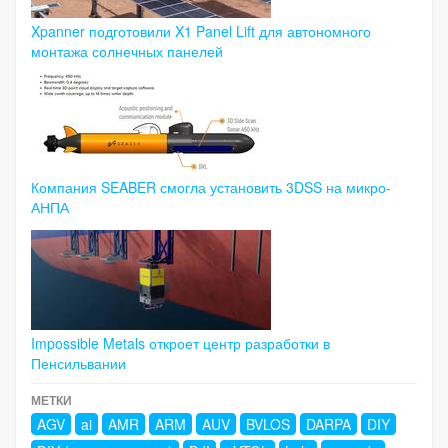
Xpanner подготовили X1 Panel Lift для автономного
монтажа солнечных панелей
Компания SEABER смогла установить 3DSS на микро-
АНПА
Impossible Metals откроет центр разработки в
Пенсильвании
МЕТКИ
AGV
ai
AMR
ARM
AUV
BVLOS
DARPA
DIY