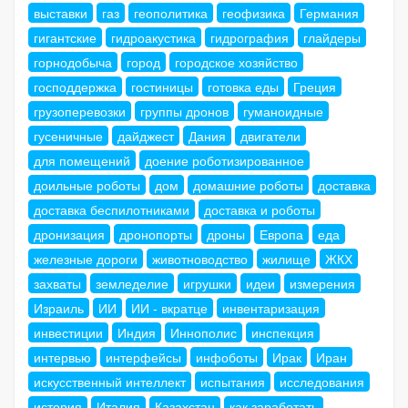
выставки
газ
геополитика
геофизика
Германия
гигантские
гидроакустика
гидрография
глайдеры
горнодобыча
город
городское хозяйство
господдержка
гостиницы
готовка еды
Греция
грузоперевозки
группы дронов
гуманоидные
гусеничные
дайджест
Дания
двигатели
для помещений
доение роботизированное
доильные роботы
дом
домашние роботы
доставка
доставка беспилотниками
доставка и роботы
дронизация
дронопорты
дроны
Европа
еда
железные дороги
животноводство
жилище
ЖКХ
захваты
земледелие
игрушки
идеи
измерения
Израиль
ИИ
ИИ - вкратце
инвентаризация
инвестиции
Индия
Иннополис
инспекция
интервью
интерфейсы
инфоботы
Ирак
Иран
искусственный интеллект
испытания
исследования
история
Италия
Казахстан
как заработать