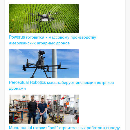
Powerus готовится к массовому производству
американских аграрных дронов
Perceptual Robotics масштабирует инспекции ветряков
дронами
Monumental готовит "рой" строительных роботов к выходу