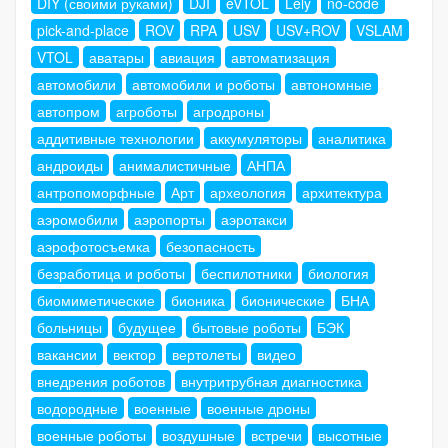
DIY (своими руками)
DJI
eVTOL
Lely
no-code
pick-and-place
ROV
RPA
USV
USV+ROV
VSLAM
VTOL
аватары
авиация
автоматизация
автомобили
автомобили и роботы
автономные
автопром
агроботы
агродроны
аддитивные технологии
аккумуляторы
аналитика
андроиды
анималистичные
АНПА
антропоморфные
Арт
археология
архитектура
аэромобили
аэропорты
аэротакси
аэрофотосъемка
безопасность
безработица и роботы
беспилотники
биология
биомиметические
бионика
бионические
БНА
больницы
будущее
бытовые роботы
БЭК
вакансии
вектор
вертолеты
видео
внедрения роботов
внутритрубная диагностика
водородные
военные
военные дроны
военные роботы
воздушные
встречи
высотные