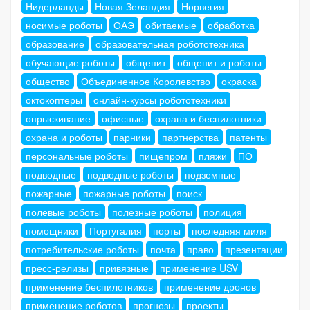
Нидерланды
Новая Зеландия
Норвегия
носимые роботы
ОАЭ
обитаемые
обработка
образование
образовательная робототехника
обучающие роботы
общепит
общепит и роботы
общество
Объединенное Королевство
окраска
октокоптеры
онлайн-курсы робототехники
опрыскивание
офисные
охрана и беспилотники
охрана и роботы
парники
партнерства
патенты
персональные роботы
пищепром
пляжи
ПО
подводные
подводные роботы
подземные
пожарные
пожарные роботы
поиск
полевые роботы
полезные роботы
полиция
помощники
Португалия
порты
последняя миля
потребительские роботы
почта
право
презентации
пресс-релизы
привязные
применение USV
применение беспилотников
применение дронов
применение роботов
прогнозы
проекты