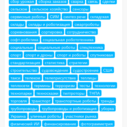
сбор урожая
сборка заказов
сварка
связь
сделки
сельское
сельское хозяйство
сенсоры
сервисные роботы
СИМ
синтез речи
складская
склады
склады и роботизация
смартроботы
соревнования
сортировка
сотрудничество
софт-роботика
социальная робототехника
социальные
социальные роботы
спецтехника
спорт
спорт и дроны
спорт и роботы
спутниковая
стандартизация
статистика
стратегии
строительство
судовождение
судостроение
США
такси
телеком
телеприсутствие
теплицы
теплосети
термины
терроризм
тесты
технологии
технопарки
техносказки
тилтроторы
ТНПА
торговля
транспорт
транспортные роботы
тренды
трубопроводы
трубопроводы и роботизация
уборка
Украина
уличные роботы
участники рынка
физический ИИ
финансирование
фотограмметрия