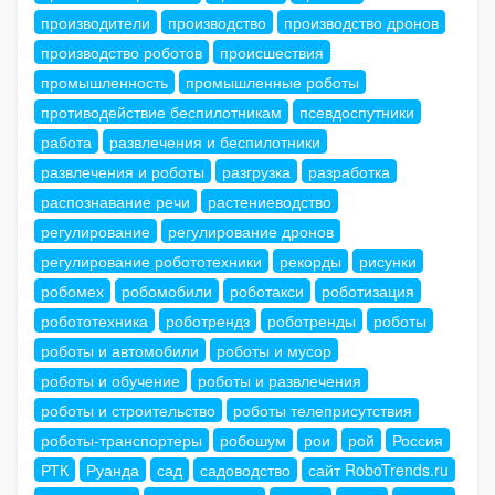
производители
производство
производство дронов
производство роботов
происшествия
промышленность
промышленные роботы
противодействие беспилотникам
псевдоспутники
работа
развлечения и беспилотники
развлечения и роботы
разгрузка
разработка
распознавание речи
растениеводство
регулирование
регулирование дронов
регулирование робототехники
рекорды
рисунки
робомех
робомобили
роботакси
роботизация
робототехника
роботрендз
роботренды
роботы
роботы и автомобили
роботы и мусор
роботы и обучение
роботы и развлечения
роботы и строительство
роботы телеприсутствия
роботы-транспортеры
робошум
рои
рой
Россия
РТК
Руанда
сад
садоводство
сайт RoboTrends.ru