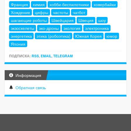
Франция
химия
хобби-беспилотники
ховербайки
Хождение
цифры
частоты
чатбот
шагающие роботы
Швейцария
Швеция
шоу
экзоскелеты
эко-дроны
экология
электроника
энергетика
этика (робоэтика)
Южная Корея
юмор
Япония
ПОДПИСКА:
RSS
,
EMAIL
,
TELEGRAM
Информация
Обратная связь