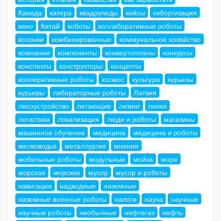
Канада
катера
квадрупеды
кейсы
киборгизация
кино
Китай
коботы
коллаборативные роботы
колонки
комбинированные
коммунальное хозяйство
компании
компоненты
конвертопланы
конкурсы
конспекты
конструкторы
концепты
кооперативные роботы
космос
культура
курьезы
курьеры
лабораторные роботы
Латвия
лесоустройство
летающие
лизинг
линки
логистика
локализация
люди и роботы
магазины
машинное обучение
медицина
медицина и роботы
мелководье
металлургия
мнения
мобильные роботы
модульные
мойка
море
морская
морские
мусор
мусор и роботы
навигация
надводные
наземные
наземные военные роботы
налоги
наука
научные
научные роботы
необычные
нефтегаз
нефть