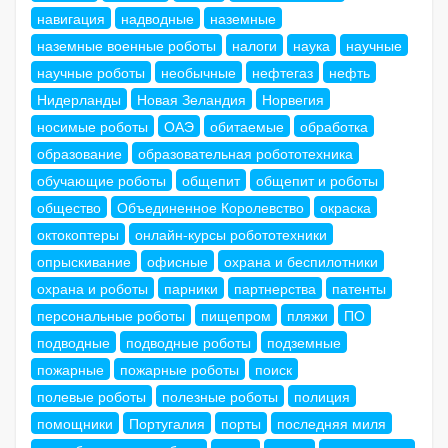
навигация
надводные
наземные
наземные военные роботы
налоги
наука
научные
научные роботы
необычные
нефтегаз
нефть
Нидерланды
Новая Зеландия
Норвегия
носимые роботы
ОАЭ
обитаемые
обработка
образование
образовательная робототехника
обучающие роботы
общепит
общепит и роботы
общество
Объединенное Королевство
окраска
октокоптеры
онлайн-курсы робототехники
опрыскивание
офисные
охрана и беспилотники
охрана и роботы
парники
партнерства
патенты
персональные роботы
пищепром
пляжи
ПО
подводные
подводные роботы
подземные
пожарные
пожарные роботы
поиск
полевые роботы
полезные роботы
полиция
помощники
Португалия
порты
последняя миля