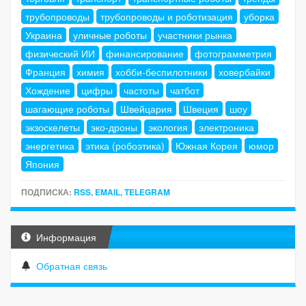
трубопроводы
трубопроводы и роботизация
уборка
Украина
уличные роботы
участники рынка
физический ИИ
финансирование
фотограмметрия
Франция
химия
хобби-беспилотники
ховербайки
Хождение
цифры
частоты
чатбот
шагающие роботы
Швейцария
Швеция
шоу
экзоскелеты
эко-дроны
экология
электроника
энергетика
этика (робоэтика)
Южная Корея
юмор
Япония
ПОДПИСКА:
RSS
,
EMAIL
,
TELEGRAM
Информация
Обратная связь