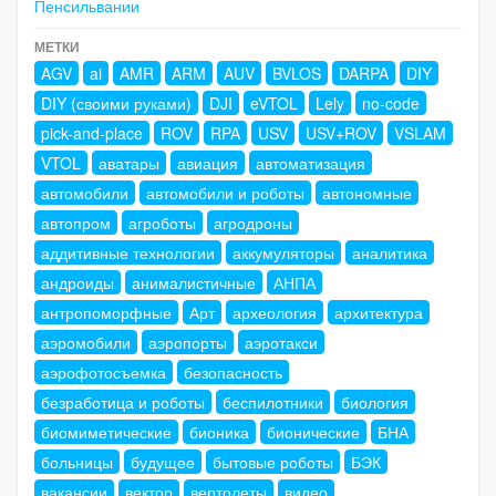
Пенсильвании
МЕТКИ
AGV
ai
AMR
ARM
AUV
BVLOS
DARPA
DIY
DIY (своими руками)
DJI
eVTOL
Lely
no-code
pick-and-place
ROV
RPA
USV
USV+ROV
VSLAM
VTOL
аватары
авиация
автоматизация
автомобили
автомобили и роботы
автономные
автопром
агроботы
агродроны
аддитивные технологии
аккумуляторы
аналитика
андроиды
анималистичные
АНПА
антропоморфные
Арт
археология
архитектура
аэромобили
аэропорты
аэротакси
аэрофотосъемка
безопасность
безработица и роботы
беспилотники
биология
биомиметические
бионика
бионические
БНА
больницы
будущее
бытовые роботы
БЭК
вакансии
вектор
вертолеты
видео