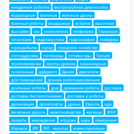
внедрения роботов
внутритрубная диагностика
водородные
военные
военные дроны
военные роботы
воздушные
встречи
высотные
выставки
газ
геополитика
геофизика
Германия
гигантские
гидроакустика
гидрография
глайдеры
горнодобыча
город
городское хозяйство
господдержка
гостиницы
готовка еды
Греция
грузоперевозки
группы дронов
гуманоидные
гусеничные
дайджест
Дания
двигатели
для помещений
доение роботизированное
доильные роботы
дом
домашние роботы
доставка
доставка беспилотниками
доставка и роботы
дронизация
дронопорты
дроны
Европа
еда
железные дороги
животноводство
жилище
ЖКХ
захваты
земледелие
игрушки
идеи
измерения
Израиль
ИИ
ИИ - вкратце
инвентаризация