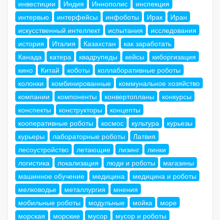
инвестиции
Индия
Иннополис
инспекция
интервью
интерфейсы
инфоботы
Ирак
Иран
искусственный интеллект
испытания
исследования
история
Италия
Казахстан
как заработать
Канада
катера
квадрупеды
кейсы
киборгизация
кино
Китай
коботы
коллаборативные роботы
колонки
комбинированные
коммунальное хозяйство
компании
компоненты
конвертопланы
конкурсы
конспекты
конструкторы
концепты
кооперативные роботы
космос
культура
курьезы
курьеры
лабораторные роботы
Латвия
лесоустройство
летающие
лизинг
линки
логистика
локализация
люди и роботы
магазины
машинное обучение
медицина
медицина и роботы
мелководье
металлургия
мнения
мобильные роботы
модульные
мойка
море
морская
морские
мусор
мусор и роботы