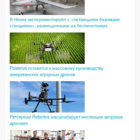
В Чехии экспериментируют с «летающими базовыми
станциями», размещенными на беспилотниках
Powerus готовится к массовому производству
американских аграрных дронов
Perceptual Robotics масштабирует инспекции ветряков
дронами