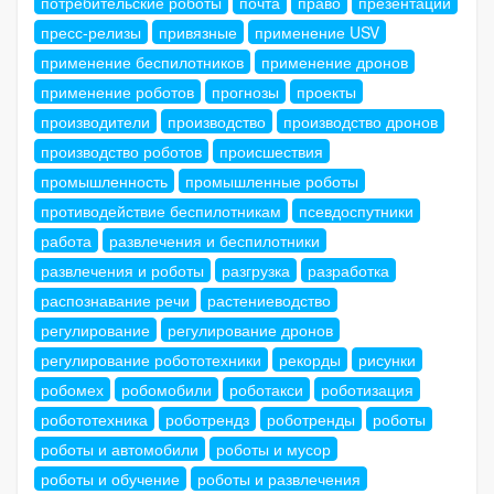
потребительские роботы
почта
право
презентации
пресс-релизы
привязные
применение USV
применение беспилотников
применение дронов
применение роботов
прогнозы
проекты
производители
производство
производство дронов
производство роботов
происшествия
промышленность
промышленные роботы
противодействие беспилотникам
псевдоспутники
работа
развлечения и беспилотники
развлечения и роботы
разгрузка
разработка
распознавание речи
растениеводство
регулирование
регулирование дронов
регулирование робототехники
рекорды
рисунки
робомех
робомобили
роботакси
роботизация
робототехника
роботрендз
роботренды
роботы
роботы и автомобили
роботы и мусор
роботы и обучение
роботы и развлечения