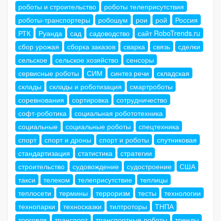
роботы и строительство
роботы телеприсутствия
роботы-транспортеры
робошум
рои
рой
Россия
РТК
Руанда
сад
садоводство
сайт RoboTrends.ru
сбор урожая
сборка заказов
сварка
связь
сделки
сельское
сельское хозяйство
сенсоры
сервисные роботы
СИМ
синтез речи
складская
склады
склады и роботизация
смартроботы
соревнования
сортировка
сотрудничество
софт-роботика
социальная робототехника
социальные
социальные роботы
спецтехника
спорт
спорт и дроны
спорт и роботы
спутниковая
стандартизация
статистика
стратегии
строительство
судовождение
судостроение
США
такси
телеком
телеприсутствие
теплицы
теплосети
термины
терроризм
тесты
технологии
технопарки
техносказки
тилтроторы
ТНПА
торговля
транспорт
транспортные роботы
тренды