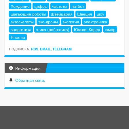
Хождение
цифры
частоты
чатбот
шагающие роботы
Швейцария
Швеция
шоу
экзоскелеты
эко-дроны
экология
электроника
энергетика
этика (робоэтика)
Южная Корея
юмор
Япония
ПОДПИСКА:
RSS
,
EMAIL
,
TELEGRAM
Информация
Обратная связь