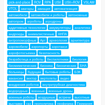
pick-and-place
ROV
RPA
USV
USV+ROV
VSLAM
VTOL
аватары
авиация
автоматизация
автомобили
автомобили и роботы
автономные
автопром
агроботы
агродроны
аддитивные технологии
аккумуляторы
аналитика
андроиды
анималистичные
АНПА
антропоморфные
Арт
археология
архитектура
аэромобили
аэропорты
аэротакси
аэрофотосъемка
безопасность
безработица и роботы
беспилотники
биология
биомиметические
бионика
бионические
БНА
больницы
будущее
бытовые роботы
БЭК
вакансии
вектор
вертолеты
видео
внедрения роботов
внутритрубная диагностика
водородные
военные
военные дроны
военные роботы
воздушные
встречи
высотные
выставки
газ
геополитика
геофизика
Германия