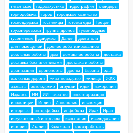
гигантские
гидроакустика
гидрография
глайдеры
горнодобыча
город
городское хозяйство
господдержка
гостиницы
готовка еды
Греция
грузоперевозки
группы дронов
гуманоидные
гусеничные
дайджест
Дания
двигатели
для помещений
доение роботизированное
доильные роботы
дом
домашние роботы
доставка
доставка беспилотниками
доставка и роботы
дронизация
дронопорты
дроны
Европа
еда
железные дороги
животноводство
жилище
ЖКХ
захваты
земледелие
игрушки
идеи
измерения
Израиль
ИИ
ИИ - вкратце
инвентаризация
инвестиции
Индия
Иннополис
инспекция
интервью
интерфейсы
инфоботы
Ирак
Иран
искусственный интеллект
испытания
исследования
история
Италия
Казахстан
как заработать