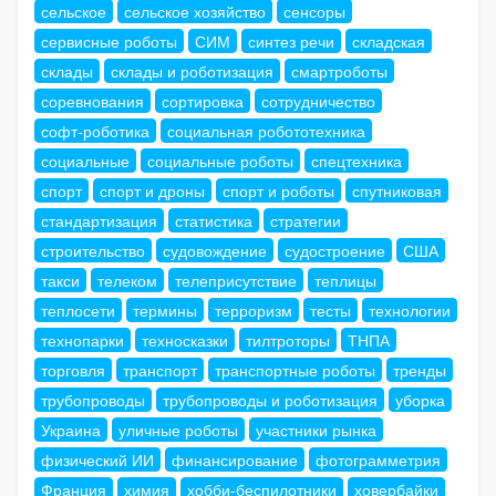
сельское
сельское хозяйство
сенсоры
сервисные роботы
СИМ
синтез речи
складская
склады
склады и роботизация
смартроботы
соревнования
сортировка
сотрудничество
софт-роботика
социальная робототехника
социальные
социальные роботы
спецтехника
спорт
спорт и дроны
спорт и роботы
спутниковая
стандартизация
статистика
стратегии
строительство
судовождение
судостроение
США
такси
телеком
телеприсутствие
теплицы
теплосети
термины
терроризм
тесты
технологии
технопарки
техносказки
тилтроторы
ТНПА
торговля
транспорт
транспортные роботы
тренды
трубопроводы
трубопроводы и роботизация
уборка
Украина
уличные роботы
участники рынка
физический ИИ
финансирование
фотограмметрия
Франция
химия
хобби-беспилотники
ховербайки