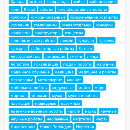
Канада
катера
квадрупеды
кейсы
киборгизация
кино
Китай
коботы
коллаборативные роботы
колонки
комбинированные
коммунальное хозяйство
компании
компоненты
конвертопланы
конкурсы
конспекты
конструкторы
концепты
кооперативные роботы
космос
культура
курьезы
курьеры
лабораторные роботы
Латвия
лесоустройство
летающие
лизинг
линки
логистика
локализация
люди и роботы
магазины
машинное обучение
медицина
медицина и роботы
мелководье
металлургия
мнения
мобильные роботы
модульные
мойка
море
морская
морские
мусор
мусор и роботы
навигация
надводные
наземные
наземные военные роботы
налоги
наука
научные
научные роботы
необычные
нефтегаз
нефть
Нидерланды
Новая Зеландия
Норвегия