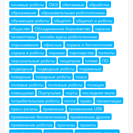
носимые роботы
ОАЭ
обитаемые
обработка
образование
образовательная робототехника
обучающие роботы
общепит
общепит и роботы
общество
Объединенное Королевство
окраска
октокоптеры
онлайн-курсы робототехники
опрыскивание
офисные
охрана и беспилотники
охрана и роботы
парники
партнерства
патенты
персональные роботы
пищепром
пляжи
ПО
подводные
подводные роботы
подземные
пожарные
пожарные роботы
поиск
полевые роботы
полезные роботы
полиция
помощники
Португалия
порты
последняя миля
потребительские роботы
почта
право
презентации
пресс-релизы
привязные
применение USV
применение беспилотников
применение дронов
применение роботов
прогнозы
проекты
производители
производство
производство дронов