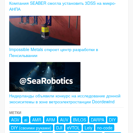
Компания SEABER смогла установить 3DSS на микро-
АНПА
Impossible Metals откроет центр разработки в
Пенсильвании
Нидерланды объявили конкурс на исследование донной
экосиситемы в зоне ветроэлектростанции Doordewind
МЕТКИ
AGV
ai
AMR
ARM
AUV
BVLOS
DARPA
DIY
DIY (своими руками)
DJI
eVTOL
Lely
no-code