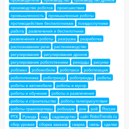
производство роботов
происшествия
промышленность
промышленные роботы
противодействие беспилотникам
псевдоспутники
работа
развлечения и беспилотники
развлечения и роботы
разгрузка
разработка
распознавание речи
растениеводство
регулирование
регулирование дронов
регулирование робототехники
рекорды
рисунки
робомех
робомобили
роботакси
роботизация
робототехника
роботрендз
роботренды
роботы
роботы и автомобили
роботы и мусор
роботы и обучение
роботы и развлечения
роботы и строительство
роботы телеприсутствия
роботы-транспортеры
робошум
рои
рой
Россия
РТК
Руанда
сад
садоводство
сайт RoboTrends.ru
сбор урожая
сборка заказов
сварка
связь
сделки