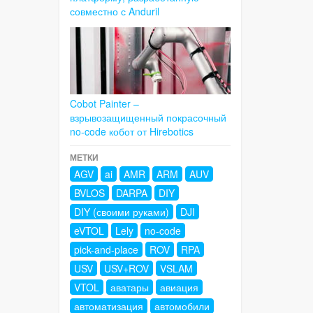
совместно с Anduril
Cobot Painter –
взрывозащищенный покрасочный
no-code кобот от Hirebotics
МЕТКИ
AGV
ai
AMR
ARM
AUV
BVLOS
DARPA
DIY
DIY (своими руками)
DJI
eVTOL
Lely
no-code
pick-and-place
ROV
RPA
USV
USV+ROV
VSLAM
VTOL
аватары
авиация
автоматизация
автомобили