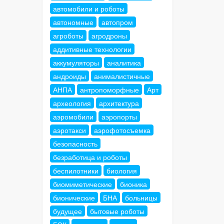
автомобили и роботы
автономные
автопром
агроботы
агродроны
аддитивные технологии
аккумуляторы
аналитика
андроиды
анималистичные
АНПА
антропоморфные
Арт
археология
архитектура
аэромобили
аэропорты
аэротакси
аэрофотосъемка
безопасность
безработица и роботы
беспилотники
биология
биомиметические
бионика
бионические
БНА
больницы
будущее
бытовые роботы