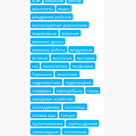
БЭК
вакансии
вектор
вертолеты
видео
внедрения роботов
внутритрубная диагностика
водородные
военные
военные дроны
военные роботы
воздушные
встречи
высотные
выставки
газ
геополитика
геофизика
Германия
гигантские
гидроакустика
гидрография
глайдеры
горнодобыча
город
городское хозяйство
господдержка
гостиницы
готовка еды
Греция
грузоперевозки
группы дронов
гуманоидные
гусеничные