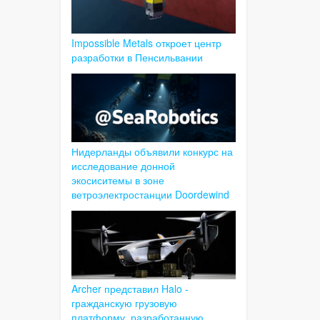
Impossible Metals откроет центр
разработки в Пенсильвании
Нидерланды объявили конкурс на
исследование донной
экосиситемы в зоне
ветроэлектростанции Doordewind
Archer представил Halo -
гражданскую грузовую
платформу, разработанную