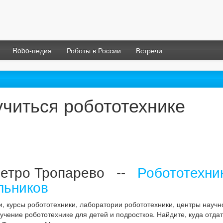
Robo-педия
Роботы в России
Встречи
 учиться робототехнике
 метро Тропарево --
Робототехни
льников
и, курсы робототехники, лаборатории робототехники, центры научн
учение робототехнике для детей и подростков. Найдите, куда отдат