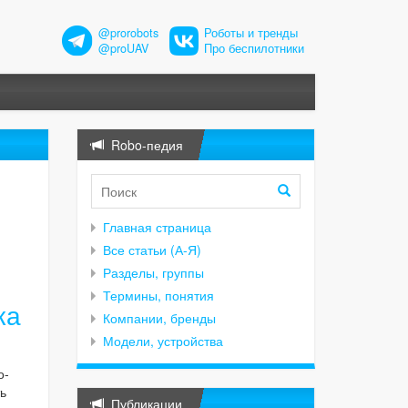
@prorobots
Роботы и тренды
@proUAV
Про беспилотники
Robo-педия
Главная страница
Все статьи (А-Я)
Разделы, группы
Термины, понятия
ка
Компании, бренды
Модели, устройства
о-
ь
Публикации