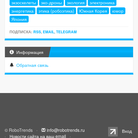
экзоскелеты
эко-дроны
экология
электроника
энергетика
этика (робоэтика)
Южная Корея
юмор
Япония
ПОДПИСКА:
RSS
,
EMAIL
,
TELEGRAM
Информация
Обратная связь
© RoboTrends ·
info@robotrends.ru
Вход
·
Новости сайта на ваш email
·