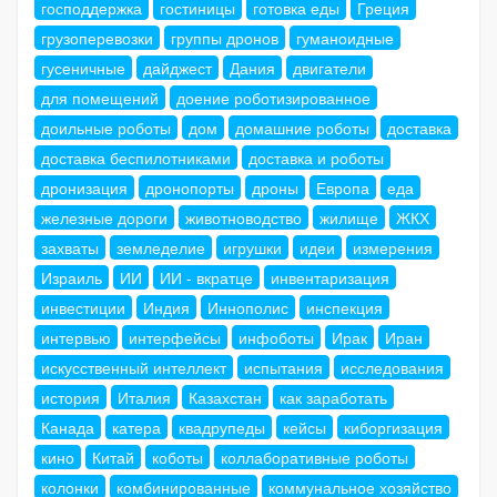
господдержка
гостиницы
готовка еды
Греция
грузоперевозки
группы дронов
гуманоидные
гусеничные
дайджест
Дания
двигатели
для помещений
доение роботизированное
доильные роботы
дом
домашние роботы
доставка
доставка беспилотниками
доставка и роботы
дронизация
дронопорты
дроны
Европа
еда
железные дороги
животноводство
жилище
ЖКХ
захваты
земледелие
игрушки
идеи
измерения
Израиль
ИИ
ИИ - вкратце
инвентаризация
инвестиции
Индия
Иннополис
инспекция
интервью
интерфейсы
инфоботы
Ирак
Иран
искусственный интеллект
испытания
исследования
история
Италия
Казахстан
как заработать
Канада
катера
квадрупеды
кейсы
киборгизация
кино
Китай
коботы
коллаборативные роботы
колонки
комбинированные
коммунальное хозяйство