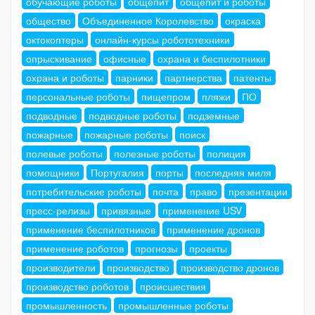
обучающие роботы
общепит
общепит и роботы
общество
Объединенное Королевство
окраска
октокоптеры
онлайн-курсы робототехники
опрыскивание
офисные
охрана и беспилотники
охрана и роботы
парники
партнерства
патенты
персональные роботы
пищепром
пляжи
ПО
подводные
подводные роботы
подземные
пожарные
пожарные роботы
поиск
полевые роботы
полезные роботы
полиция
помощники
Португалия
порты
последняя миля
потребительские роботы
почта
право
презентации
пресс-релизы
привязные
применение USV
применение беспилотников
применение дронов
применение роботов
прогнозы
проекты
производители
производство
производство дронов
производство роботов
происшествия
промышленность
промышленные роботы