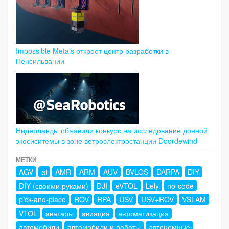
Impossible Metals откроет центр разработки в
Пенсильвании
Нидерланды объявили конкурс на исследование донной
экосиситемы в зоне ветроэлектростанции Doordewind
МЕТКИ
AGV
ai
AMR
ARM
AUV
BVLOS
DARPA
DIY
DIY (своими руками)
DJI
eVTOL
Lely
no-code
pick-and-place
ROV
RPA
USV
USV+ROV
VSLAM
VTOL
аватары
авиация
автоматизация
автомобили
автомобили и роботы
автономные