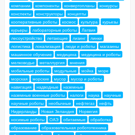
компании
компоненты
конвертопланы
конкурсы
конспекты
конструкторы
концепты
кооперативные роботы
космос
культура
курьезы
курьеры
лабораторные роботы
Латвия
лесоустройство
летающие
лизинг
линки
логистика
локализация
люди и роботы
магазины
машинное обучение
медицина
медицина и роботы
мелководье
металлургия
мнения
мобильные роботы
модульные
мойка
море
морская
морские
мусор
мусор и роботы
навигация
надводные
наземные
наземные военные роботы
налоги
наука
научные
научные роботы
необычные
нефтегаз
нефть
Нидерланды
Новая Зеландия
Норвегия
носимые роботы
ОАЭ
обитаемые
обработка
образование
образовательная робототехника