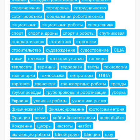
соревнования
сортировка
сотрудничество
софт-роботика
социальная робототехника
социальные
социальные роботы
спецтехника
спорт
спорт и дроны
спорт и роботы
спутниковая
стандартизация
статистика
стратегии
строительство
судовождение
судостроение
США
такси
телеком
телеприсутствие
теплицы
теплосети
термины
терроризм
тесты
технологии
технопарки
техносказки
тилтроторы
ТНПА
торговля
транспорт
транспортные роботы
тренды
трубопроводы
трубопроводы и роботизация
уборка
Украина
уличные роботы
участники рынка
физический ИИ
финансирование
фотограмметрия
Франция
химия
хобби-беспилотники
ховербайки
Хождение
цифры
частоты
чатбот
шагающие роботы
Швейцария
Швеция
шоу