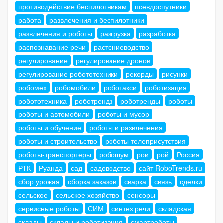
противодействие беспилотникам
псевдоспутники
работа
развлечения и беспилотники
развлечения и роботы
разгрузка
разработка
распознавание речи
растениеводство
регулирование
регулирование дронов
регулирование робототехники
рекорды
рисунки
робомех
робомобили
роботакси
роботизация
робототехника
роботрендз
роботренды
роботы
роботы и автомобили
роботы и мусор
роботы и обучение
роботы и развлечения
роботы и строительство
роботы телеприсутствия
роботы-транспортеры
робошум
рои
рой
Россия
РТК
Руанда
сад
садоводство
сайт RoboTrends.ru
сбор урожая
сборка заказов
сварка
связь
сделки
сельское
сельское хозяйство
сенсоры
сервисные роботы
СИМ
синтез речи
складская
склады
склады и роботизация
смартроботы