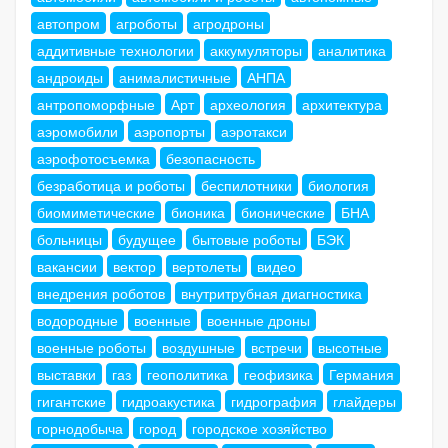
автопром
агроботы
агродроны
аддитивные технологии
аккумуляторы
аналитика
андроиды
анималистичные
АНПА
антропоморфные
Арт
археология
архитектура
аэромобили
аэропорты
аэротакси
аэрофотосъемка
безопасность
безработица и роботы
беспилотники
биология
биомиметические
бионика
бионические
БНА
больницы
будущее
бытовые роботы
БЭК
вакансии
вектор
вертолеты
видео
внедрения роботов
внутритрубная диагностика
водородные
военные
военные дроны
военные роботы
воздушные
встречи
высотные
выставки
газ
геополитика
геофизика
Германия
гигантские
гидроакустика
гидрография
глайдеры
горнодобыча
город
городское хозяйство