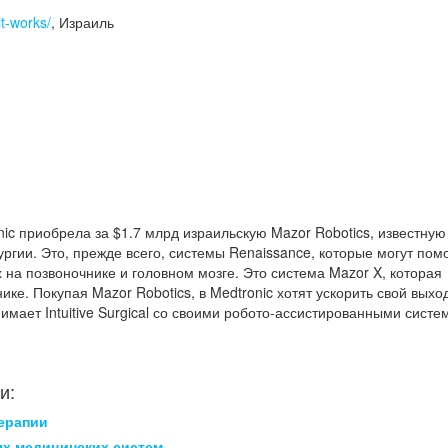
t-works/
, Израиль
ic приобрела за $1.7 млрд израильскую Mazor Robotics, известную
ргии. Это, прежде всего, системы Renaissance, которые могут пом
на позвоночнике и головном мозге. Это система Mazor X, которая
ке. Покупая Mazor Robotics, в Medtronic хотят ускорить свой выхо
мает Intuitive Surgical со своими робото-ассистированными систе
и:
ерапии
ых медицинских систем