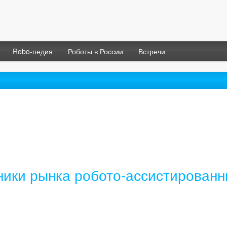
Robo-педия
Роботы в России
Встречи
ники рынка робото-ассистирован