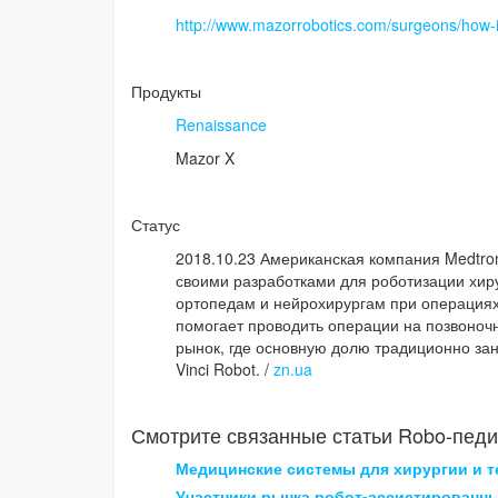
http://www.mazorrobotics.com/surgeons/how-i
Продукты
Renaissance
Mazor X
Статус
2018.10.23 Американская компания Medtron
своими разработками для роботизации хиру
ортопедам и нейрохирургам при операциях 
помогает проводить операции на позвоночни
рынок, где основную долю традиционно зани
Vinci Robot. /
zn.ua
Смотрите связанные статьи Robo-педи
Медицинские системы для хирургии и т
Участники рынка робот-ассистированн