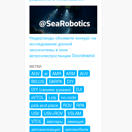
Нидерланды объявили конкурс на
исследование донной
экосиситемы в зоне
ветроэлектростанции Doordewind
МЕТКИ
AGV
ai
AMR
ARM
AUV
BVLOS
DARPA
DIY
DIY (своими руками)
DJI
eVTOL
Lely
no-code
pick-and-place
ROV
RPA
USV
USV+ROV
VSLAM
VTOL
аватары
авиация
автоматизация
автомобили