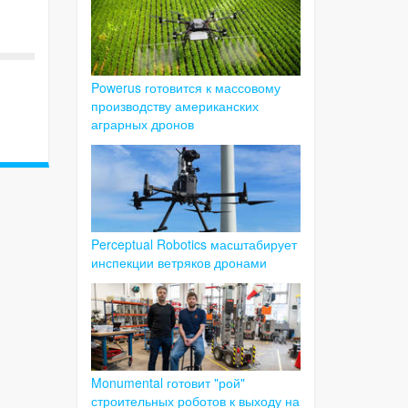
Powerus готовится к массовому
производству американских
аграрных дронов
Perceptual Robotics масштабирует
инспекции ветряков дронами
Monumental готовит "рой"
строительных роботов к выходу на