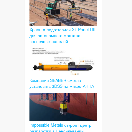
Xpanner подготовили X1 Panel Lift
для автономного монтажа
солнечных панелей
Компания SEABER смогла
установить 3DSS на микро-АНПА
Impossible Metals откроет центр
разработки в Пенсильвании