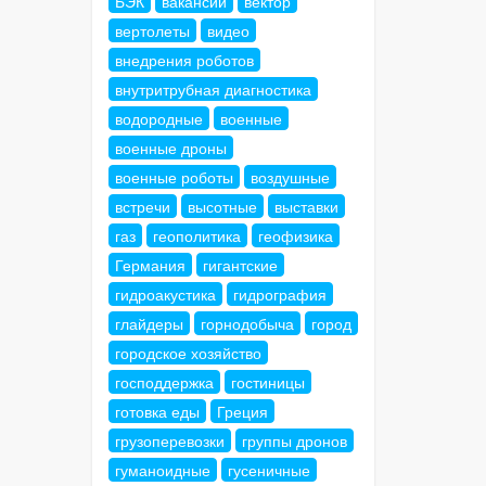
БЭК
вакансии
вектор
вертолеты
видео
внедрения роботов
внутритрубная диагностика
водородные
военные
военные дроны
военные роботы
воздушные
встречи
высотные
выставки
газ
геополитика
геофизика
Германия
гигантские
гидроакустика
гидрография
глайдеры
горнодобыча
город
городское хозяйство
господдержка
гостиницы
готовка еды
Греция
грузоперевозки
группы дронов
гуманоидные
гусеничные