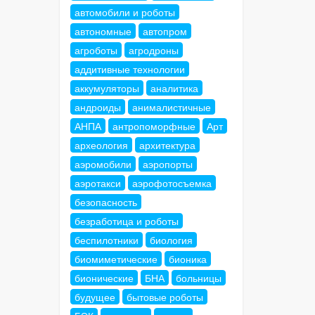
автомобили и роботы
автономные
автопром
агроботы
агродроны
аддитивные технологии
аккумуляторы
аналитика
андроиды
анималистичные
АНПА
антропоморфные
Арт
археология
архитектура
аэромобили
аэропорты
аэротакси
аэрофотосъемка
безопасность
безработица и роботы
беспилотники
биология
биомиметические
бионика
бионические
БНА
больницы
будущее
бытовые роботы