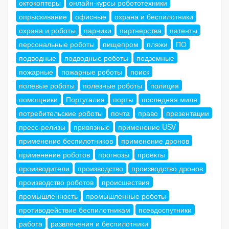
октокоптеры
онлайн-курсы робототехники
опрыскивание
офисные
охрана и беспилотники
охрана и роботы
парники
партнерства
патенты
персональные роботы
пищепром
пляжи
ПО
подводные
подводные роботы
подземные
пожарные
пожарные роботы
поиск
полевые роботы
полезные роботы
полиция
помощники
Португалия
порты
последняя миля
потребительские роботы
почта
право
презентации
пресс-релизы
привязные
применение USV
применение беспилотников
применение дронов
применение роботов
прогнозы
проекты
производители
производство
производство дронов
производство роботов
происшествия
промышленность
промышленные роботы
противодействие беспилотникам
псевдоспутники
работа
развлечения и беспилотники