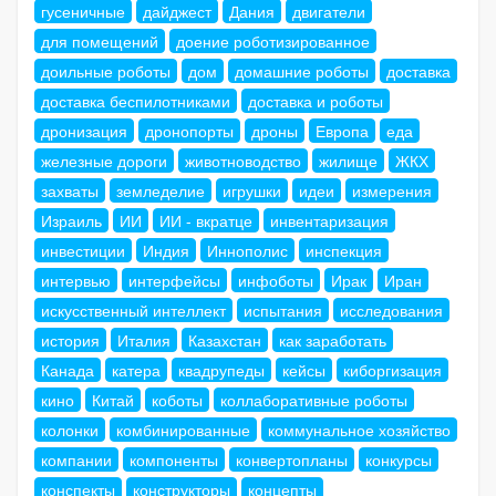
гусеничные
дайджест
Дания
двигатели
для помещений
доение роботизированное
доильные роботы
дом
домашние роботы
доставка
доставка беспилотниками
доставка и роботы
дронизация
дронопорты
дроны
Европа
еда
железные дороги
животноводство
жилище
ЖКХ
захваты
земледелие
игрушки
идеи
измерения
Израиль
ИИ
ИИ - вкратце
инвентаризация
инвестиции
Индия
Иннополис
инспекция
интервью
интерфейсы
инфоботы
Ирак
Иран
искусственный интеллект
испытания
исследования
история
Италия
Казахстан
как заработать
Канада
катера
квадрупеды
кейсы
киборгизация
кино
Китай
коботы
коллаборативные роботы
колонки
комбинированные
коммунальное хозяйство
компании
компоненты
конвертопланы
конкурсы
конспекты
конструкторы
концепты