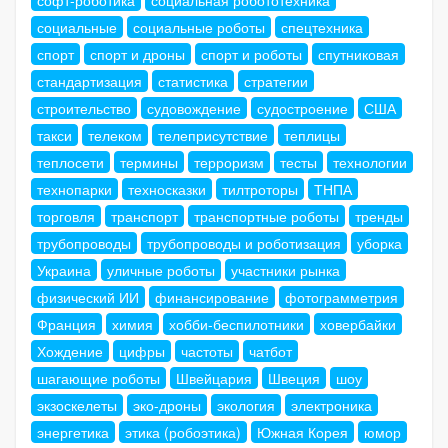
софт-роботика
социальная робототехника
социальные
социальные роботы
спецтехника
спорт
спорт и дроны
спорт и роботы
спутниковая
стандартизация
статистика
стратегии
строительство
судовождение
судостроение
США
такси
телеком
телеприсутствие
теплицы
теплосети
термины
терроризм
тесты
технологии
технопарки
техносказки
тилтроторы
ТНПА
торговля
транспорт
транспортные роботы
тренды
трубопроводы
трубопроводы и роботизация
уборка
Украина
уличные роботы
участники рынка
физический ИИ
финансирование
фотограмметрия
Франция
химия
хобби-беспилотники
ховербайки
Хождение
цифры
частоты
чатбот
шагающие роботы
Швейцария
Швеция
шоу
экзоскелеты
эко-дроны
экология
электроника
энергетика
этика (робоэтика)
Южная Корея
юмор