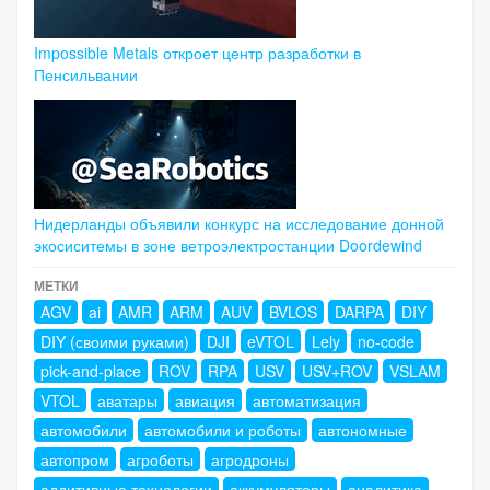
Impossible Metals откроет центр разработки в
Пенсильвании
Нидерланды объявили конкурс на исследование донной
экосиситемы в зоне ветроэлектростанции Doordewind
МЕТКИ
AGV
ai
AMR
ARM
AUV
BVLOS
DARPA
DIY
DIY (своими руками)
DJI
eVTOL
Lely
no-code
pick-and-place
ROV
RPA
USV
USV+ROV
VSLAM
VTOL
аватары
авиация
автоматизация
автомобили
автомобили и роботы
автономные
автопром
агроботы
агродроны
аддитивные технологии
аккумуляторы
аналитика