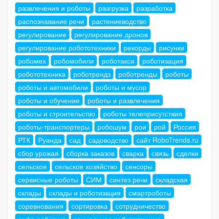
развлечения и роботы
разгрузка
разработка
распознавание речи
растениеводство
регулирование
регулирование дронов
регулирование робототехники
рекорды
рисунки
робомех
робомобили
роботакси
роботизация
робототехника
роботрендз
роботренды
роботы
роботы и автомобили
роботы и мусор
роботы и обучение
роботы и развлечения
роботы и строительство
роботы телеприсутствия
роботы-транспортеры
робошум
рои
рой
Россия
РТК
Руанда
сад
садоводство
сайт RoboTrends.ru
сбор урожая
сборка заказов
сварка
связь
сделки
сельское
сельское хозяйство
сенсоры
сервисные роботы
СИМ
синтез речи
складская
склады
склады и роботизация
смартроботы
соревнования
сортировка
сотрудничество