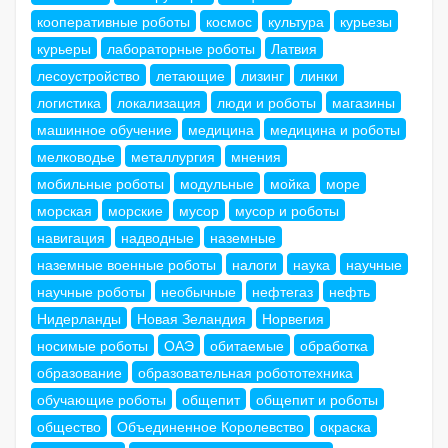
кооперативные роботы
космос
культура
курьезы
курьеры
лабораторные роботы
Латвия
лесоустройство
летающие
лизинг
линки
логистика
локализация
люди и роботы
магазины
машинное обучение
медицина
медицина и роботы
мелководье
металлургия
мнения
мобильные роботы
модульные
мойка
море
морская
морские
мусор
мусор и роботы
навигация
надводные
наземные
наземные военные роботы
налоги
наука
научные
научные роботы
необычные
нефтегаз
нефть
Нидерланды
Новая Зеландия
Норвегия
носимые роботы
ОАЭ
обитаемые
обработка
образование
образовательная робототехника
обучающие роботы
общепит
общепит и роботы
общество
Объединенное Королевство
окраска