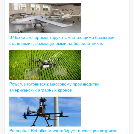
В Чехии экспериментируют с «летающими базовыми
станциями», размещенными на беспилотниках
Powerus готовится к массовому производству
американских аграрных дронов
Perceptual Robotics масштабирует инспекции ветряков