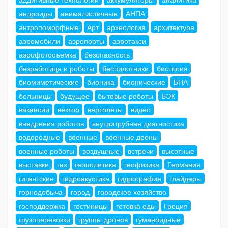
андроиды
анималистичные
АНПА
антропоморфные
Арт
археология
архитектура
аэромобили
аэропорты
аэротакси
аэрофотосъемка
безопасность
безработица и роботы
беспилотники
биология
биомиметические
бионика
бионические
БНА
больницы
будущее
бытовые роботы
БЭК
вакансии
вектор
вертолеты
видео
внедрения роботов
внутритрубная диагностика
водородные
военные
военные дроны
военные роботы
воздушные
встречи
высотные
выставки
газ
геополитика
геофизика
Германия
гигантские
гидроакустика
гидрография
глайдеры
горнодобыча
город
городское хозяйство
господдержка
гостиницы
готовка еды
Греция
грузоперевозки
группы дронов
гуманоидные