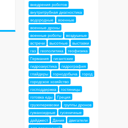
внедрения роботов
внутритрубная диагностика
водородные
военные
военные дроны
военные роботы
воздушные
встречи
высотные
выставки
газ
геополитика
геофизика
Германия
гигантские
гидроакустика
гидрография
глайдеры
горнодобыча
город
городское хозяйство
господдержка
гостиницы
готовка еды
Греция
грузоперевозки
группы дронов
гуманоидные
гусеничные
дайджест
Дания
двигатели
для помещений