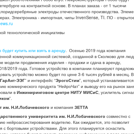
етербурге на контрактной основе. В планах заказа - от 1 тысячи
 хлоридсеребряные электроды отечественного производства. Элем
рах. Электроника - импортная, чипы InvenSense, TI. ПО - открыто
news.ru
ной технологической инициативы
 будет купить или взять в аренду
. Осенью 2019 года компания
енной коммуникационной системой, созданной в Сколково для люд
е модели продвижения изделия - продажи и сдача в аренду,
018/2019 года. Готовое устройство в компании планируют предлож
овать устройство можно будет по цене 3-6 тысяч рублей в месяц. В
ГарАнт-ЭЭГ
” и интерфейс “
ЭрогоСтим
”, который устанавливается
ию коммерческого продукта “НейроЧат” и выводу его на рынок зан
ровали в
Инжиниринговом центре НИТУ МИСиС
, усилитель сигна
иком
”.
 им. Н.И.Лобачевского
и компания
ЗЕТТА
арственного университета им. Н.И.Лобачевского
совместно с
ю нейроассистирования водителю. Как ожидается, это позволит
я с бортовыми устройствами. Для этого планируется оснастить