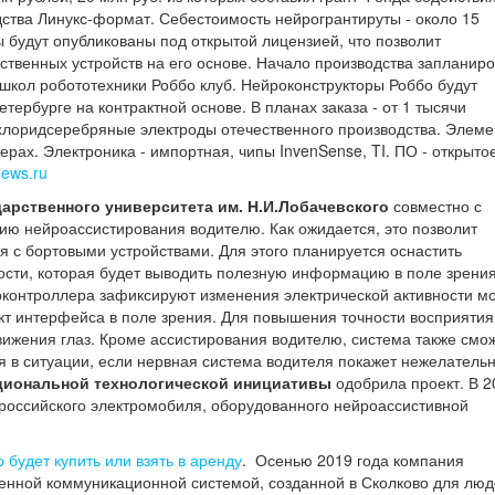
ства Линукс-формат. Себестоимость нейрогрантируты - около 15
 будут опубликованы под открытой лицензией, что позволит
бственных устройств на его основе. Начало производства запланир
 школ робототехники Роббо клуб. Нейроконструкторы Роббо будут
етербурге на контрактной основе. В планах заказа - от 1 тысячи
 хлоридсеребряные электроды отечественного производства. Элем
рах. Электроника - импортная, чипы InvenSense, TI. ПО - открыто
news.ru
арственного университета им. Н.И.Лобачевского
совместно с
ю нейроассистирования водителю. Как ожидается, это позволит
я с бортовыми устройствами. Для этого планируется оснастить
сти, которая будет выводить полезную информацию в поле зрени
оконтроллера зафиксируют изменения электрической активности мо
ект интерфейса в поле зрения. Для повышения точности восприятия
вижения глаз. Кроме ассистирования водителю, система также смо
уя в ситуации, если нервная система водителя покажет нежелатель
ациональной технологической инициативы
одобрила проект. В 2
 российского электромобиля, оборудованного нейроассистивной
 будет купить или взять в аренду
. Осенью 2019 года компания
енной коммуникационной системой, созданной в Сколково для люд