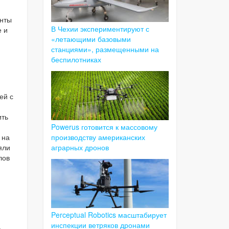
енты
В Чехии экспериментируют с
е и
«летающими базовыми
станциями», размещенными на
беспилотниках
ей с
ить
Powerus готовится к массовому
производству американских
 на
аграрных дронов
яли
лов
Perceptual Robotics масштабирует
инспекции ветряков дронами