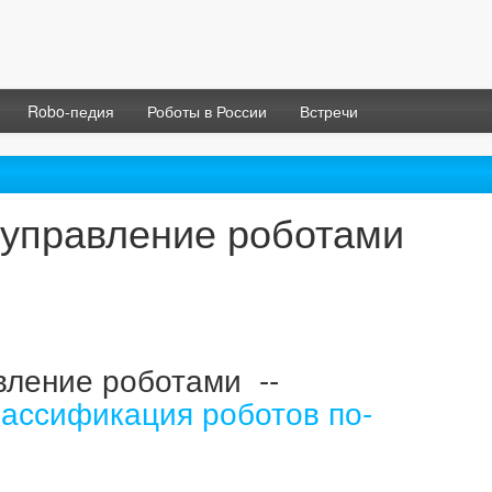
Robo-педия
Роботы в России
Встречи
управление роботами
вление роботами --
ассификация роботов по-