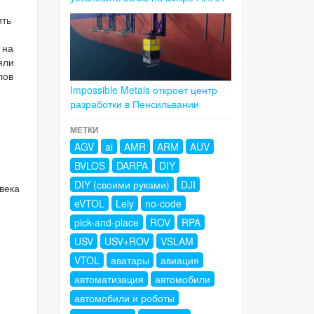
ить
 на
яли
лов
Impossible Metals откроет центр
разработки в Пенсильвании
МЕТКИ
AGV
ai
AMR
ARM
AUV
BVLOS
DARPA
DIY
DIY (своими руками)
DJI
века
eVTOL
Lely
no-code
pick-and-place
ROV
RPA
USV
USV+ROV
VSLAM
VTOL
аватары
авиация
автоматизация
автомобили
автомобили и роботы