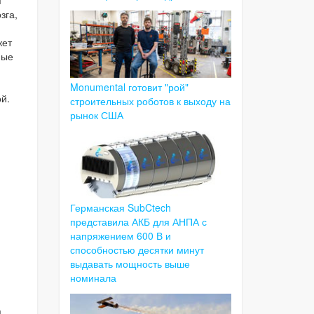
я
зга,
жет
ные
Monumental готовит "рой"
й.
строительных роботов к выходу на
рынок США
Германская SubCtech
представила АКБ для АНПА с
напряжением 600 В и
способностью десятки минут
выдавать мощность выше
номинала
я