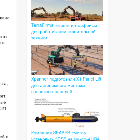
овано
TerraFirma готовит интерфейсы
для роботизации строительной
енты
техники
е и
я
Xpanner подготовили X1 Panel Lift
зга,
для автономного монтажа
солнечных панелей
жет
ные
021
Компания SEABER смогла
ей с
установить 3DSS на микро-АНПА