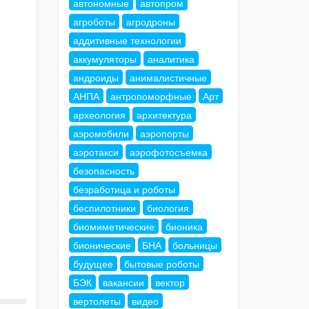
автономные
автопром
агроботы
агродроны
аддитивные технологии
аккумуляторы
аналитика
андроиды
анималистичные
АНПА
антропоморфные
Арт
археология
архитектура
аэромобили
аэропорты
аэротакси
аэрофотосъемка
безопасность
безработица и роботы
беспилотники
биология
биомиметические
бионика
бионические
БНА
больницы
будущее
бытовые роботы
БЭК
вакансии
вектор
вертолеты
видео