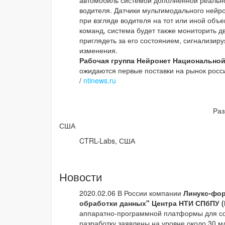
автомобиль системой дополненной реально
водителя. Датчики мультимодального нейр
при взгляде водителя на тот или иной объ
команд, система будет также мониторить д
приглядеть за его состоянием, сигнализир
изменения.
Рабочая группа Нейронет Национально
ожидаются первые поставки на рынок росс
/
ntinews.ru
Раз
США
CTRL-Labs, США
Новости
2020.02.06 В России компании
Линукс-фо
обработки данных" Центра НТИ СПбПУ 
аппаратно-программной платформы для со
разработку заявлены на уровне около 30 мл