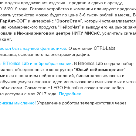
е модели продвижения изделия - продажи и сдача в аренду,
018/2019 года. Готовое устройство в компании планируют предлож
овать устройство можно будет по цене 3-6 тысяч рублей в месяц. В
ГарАнт-ЭЭГ
” и интерфейс “
ЭрогоСтим
”, который устанавливается
ию коммерческого продукта “НейроЧат” и выводу его на рынок зан
ровали в
Инжиниринговом центре НИТУ МИСиС
, усилитель сигна
иком
”.
естал быть научной фантастикой
. О компании CTRL-Labs,
машина, основанного на электромиографии.
о BiTronics Lab и нейрообразовании
. В Bitronics Lab создали набор
иалов, объединенных в конструктор "
Юный нейромоделист
".
миться с понятием нейротехнологий, биосигналов человека и
ь обучающемуся основные идеи использования считываемых с чело
объектами. Совместно с LEGO Education создан также набор-
тал доступен с мая 2017 года.
Подробнее
.
риказы мысленно!
Управление роботом телеприсутствия через