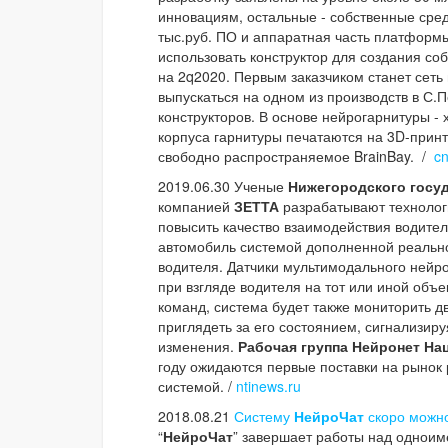
инновациям, остальные - собственные сред
тыс.руб. ПО и аппаратная часть платформы
использовать конструктор для создания со
на 2q2020. Первым заказчиком станет сеть
выпускаться на одном из производств в С.П
конструкторов. В основе нейрогарнитуры -
корпуса гарнитуры печатаются на 3D-принте
свободно распространяемое BrainBay. /
c
2019.06.30 Ученые
Нижегородского госуд
компанией
ЗЕТТА
разрабатывают технологи
повысить качество взаимодействия водител
автомобиль системой дополненной реально
водителя. Датчики мультимодального нейр
при взгляде водителя на тот или иной объ
команд, система будет также мониторить д
приглядеть за его состоянием, сигнализир
изменения.
Рабочая группа Нейронет Н
году ожидаются первые поставки на рынок
системой. /
ntinews.ru
2018.08.21
Систему
НейроЧат
скоро можно
“
НейроЧат
” завершает работы над одноим