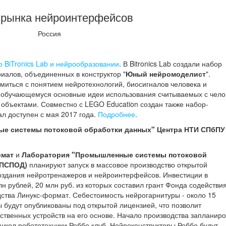
 рынка нейроинтерфейсов
Россия
о BiTronics Lab и нейрообразовании
. В Bitronics Lab создали набор
иалов, объединенных в конструктор "
Юный нейромоделист
".
миться с понятием нейротехнологий, биосигналов человека и
ь обучающемуся основные идеи использования считываемых с чело
объектами. Совместно с LEGO Education создан также набор-
тал доступен с мая 2017 года.
Подробнее
.
е системы потоковой обработки данных" Центра НТИ СПбПУ
рмат
и
Лаборатория "Промышленные системы потоковой
(ПСПОД)
планируют запуск в массовое производство открытой
здания нейротренажеров и нейроинтерфейсов. Инвестиции в
н рублей, 20 млн руб. из которых составил грант Фонда содействи
дства Линукс-формат. Себестоимость нейрогарнитуры - около 15
 будут опубликованы под открытой лицензией, что позволит
бственных устройств на его основе. Начало производства запланир
 школ робототехники Роббо клуб. Нейроконструкторы Роббо будут