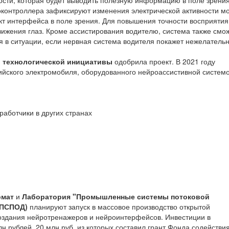
сти, которая будет выводить полезную информацию в поле зрени
оконтроллера зафиксируют изменения электрической активности мо
ект интерфейса в поле зрения. Для повышения точности восприятия
вижения глаз. Кроме ассистирования водителю, система также смо
уя в ситуации, если нервная система водителя покажет нежелатель
й технологической инициативы
одобрила проект. В 2021 году
ийского электромобиля, оборудованного нейроассистивной системо
работчики в других странах
рмат
и
Лаборатория "Промышленные системы потоковой
(ПСПОД)
планируют запуск в массовое производство открытой
здания нейротренажеров и нейроинтерфейсов. Инвестиции в
н рублей, 20 млн руб. из которых составил грант Фонда содействи