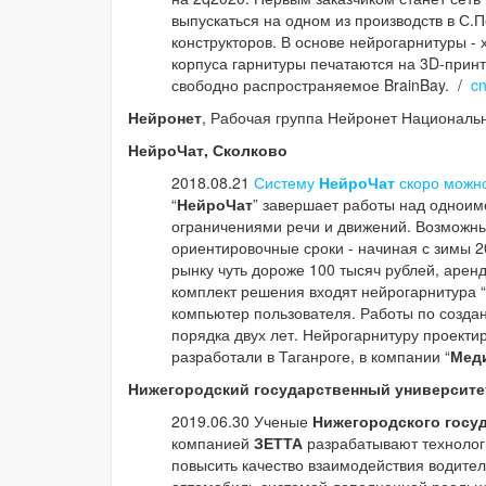
выпускаться на одном из производств в С.П
конструкторов. В основе нейрогарнитуры -
корпуса гарнитуры печатаются на 3D-принте
свободно распространяемое BrainBay. /
c
Нейронет
, Рабочая группа Нейронет Националь
НейроЧат, Сколково
2018.08.21
Систему
НейроЧат
скоро можно
“
НейроЧат
” завершает работы над одноим
ограничениями речи и движений. Возможны
ориентировочные сроки - начиная с зимы 2
рынку чуть дороже 100 тысяч рублей, аренд
комплект решения входят нейрогарнитура “
компьютер пользователя. Работы по создан
порядка двух лет. Нейрогарнитуру проекти
разработали в Таганроге, в компании “
Мед
Нижегородский государственный университет
2019.06.30 Ученые
Нижегородского госуд
компанией
ЗЕТТА
разрабатывают технологи
повысить качество взаимодействия водител