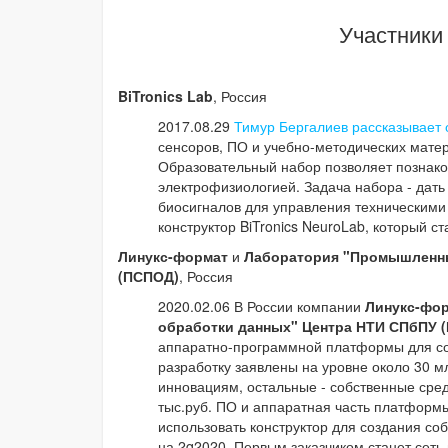
Участники
BiTronics Lab
, Россия
2017.08.29
Тимур Бергалиев рассказывает 
сенсоров, ПО и учебно-методических матер
Образовательный набор позволяет познако
электрофизиологией. Задача набора - дат
биосигналов для управления техническими 
конструктор BiTronics NeuroLab, который с
Линукс-формат
и
Лаборатория "Промышленны
(ПСПОД)
, Россия
2020.02.06 В России компании
Линукс-фо
обработки данных" Центра НТИ СПбПУ 
аппаратно-программной платформы для со
разработку заявлены на уровне около 30 мл
инновациям, остальные - собственные сре
тыс.руб. ПО и аппаратная часть платформы
использовать конструктор для создания со
на 2q2020. Первым заказчиком станет сеть