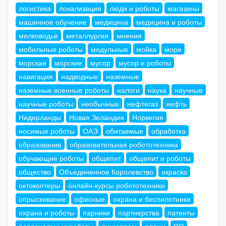
логистика
локализация
люди и роботы
магазины
машинное обучение
медицина
медицина и роботы
мелководье
металлургия
мнения
мобильные роботы
модульные
мойка
море
морская
морские
мусор
мусор и роботы
навигация
надводные
наземные
наземные военные роботы
налоги
наука
научные
научные роботы
необычные
нефтегаз
нефть
Нидерланды
Новая Зеландия
Норвегия
носимые роботы
ОАЭ
обитаемые
обработка
образование
образовательная робототехника
обучающие роботы
общепит
общепит и роботы
общество
Объединенное Королевство
окраска
октокоптеры
онлайн-курсы робототехники
опрыскивание
офисные
охрана и беспилотники
охрана и роботы
парники
партнерства
патенты