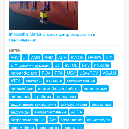
Impossible Metals откроет центр разработки в
Пенсильвании
МЕТКИ
AGV
ai
AMR
ARM
AUV
BVLOS
DARPA
DIY
DIY (своими руками)
DJI
eVTOL
Lely
no-code
pick-and-place
ROV
RPA
USV
USV+ROV
VSLAM
VTOL
аватары
авиация
автоматизация
автомобили
автомобили и роботы
автономные
автопром
агроботы
агродроны
аддитивные технологии
аккумуляторы
аналитика
андроиды
анималистичные
АНПА
антропоморфные
Арт
археология
архитектура
аэромобили
аэропорты
аэротакси