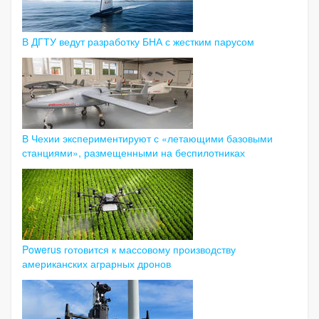
В ДГТУ ведут разработку БНА с жестким парусом
В Чехии экспериментируют с «летающими базовыми
станциями», размещенными на беспилотниках
Powerus готовится к массовому производству
американских аграрных дронов