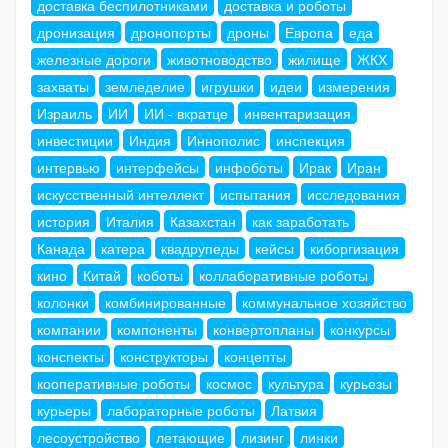
доставка беспилотниками
доставка и роботы
дронизация
дронопорты
дроны
Европа
еда
железные дороги
животноводство
жилище
ЖКХ
захваты
земледелие
игрушки
идеи
измерения
Израиль
ИИ
ИИ - вкратце
инвентаризация
инвестиции
Индия
Иннополис
инспекция
интервью
интерфейсы
инфоботы
Ирак
Иран
искусственный интеллект
испытания
исследования
история
Италия
Казахстан
как заработать
Канада
катера
квадрупеды
кейсы
киборгизация
кино
Китай
коботы
коллаборативные роботы
колонки
комбинированные
коммунальное хозяйство
компании
компоненты
конвертопланы
конкурсы
конспекты
конструкторы
концепты
кооперативные роботы
космос
культура
курьезы
курьеры
лабораторные роботы
Латвия
лесоустройство
летающие
лизинг
линки