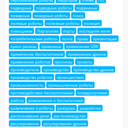
персональные роботы
пищепром
пляжи
ПО
подводные
подводные роботы
подземные
пожарные
пожарные роботы
поиск
полевые роботы
полезные роботы
полиция
помощники
Португалия
порты
последняя миля
потребительские роботы
почта
право
презентации
пресс-релизы
привязные
применение USV
применение беспилотников
применение дронов
применение роботов
прогнозы
проекты
производители
производство
производство дронов
производство роботов
происшествия
промышленность
промышленные роботы
противодействие беспилотникам
псевдоспутники
работа
развлечения и беспилотники
развлечения и роботы
разгрузка
разработка
распознавание речи
растениеводство
регулирование
регулирование дронов