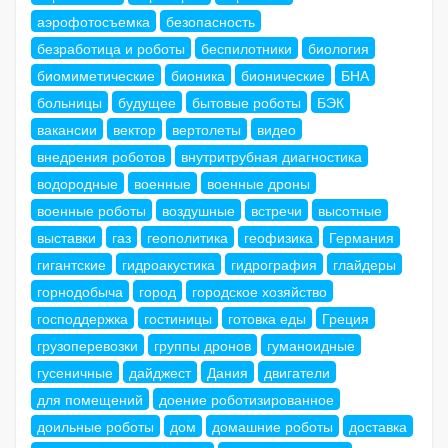
аэрофотосъемка
безопасность
безработица и роботы
беспилотники
биология
биомиметические
бионика
бионические
БНА
больницы
будущее
бытовые роботы
БЭК
вакансии
вектор
вертолеты
видео
внедрения роботов
внутритрубная диагностика
водородные
военные
военные дроны
военные роботы
воздушные
встречи
высотные
выставки
газ
геополитика
геофизика
Германия
гигантские
гидроакустика
гидрография
глайдеры
горнодобыча
город
городское хозяйство
господдержка
гостиницы
готовка еды
Греция
грузоперевозки
группы дронов
гуманоидные
гусеничные
дайджест
Дания
двигатели
для помещений
доение роботизированное
доильные роботы
дом
домашние роботы
доставка