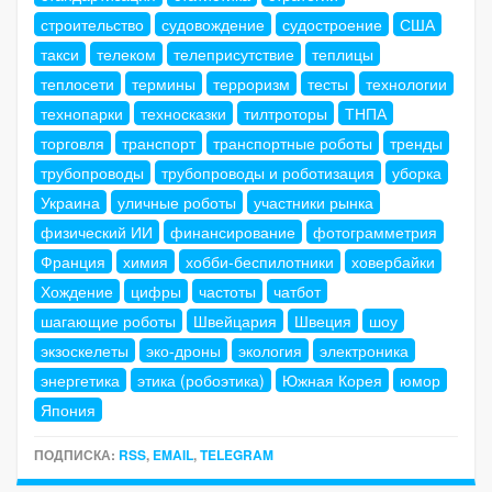
строительство
судовождение
судостроение
США
такси
телеком
телеприсутствие
теплицы
теплосети
термины
терроризм
тесты
технологии
технопарки
техносказки
тилтроторы
ТНПА
торговля
транспорт
транспортные роботы
тренды
трубопроводы
трубопроводы и роботизация
уборка
Украина
уличные роботы
участники рынка
физический ИИ
финансирование
фотограмметрия
Франция
химия
хобби-беспилотники
ховербайки
Хождение
цифры
частоты
чатбот
шагающие роботы
Швейцария
Швеция
шоу
экзоскелеты
эко-дроны
экология
электроника
энергетика
этика (робоэтика)
Южная Корея
юмор
Япония
ПОДПИСКА:
RSS
,
EMAIL
,
TELEGRAM