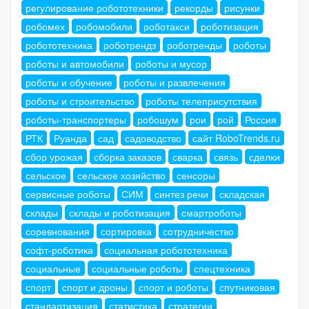
регулирование робототехники
рекорды
рисунки
робомех
робомобили
роботакси
роботизация
робототехника
роботрендз
роботренды
роботы
роботы и автомобили
роботы и мусор
роботы и обучение
роботы и развлечения
роботы и строительство
роботы телеприсутствия
роботы-транспортеры
робошум
рои
рой
Россия
РТК
Руанда
сад
садоводство
сайт RoboTrends.ru
сбор урожая
сборка заказов
сварка
связь
сделки
сельское
сельское хозяйство
сенсоры
сервисные роботы
СИМ
синтез речи
складская
склады
склады и роботизация
смартроботы
соревнования
сортировка
сотрудничество
софт-роботика
социальная робототехника
социальные
социальные роботы
спецтехника
спорт
спорт и дроны
спорт и роботы
спутниковая
стандартизация
статистика
стратегии