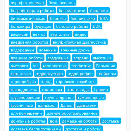
аэрофотосъемка
безопасность
безработица и роботы
беспилотники
биология
биомиметические
бионика
бионические
БНА
больницы
будущее
бытовые роботы
БЭК
вакансии
вектор
вертолеты
видео
внедрения роботов
внутритрубная диагностика
водородные
военные
военные дроны
военные роботы
воздушные
встречи
высотные
выставки
газ
геополитика
геофизика
Германия
гигантские
гидроакустика
гидрография
глайдеры
горнодобыча
город
городское хозяйство
господдержка
гостиницы
готовка еды
Греция
грузоперевозки
группы дронов
гуманоидные
гусеничные
дайджест
Дания
двигатели
для помещений
доение роботизированное
доильные роботы
дом
домашние роботы
доставка
доставка беспилотниками
доставка и роботы