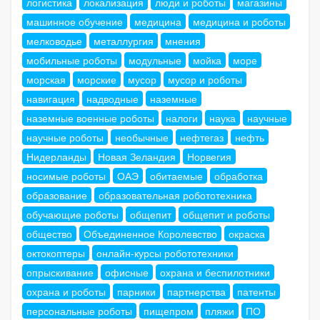
логистика
локализация
люди и роботы
магазины
машинное обучение
медицина
медицина и роботы
мелководье
металлургия
мнения
мобильные роботы
модульные
мойка
море
морская
морские
мусор
мусор и роботы
навигация
надводные
наземные
наземные военные роботы
налоги
наука
научные
научные роботы
необычные
нефтегаз
нефть
Нидерланды
Новая Зеландия
Норвегия
носимые роботы
ОАЭ
обитаемые
обработка
образование
образовательная робототехника
обучающие роботы
общепит
общепит и роботы
общество
Объединенное Королевство
окраска
октокоптеры
онлайн-курсы робототехники
опрыскивание
офисные
охрана и беспилотники
охрана и роботы
парники
партнерства
патенты
персональные роботы
пищепром
пляжи
ПО