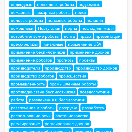
подводные
подводные роботы
подземные
пожарные
пожарные роботы
поиск
полевые роботы
полезные роботы
полиция
помощники
Португалия
порты
последняя миля
потребительские роботы
почта
право
презентации
пресс-релизы
привязные
применение USV
применение беспилотников
применение дронов
применение роботов
прогнозы
проекты
производители
производство
производство дронов
производство роботов
происшествия
промышленность
промышленные роботы
противодействие беспилотникам
псевдоспутники
работа
развлечения и беспилотники
развлечения и роботы
разгрузка
разработка
распознавание речи
растениеводство
регулирование
регулирование дронов
регулирование робототехники
рекорды
рисунки