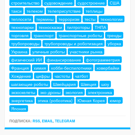
строительство
судовождение
судостроение
США
такси
телеком
телеприсутствие
теплицы
теплосети
термины
терроризм
тесты
технологии
технопарки
техносказки
тилтроторы
ТНПА
торговля
транспорт
транспортные роботы
тренды
трубопроводы
трубопроводы и роботизация
уборка
Украина
уличные роботы
участники рынка
физический ИИ
финансирование
фотограмметрия
Франция
химия
хобби-беспилотники
ховербайки
Хождение
цифры
частоты
чатбот
шагающие роботы
Швейцария
Швеция
шоу
экзоскелеты
эко-дроны
экология
электроника
энергетика
этика (робоэтика)
Южная Корея
юмор
Япония
ПОДПИСКА:
RSS
,
EMAIL
,
TELEGRAM