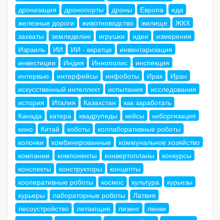
дронизация
дронопорты
дроны
Европа
еда
железные дороги
животноводство
жилище
ЖКХ
захваты
земледелие
игрушки
идеи
измерения
Израиль
ИИ
ИИ - вкратце
инвентаризация
инвестиции
Индия
Иннополис
инспекция
интервью
интерфейсы
инфоботы
Ирак
Иран
искусственный интеллект
испытания
исследования
история
Италия
Казахстан
как заработать
Канада
катера
квадрупеды
кейсы
киборгизация
кино
Китай
коботы
коллаборативные роботы
колонки
комбинированные
коммунальное хозяйство
компании
компоненты
конвертопланы
конкурсы
конспекты
конструкторы
концепты
кооперативные роботы
космос
культура
курьезы
курьеры
лабораторные роботы
Латвия
лесоустройство
летающие
лизинг
линки