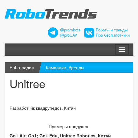
@prorobots
Роботы и тренды
@proUAV
Про беспилотники
Меню
Robo-педия
Компании, бренды
Unitree
Разработчик квадрупедов, Китай
Примеры продуктов
Go1 Air; Go1; Go1 Edu, Unitree Robotics, Китай