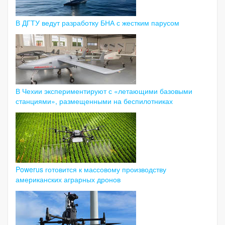
В ДГТУ ведут разработку БНА с жестким парусом
В Чехии экспериментируют с «летающими базовыми
станциями», размещенными на беспилотниках
Powerus готовится к массовому производству
американских аграрных дронов