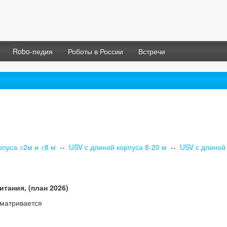
Robo-педия
Роботы в России
Встречи
рпуса >2м и <8 м
--
USV с длиной корпуса 8-20 м
--
USV с длиной
итания, (план 2026)
сматривается