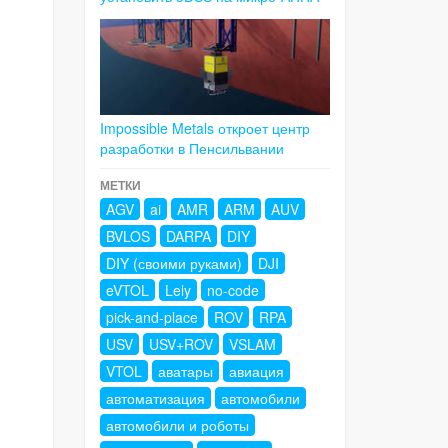
Impossible Metals откроет центр
разработки в Пенсильвании
МЕТКИ
AGV
ai
AMR
ARM
AUV
BVLOS
DARPA
DIY
DIY (своими руками)
DJI
eVTOL
Lely
no-code
pick-and-place
ROV
RPA
USV
USV+ROV
VSLAM
VTOL
аватары
авиация
автоматизация
автомобили
автомобили и роботы