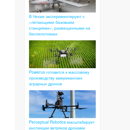
В Чехии экспериментируют с
«летающими базовыми
станциями», размещенными на
беспилотниках
Powerus готовится к массовому
производству американских
аграрных дронов
Perceptual Robotics масштабирует
инспекции ветряков дронами