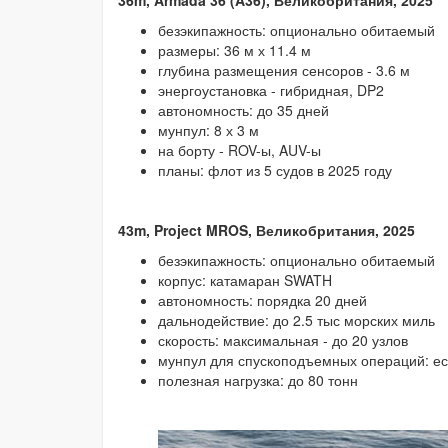
36m, Armada 36 (A36), Великобритания, 2025
безэкипажность: опционально обитаемый
размеры: 36 м х 11.4 м
глубина размещения сенсоров - 3.6 м
энергоустановка - гибридная, DP2
автономность: до 35 дней
мунпул: 8 х 3 м
на борту - ROV-ы, AUV-ы
планы: флот из 5 судов в 2025 году
43m, Project MROS, Великобритания, 2025
безэкипажность: опционально обитаемый
корпус: катамаран SWATH
автономность: порядка 20 дней
дальнодействие: до 2.5 тыс морских миль
скорость: максимальная - до 20 узлов
мунпул для спускоподъемных операций: ест
полезная нагрузка: до 80 тонн