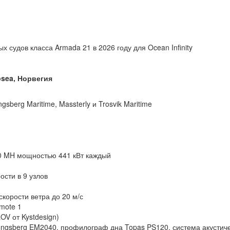
 судов класса Armada 21 в 2026 году для Ocean Infinity
bsea, Норвегия
berg Maritime, Massterly и Trosvik Maritime
600 MH мощностью 441 кВт каждый
ости в 9 узлов
корости ветра до 20 м/с
emote 1
V от Kystdesign)
ongsberg EM2040, профилограф дна Topas PS120, система акустич