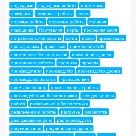
подводные
подводные роботы
подземные
пожарные
пожарные роботы
поиск
полевые роботы
полезные роботы
полиция
помощники
Португалия
порты
последняя миля
потребительские роботы
почта
право
презентации
пресс-релизы
привязные
применение USV
применение беспилотников
применение дронов
применение роботов
прогнозы
проекты
производители
производство
производство дронов
производство роботов
происшествия
промышленность
промышленные роботы
противодействие беспилотникам
псевдоспутники
работа
развлечения и беспилотники
развлечения и роботы
разгрузка
разработка
распознавание речи
растениеводство
регулирование
регулирование дронов