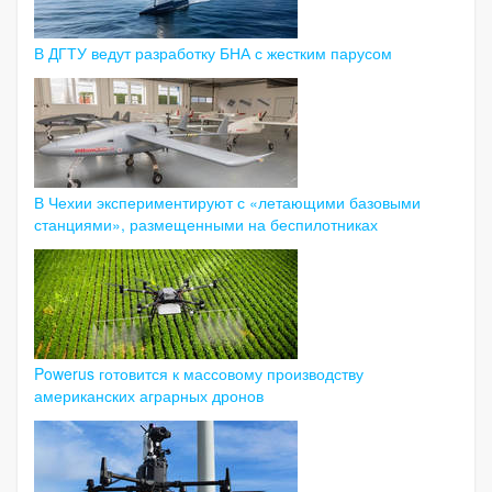
В ДГТУ ведут разработку БНА с жестким парусом
В Чехии экспериментируют с «летающими базовыми
станциями», размещенными на беспилотниках
Powerus готовится к массовому производству
американских аграрных дронов