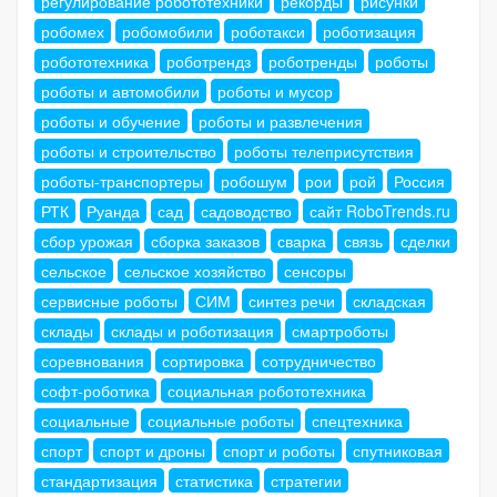
регулирование робототехники
рекорды
рисунки
робомех
робомобили
роботакси
роботизация
робототехника
роботрендз
роботренды
роботы
роботы и автомобили
роботы и мусор
роботы и обучение
роботы и развлечения
роботы и строительство
роботы телеприсутствия
роботы-транспортеры
робошум
рои
рой
Россия
РТК
Руанда
сад
садоводство
сайт RoboTrends.ru
сбор урожая
сборка заказов
сварка
связь
сделки
сельское
сельское хозяйство
сенсоры
сервисные роботы
СИМ
синтез речи
складская
склады
склады и роботизация
смартроботы
соревнования
сортировка
сотрудничество
софт-роботика
социальная робототехника
социальные
социальные роботы
спецтехника
спорт
спорт и дроны
спорт и роботы
спутниковая
стандартизация
статистика
стратегии