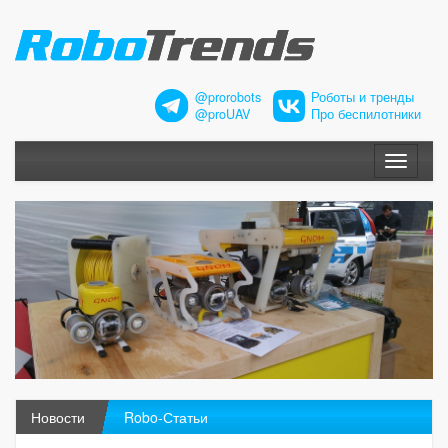
@prorobots
Роботы и тренды
@proUAV
Про беспилотники
Меню
Новости
Robo-Статьи