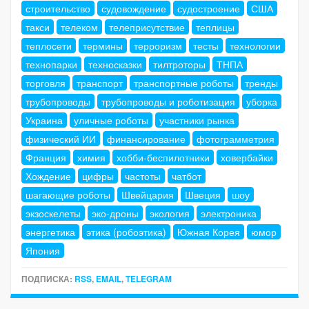
строительство
судовождение
судостроение
США
такси
телеком
телеприсутствие
теплицы
теплосети
термины
терроризм
тесты
технологии
технопарки
техносказки
тилтроторы
ТНПА
торговля
транспорт
транспортные роботы
тренды
трубопроводы
трубопроводы и роботизация
уборка
Украина
уличные роботы
участники рынка
физический ИИ
финансирование
фотограмметрия
Франция
химия
хобби-беспилотники
ховербайки
Хождение
цифры
частоты
чатбот
шагающие роботы
Швейцария
Швеция
шоу
экзоскелеты
эко-дроны
экология
электроника
энергетика
этика (робоэтика)
Южная Корея
юмор
Япония
ПОДПИСКА:
RSS
,
EMAIL
,
TELEGRAM