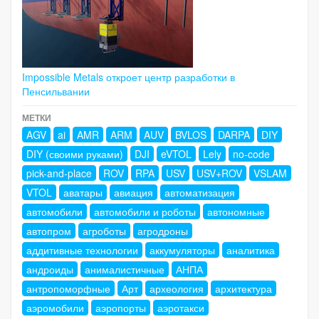
Impossible Metals откроет центр разработки в
Пенсильвании
МЕТКИ
AGV
ai
AMR
ARM
AUV
BVLOS
DARPA
DIY
DIY (своими руками)
DJI
eVTOL
Lely
no-code
pick-and-place
ROV
RPA
USV
USV+ROV
VSLAM
VTOL
аватары
авиация
автоматизация
автомобили
автомобили и роботы
автономные
автопром
агроботы
агродроны
аддитивные технологии
аккумуляторы
аналитика
андроиды
анималистичные
АНПА
антропоморфные
Арт
археология
архитектура
аэромобили
аэропорты
аэротакси