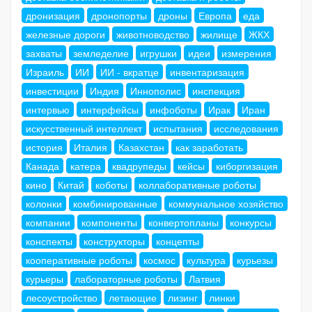
дронизация
дронопорты
дроны
Европа
еда
железные дороги
животноводство
жилище
ЖКХ
захваты
земледелие
игрушки
идеи
измерения
Израиль
ИИ
ИИ - вкратце
инвентаризация
инвестиции
Индия
Иннополис
инспекция
интервью
интерфейсы
инфоботы
Ирак
Иран
искусственный интеллект
испытания
исследования
история
Италия
Казахстан
как заработать
Канада
катера
квадрупеды
кейсы
киборгизация
кино
Китай
коботы
коллаборативные роботы
колонки
комбинированные
коммунальное хозяйство
компании
компоненты
конвертопланы
конкурсы
конспекты
конструкторы
концепты
кооперативные роботы
космос
культура
курьезы
курьеры
лабораторные роботы
Латвия
лесоустройство
летающие
лизинг
линки