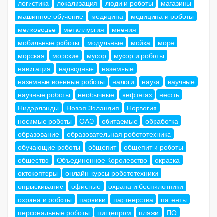
логистика
локализация
люди и роботы
магазины
машинное обучение
медицина
медицина и роботы
мелководье
металлургия
мнения
мобильные роботы
модульные
мойка
море
морская
морские
мусор
мусор и роботы
навигация
надводные
наземные
наземные военные роботы
налоги
наука
научные
научные роботы
необычные
нефтегаз
нефть
Нидерланды
Новая Зеландия
Норвегия
носимые роботы
ОАЭ
обитаемые
обработка
образование
образовательная робототехника
обучающие роботы
общепит
общепит и роботы
общество
Объединенное Королевство
окраска
октокоптеры
онлайн-курсы робототехники
опрыскивание
офисные
охрана и беспилотники
охрана и роботы
парники
партнерства
патенты
персональные роботы
пищепром
пляжи
ПО