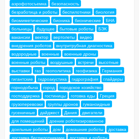
аэрофотосъемка
безопасность
безработица и роботы
беспилотники
биология
биомиметические
бионика
бионические
БНА
больницы
будущее
бытовые роботы
БЭК
вакансии
вектор
вертолеты
видео
внедрения роботов
внутритрубная диагностика
водородные
военные
военные дроны
военные роботы
воздушные
встречи
высотные
выставки
газ
геополитика
геофизика
Германия
гигантские
гидроакустика
гидрография
глайдеры
горнодобыча
город
городское хозяйство
господдержка
гостиницы
готовка еды
Греция
грузоперевозки
группы дронов
гуманоидные
гусеничные
дайджест
Дания
двигатели
для помещений
доение роботизированное
доильные роботы
дом
домашние роботы
доставка
доставка беспилотниками
доставка и роботы