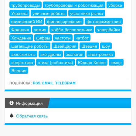
трубопроводы
трубопроводы и роботизация
уборка
Украина
уличные роботы
участники рынка
физический ИИ
финансирование
фотограмметрия
Франция
химия
хобби-беспилотники
ховербайки
Хождение
цифры
частоты
чатбот
шагающие роботы
Швейцария
Швеция
шоу
экзоскелеты
эко-дроны
экология
электроника
энергетика
этика (робоэтика)
Южная Корея
юмор
Япония
ПОДПИСКА:
RSS
,
EMAIL
,
TELEGRAM
Информация
Обратная связь