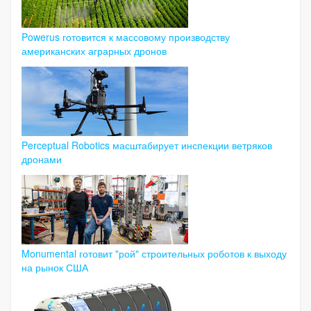
Powerus готовится к массовому производству
американских аграрных дронов
Perceptual Robotics масштабирует инспекции ветряков
дронами
Monumental готовит "рой" строительных роботов к выходу
на рынок США