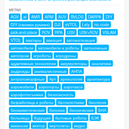
МЕТКИ
AGV
ai
AMR
ARM
AUV
BVLOS
DARPA
DIY
DIY (своими руками)
DJI
eVTOL
Lely
no-code
pick-and-place
ROV
RPA
USV
USV+ROV
VSLAM
VTOL
аватары
авиация
автоматизация
автомобили
автомобили и роботы
автономные
автопром
агроботы
агродроны
аддитивные технологии
аккумуляторы
аналитика
андроиды
анималистичные
АНПА
антропоморфные
Арт
археология
архитектура
аэромобили
аэропорты
аэротакси
аэрофотосъемка
безопасность
безработица и роботы
беспилотники
биология
биомиметические
бионика
бионические
БНА
больницы
будущее
бытовые роботы
БЭК
вакансии
вектор
вертолеты
видео