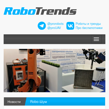
@prorobots
Роботы и тренды
@proUAV
Про беспилотники
Меню
Новости
Robo-Шум