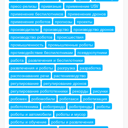
пресс-релизы
привязные
применение USV
применение беспилотников
применение дронов
применение роботов
прогнозы
проекты
производители
производство
производство дронов
производство роботов
происшествия
промышленность
промышленные роботы
противодействие беспилотникам
псевдоспутники
работа
развлечения и беспилотники
развлечения и роботы
разгрузка
разработка
распознавание речи
растениеводство
регулирование
регулирование дронов
регулирование робототехники
рекорды
рисунки
робомех
робомобили
роботакси
роботизация
робототехника
роботрендз
роботренды
роботы
роботы и автомобили
роботы и мусор
роботы и обучение
роботы и развлечения