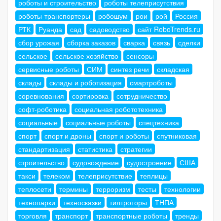
роботы и строительство
роботы телеприсутствия
роботы-транспортеры
робошум
рои
рой
Россия
РТК
Руанда
сад
садоводство
сайт RoboTrends.ru
сбор урожая
сборка заказов
сварка
связь
сделки
сельское
сельское хозяйство
сенсоры
сервисные роботы
СИМ
синтез речи
складская
склады
склады и роботизация
смартроботы
соревнования
сортировка
сотрудничество
софт-роботика
социальная робототехника
социальные
социальные роботы
спецтехника
спорт
спорт и дроны
спорт и роботы
спутниковая
стандартизация
статистика
стратегии
строительство
судовождение
судостроение
США
такси
телеком
телеприсутствие
теплицы
теплосети
термины
терроризм
тесты
технологии
технопарки
техносказки
тилтроторы
ТНПА
торговля
транспорт
транспортные роботы
тренды