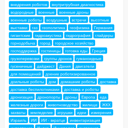
внедрения роботов
внутритрубная диагностика
водородные
военные
военные дроны
военные роботы
воздушные
встречи
высотные
выставки
газ
геополитика
геофизика
Германия
гигантские
гидроакустика
гидрография
глайдеры
горнодобыча
город
городское хозяйство
господдержка
гостиницы
готовка еды
Греция
грузоперевозки
группы дронов
гуманоидные
гусеничные
дайджест
Дания
двигатели
для помещений
доение роботизированное
доильные роботы
дом
домашние роботы
доставка
доставка беспилотниками
доставка и роботы
дронизация
дронопорты
дроны
Европа
еда
железные дороги
животноводство
жилище
ЖКХ
захваты
земледелие
игрушки
идеи
измерения
Израиль
ИИ
ИИ - вкратце
инвентаризация
инвестиции
Индия
Иннополис
инспекция