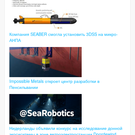
Компания SEABER смогла установить 3DSS на микро-
АНПА
Impossible Metals откроет центр разработки в
Пенсильвании
Нидерланды объявили конкурс на исследование донной
экосиситемы в зоне ветроэлектростанции Doordewind