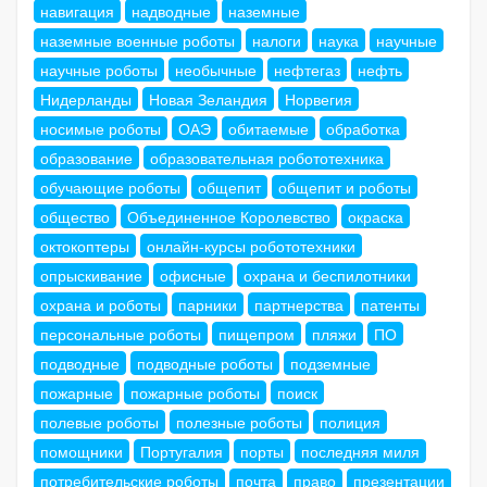
навигация
надводные
наземные
наземные военные роботы
налоги
наука
научные
научные роботы
необычные
нефтегаз
нефть
Нидерланды
Новая Зеландия
Норвегия
носимые роботы
ОАЭ
обитаемые
обработка
образование
образовательная робототехника
обучающие роботы
общепит
общепит и роботы
общество
Объединенное Королевство
окраска
октокоптеры
онлайн-курсы робототехники
опрыскивание
офисные
охрана и беспилотники
охрана и роботы
парники
партнерства
патенты
персональные роботы
пищепром
пляжи
ПО
подводные
подводные роботы
подземные
пожарные
пожарные роботы
поиск
полевые роботы
полезные роботы
полиция
помощники
Португалия
порты
последняя миля
потребительские роботы
почта
право
презентации