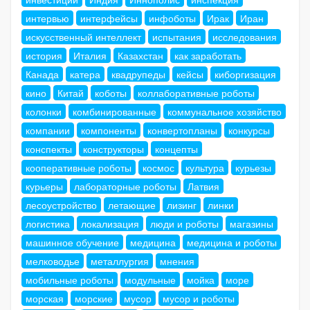
интервью
интерфейсы
инфоботы
Ирак
Иран
искусственный интеллект
испытания
исследования
история
Италия
Казахстан
как заработать
Канада
катера
квадрупеды
кейсы
киборгизация
кино
Китай
коботы
коллаборативные роботы
колонки
комбинированные
коммунальное хозяйство
компании
компоненты
конвертопланы
конкурсы
конспекты
конструкторы
концепты
кооперативные роботы
космос
культура
курьезы
курьеры
лабораторные роботы
Латвия
лесоустройство
летающие
лизинг
линки
логистика
локализация
люди и роботы
магазины
машинное обучение
медицина
медицина и роботы
мелководье
металлургия
мнения
мобильные роботы
модульные
мойка
море
морская
морские
мусор
мусор и роботы