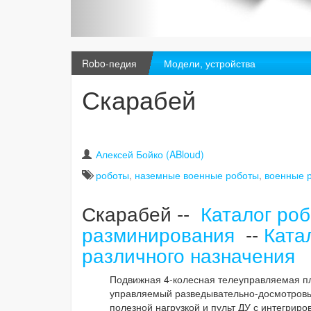
Robo-педия
Модели, устройства
Скарабей
Алексей Бойко (ABloud)
роботы
,
наземные военные роботы
,
военные 
Скарабей --
Каталог роб
разминирования
--
Ката
различного назначения
Подвижная 4-колесная телеуправляемая пл
управляемый разведывательно-досмотров
полезной нагрузкой и пульт ДУ с интегрир