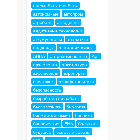
автомобили и роботы
автономные
автопром
агроботы
агродроны
аддитивные технологии
аккумуляторы
аналитика
андроиды
анималистичные
АНПА
антропоморфные
Арт
археология
архитектура
аэромобили
аэропорты
аэротакси
аэрофотосъемка
безопасность
безработица и роботы
беспилотники
биология
биомиметические
бионика
бионические
БНА
больницы
будущее
бытовые роботы