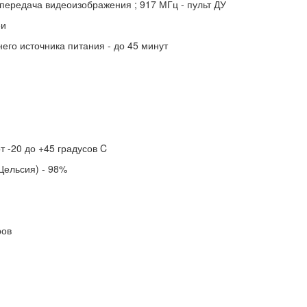
 передача видеоизображения ; 917 МГц - пульт ДУ
еи
го источника питания - до 45 минут
т -20 до +45 градусов C
Цельсия) - 98%
ров