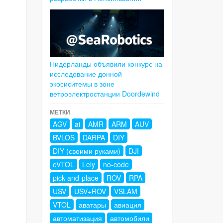
Нидерланды объявили конкурс на
исследование донной
экосиситемы в зоне
ветроэлектростанции Doordewind
МЕТКИ
AGV
ai
AMR
ARM
AUV
BVLOS
DARPA
DIY
DIY (своими руками)
DJI
eVTOL
Lely
no-code
pick-and-place
ROV
RPA
USV
USV+ROV
VSLAM
VTOL
аватары
авиация
автоматизация
автомобили