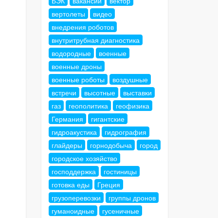
БЭК
вакансии
вектор
вертолеты
видео
внедрения роботов
внутритрубная диагностика
водородные
военные
военные дроны
военные роботы
воздушные
встречи
высотные
выставки
газ
геополитика
геофизика
Германия
гигантские
гидроакустика
гидрография
глайдеры
горнодобыча
город
городское хозяйство
господдержка
гостиницы
готовка еды
Греция
грузоперевозки
группы дронов
гуманоидные
гусеничные