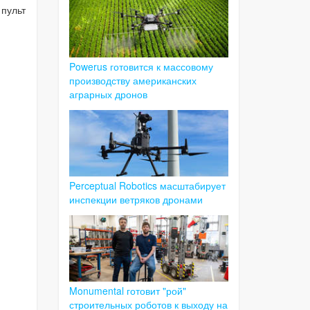
 пульт
Powerus готовится к массовому
производству американских
аграрных дронов
Perceptual Robotics масштабирует
инспекции ветряков дронами
Monumental готовит "рой"
строительных роботов к выходу на