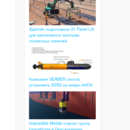
Xpanner подготовили X1 Panel Lift
для автономного монтажа
солнечных панелей
Компания SEABER смогла
установить 3DSS на микро-АНПА
Impossible Metals откроет центр
разработки в Пенсильвании