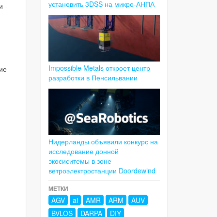
установить 3DSS на микро-АНПА
и -
Impossible Metals откроет центр
ие
разработки в Пенсильвании
Нидерланды объявили конкурс на
исследование донной
экосиситемы в зоне
ветроэлектростанции Doordewind
МЕТКИ
AGV
ai
AMR
ARM
AUV
BVLOS
DARPA
DIY