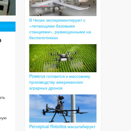
В Чехии экспериментируют с
«летающими базовыми
станциями», размещенными на
?
беспилотниках
Powerus готовится к массовому
производству американских
аграрных дронов
ать
рную
Perceptual Robotics масштабирует