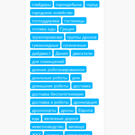
глайдеры
горнодобыча
город
городское хозяйство
господдержка
гостиницы
готовка еды
Греция
грузоперевозки
группы дронов
гуманоидные
гусеничные
дайджест
Дания
двигатели
для помещений
доение роботизированное
доильные роботы
дом
домашние роботы
доставка
доставка беспилотниками
доставка и роботы
дронизация
дронопорты
дроны
Европа
еда
железные дороги
животноводство
жилище
ЖКХ
захваты
земледелие