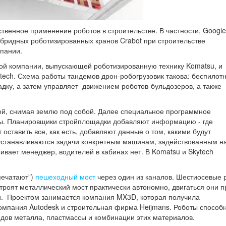
ственное применение роботов в строительстве. В частности, Google
ибридных роботизированных кранов Crabot при строительстве
мпании.
ой компании, выпускающей роботизированную технику Komatsu, и
tech. Схема работы тандемов дрон-робогрузовик такова: беспилот
дку, а затем управляет движением роботов-бульдозеров, а также
ой, снимая землю под собой. Далее специальное программное
ты. Планировщики стройплощадки добавляют информацию - где
 оставить все, как есть, добавляют данные о том, какими будут
устанавливаются задачи конкретным машинам, задействованным н
вает менеджер, водителей в кабинах нет. В Komatsu и Skytech
печатают”)
пешеходный мост
через один из каналов. Шестиосевые 
троят металлический мост практически автономно, двигаться они п
ии. Проектом занимается компания MX3D, которая получила
омпания Autodesk и строительная фирма Heijmans. Роботы способ
идов металла, пластмассы и комбинации этих материалов.