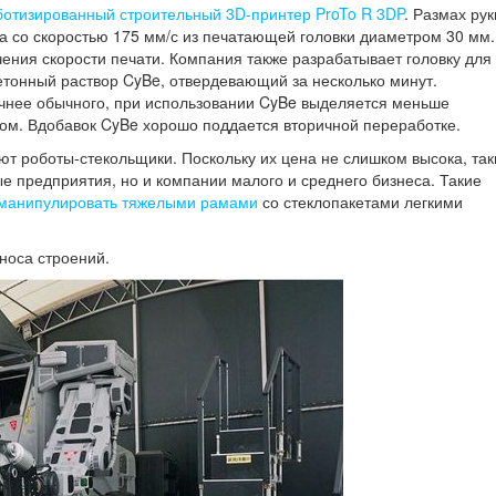
ботизированный строительный 3D-принтер ProTo R 3DP
. Размах рук
та со скоростью 175 мм/с из печатающей головки диаметром 30 мм.
чения скорости печати. Компания также разрабатывает головку для
етонный раствор CyBe, отвердевающий за несколько минут.
чнее обычного, при использовании CyBe выделяется меньше
ном. Вдобавок CyBe хорошо поддается вторичной переработке.
ют роботы-стекольщики. Поскольку их цена не слишком высока, так
е предприятия, но и компании малого и среднего бизнеса. Такие
манипулировать тяжелыми рамами
со стеклопакетами легкими
носа строений.