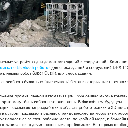
ляемые устройства для демонтажа зданий и сооружений. Компани
емых по Bluetooth роботов
для сноса зданий и сооружений DRX 14
вляемый робот Super Guzilla для сноса зданий.
 способного буквально “высасывать” бетон из старых плит, оставля
должение промышленной автоматизации. Уже сейчас многие компа
оторые могут быть собраны за один день. В ближайшем будущем
ции - сказываются разработки в области робототехники и 3D-печат
 на стройплощадках в разных странах множества мобильных робот
ует опасаться за свои рабочие места, по крайней мере, в ближайш
ин сталкиваются с двумя основными проблемами. Во-первых необх