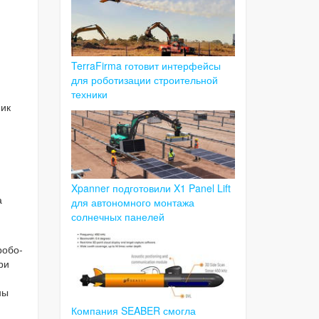
TerraFirma готовит интерфейсы
для роботизации строительной
техники
ник
Xpanner подготовили X1 Panel Lift
а
для автономного монтажа
солнечных панелей
робо-
ри
ны
Компания SEABER смогла