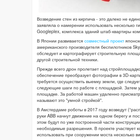
Возведение стен из кирпича - это далеко не един
заявляла о намерении использовать несколько г
Googleplex, комплекса зданий штаб-квартиры ко
В Японии развивается
совместный проект
японск
американского производителя беспилотников Sky
обследует и картографирует строительную площа
другой строительной техники.
Прежде всего дрон пролетает над стройплощадк
обеспечение преобразует фотографии в 3D-кар
требуется осуществить выемку земли, где следует
следующие шаги по работе с площадкой. Затем 
площадке. За работой машин удаленно присматри
называют это "умной стройкой".
В Амстердаме роботы в 2017 году возведут (“рас
руки ABB начнут движение на одном берегу и пос
этом будут по уже построенной части конструкц
необходимые разрешения. В проекте участвует к
использовать при сооружении моста несколько в