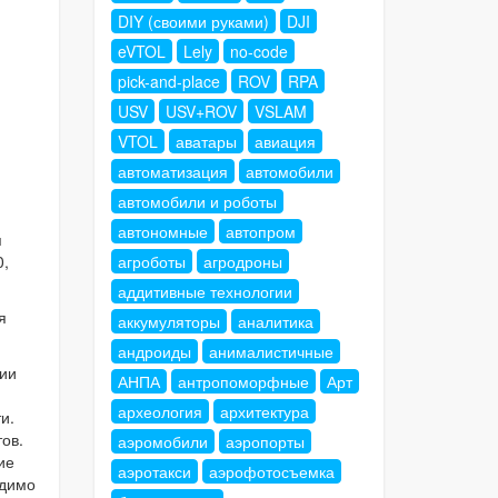
DIY (своими руками)
DJI
eVTOL
Lely
no-code
pick-and-place
ROV
RPA
USV
USV+ROV
VSLAM
VTOL
аватары
авиация
автоматизация
автомобили
автомобили и роботы
автономные
автопром
я
агроботы
агродроны
0,
аддитивные технологии
я
аккумуляторы
аналитика
андроиды
анималистичные
нии
АНПА
антропоморфные
Арт
археология
архитектура
и.
ов.
аэромобили
аэропорты
ие
аэротакси
аэрофотосъемка
одимо