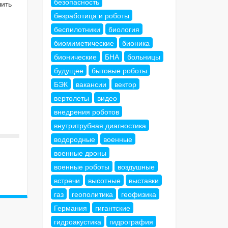
безопасность
чить
безработица и роботы
беспилотники
биология
биомиметические
бионика
бионические
БНА
больницы
будущее
бытовые роботы
БЭК
вакансии
вектор
вертолеты
видео
внедрения роботов
внутритрубная диагностика
водородные
военные
военные дроны
военные роботы
воздушные
встречи
высотные
выставки
газ
геополитика
геофизика
Германия
гигантские
гидроакустика
гидрография