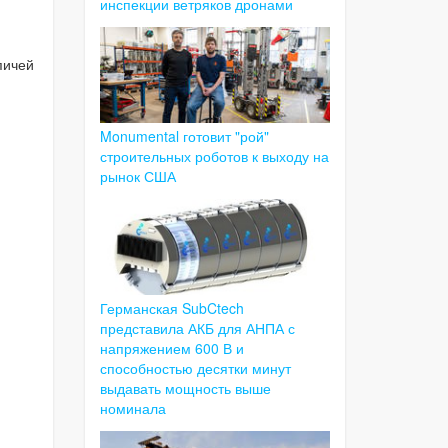
инспекции ветряков дронами
пичей
Monumental готовит "рой"
строительных роботов к выходу на
рынок США
Германская SubCtech
представила АКБ для АНПА с
напряжением 600 В и
способностью десятки минут
выдавать мощность выше
номинала