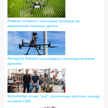
Powerus готовится к массовому производству
американских аграрных дронов
Perceptual Robotics масштабирует инспекции ветряков
дронами
Monumental готовит "рой" строительных роботов к выходу
на рынок США