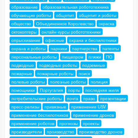
образование
образовательная робототехника
обучающие роботы
общепит
общепит и роботы
общество
Объединенное Королевство
окраска
октокоптеры
онлайн-курсы робототехники
опрыскивание
офисные
охрана и беспилотники
охрана и роботы
парники
партнерства
патенты
персональные роботы
пищепром
пляжи
ПО
подводные
подводные роботы
подземные
пожарные
пожарные роботы
поиск
полевые роботы
полезные роботы
полиция
помощники
Португалия
порты
последняя миля
потребительские роботы
почта
право
презентации
пресс-релизы
привязные
применение USV
применение беспилотников
применение дронов
применение роботов
прогнозы
проекты
производители
производство
производство дронов