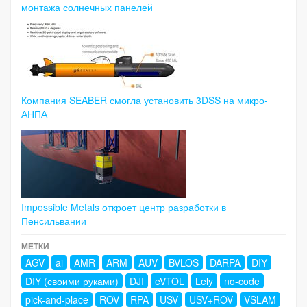
монтажа солнечных панелей
Компания SEABER смогла установить 3DSS на микро-
АНПА
Impossible Metals откроет центр разработки в
Пенсильвании
МЕТКИ
AGV
ai
AMR
ARM
AUV
BVLOS
DARPA
DIY
DIY (своими руками)
DJI
eVTOL
Lely
no-code
pick-and-place
ROV
RPA
USV
USV+ROV
VSLAM