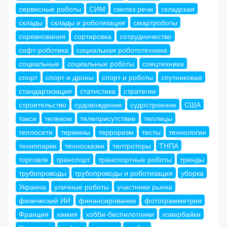
сервисные роботы
СИМ
синтез речи
складская
склады
склады и роботизация
смартроботы
соревнования
сортировка
сотрудничество
софт-роботика
социальная робототехника
социальные
социальные роботы
спецтехника
спорт
спорт и дроны
спорт и роботы
спутниковая
стандартизация
статистика
стратегии
строительство
судовождение
судостроение
США
такси
телеком
телеприсутствие
теплицы
теплосети
термины
терроризм
тесты
технологии
технопарки
техносказки
тилтроторы
ТНПА
торговля
транспорт
транспортные роботы
тренды
трубопроводы
трубопроводы и роботизация
уборка
Украина
уличные роботы
участники рынка
физический ИИ
финансирование
фотограмметрия
Франция
химия
хобби-беспилотники
ховербайки