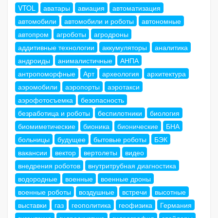
VTOL
аватары
авиация
автоматизация
автомобили
автомобили и роботы
автономные
автопром
агроботы
агродроны
аддитивные технологии
аккумуляторы
аналитика
андроиды
анималистичные
АНПА
антропоморфные
Арт
археология
архитектура
аэромобили
аэропорты
аэротакси
аэрофотосъемка
безопасность
безработица и роботы
беспилотники
биология
биомиметические
бионика
бионические
БНА
больницы
будущее
бытовые роботы
БЭК
вакансии
вектор
вертолеты
видео
внедрения роботов
внутритрубная диагностика
водородные
военные
военные дроны
военные роботы
воздушные
встречи
высотные
выставки
газ
геополитика
геофизика
Германия