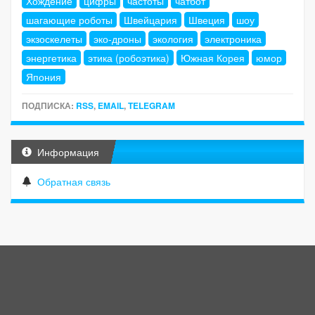
Хождение
цифры
частоты
чатбот
шагающие роботы
Швейцария
Швеция
шоу
экзоскелеты
эко-дроны
экология
электроника
энергетика
этика (робоэтика)
Южная Корея
юмор
Япония
ПОДПИСКА:
RSS
,
EMAIL
,
TELEGRAM
Информация
Обратная связь