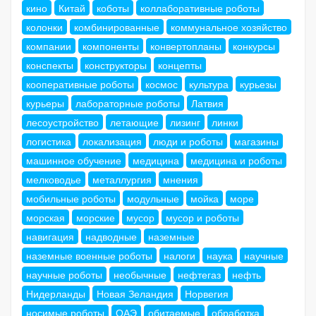
кино
Китай
коботы
коллаборативные роботы
колонки
комбинированные
коммунальное хозяйство
компании
компоненты
конвертопланы
конкурсы
конспекты
конструкторы
концепты
кооперативные роботы
космос
культура
курьезы
курьеры
лабораторные роботы
Латвия
лесоустройство
летающие
лизинг
линки
логистика
локализация
люди и роботы
магазины
машинное обучение
медицина
медицина и роботы
мелководье
металлургия
мнения
мобильные роботы
модульные
мойка
море
морская
морские
мусор
мусор и роботы
навигация
надводные
наземные
наземные военные роботы
налоги
наука
научные
научные роботы
необычные
нефтегаз
нефть
Нидерланды
Новая Зеландия
Норвегия
носимые роботы
ОАЭ
обитаемые
обработка