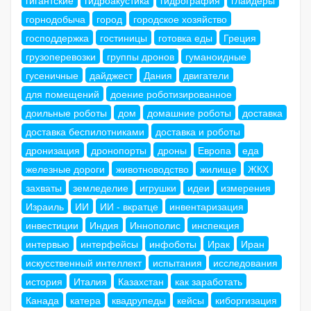
гигантские
гидроакустика
гидрография
глайдеры
горнодобыча
город
городское хозяйство
господдержка
гостиницы
готовка еды
Греция
грузоперевозки
группы дронов
гуманоидные
гусеничные
дайджест
Дания
двигатели
для помещений
доение роботизированное
доильные роботы
дом
домашние роботы
доставка
доставка беспилотниками
доставка и роботы
дронизация
дронопорты
дроны
Европа
еда
железные дороги
животноводство
жилище
ЖКХ
захваты
земледелие
игрушки
идеи
измерения
Израиль
ИИ
ИИ - вкратце
инвентаризация
инвестиции
Индия
Иннополис
инспекция
интервью
интерфейсы
инфоботы
Ирак
Иран
искусственный интеллект
испытания
исследования
история
Италия
Казахстан
как заработать
Канада
катера
квадрупеды
кейсы
киборгизация