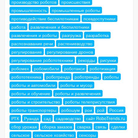
производство роботов
происшествия
промышленность
промышленные роботы
противодействие беспилотникам
псевдоспутники
работа
развлечения и беспилотники
развлечения и роботы
разгрузка
разработка
распознавание речи
растениеводство
регулирование
регулирование дронов
регулирование робототехники
рекорды
рисунки
робомех
робомобили
роботакси
роботизация
робототехника
роботрендз
роботренды
роботы
роботы и автомобили
роботы и мусор
роботы и обучение
роботы и развлечения
роботы и строительство
роботы телеприсутствия
роботы-транспортеры
робошум
рои
рой
Россия
РТК
Руанда
сад
садоводство
сайт RoboTrends.ru
сбор урожая
сборка заказов
сварка
связь
сделки
сельское
сельское хозяйство
сенсоры