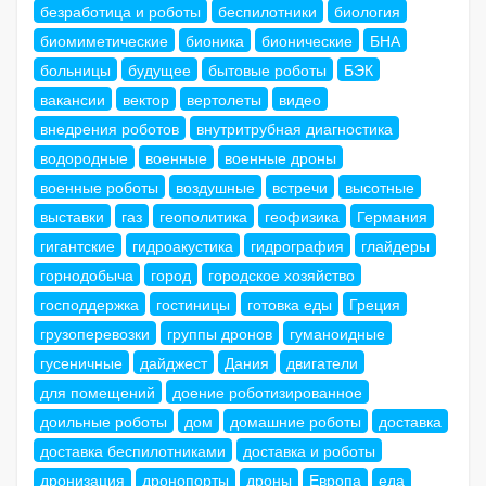
безработица и роботы
беспилотники
биология
биомиметические
бионика
бионические
БНА
больницы
будущее
бытовые роботы
БЭК
вакансии
вектор
вертолеты
видео
внедрения роботов
внутритрубная диагностика
водородные
военные
военные дроны
военные роботы
воздушные
встречи
высотные
выставки
газ
геополитика
геофизика
Германия
гигантские
гидроакустика
гидрография
глайдеры
горнодобыча
город
городское хозяйство
господдержка
гостиницы
готовка еды
Греция
грузоперевозки
группы дронов
гуманоидные
гусеничные
дайджест
Дания
двигатели
для помещений
доение роботизированное
доильные роботы
дом
домашние роботы
доставка
доставка беспилотниками
доставка и роботы
дронизация
дронопорты
дроны
Европа
еда