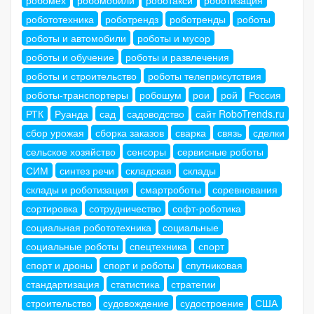
робототехника
роботрендз
роботренды
роботы
роботы и автомобили
роботы и мусор
роботы и обучение
роботы и развлечения
роботы и строительство
роботы телеприсутствия
роботы-транспортеры
робошум
рои
рой
Россия
РТК
Руанда
сад
садоводство
сайт RoboTrends.ru
сбор урожая
сборка заказов
сварка
связь
сделки
сельское хозяйство
сенсоры
сервисные роботы
СИМ
синтез речи
складская
склады
склады и роботизация
смартроботы
соревнования
сортировка
сотрудничество
софт-роботика
социальная робототехника
социальные
социальные роботы
спецтехника
спорт
спорт и дроны
спорт и роботы
спутниковая
стандартизация
статистика
стратегии
строительство
судовождение
судостроение
США