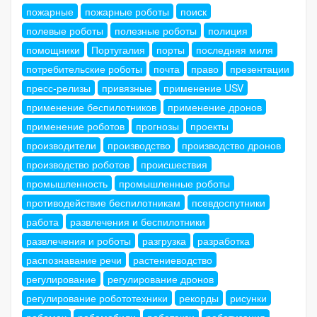
пожарные
пожарные роботы
поиск
полевые роботы
полезные роботы
полиция
помощники
Португалия
порты
последняя миля
потребительские роботы
почта
право
презентации
пресс-релизы
привязные
применение USV
применение беспилотников
применение дронов
применение роботов
прогнозы
проекты
производители
производство
производство дронов
производство роботов
происшествия
промышленность
промышленные роботы
противодействие беспилотникам
псевдоспутники
работа
развлечения и беспилотники
развлечения и роботы
разгрузка
разработка
распознавание речи
растениеводство
регулирование
регулирование дронов
регулирование робототехники
рекорды
рисунки
робомех
робомобили
роботакси
роботизация