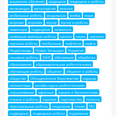
машинное обучение
медицина
медицина и роботы
мелководье
металлургия
мнения
мобильные роботы
модульные
мойка
море
морская
морские
мусор
мусор и роботы
навигация
надводные
наземные
наземные военные роботы
налоги
наука
научные
научные роботы
необычные
нефтегаз
нефть
Нидерланды
Новая Зеландия
Норвегия
носимые роботы
ОАЭ
обитаемые
обработка
образование
образовательная робототехника
обучающие роботы
общепит
общепит и роботы
общество
Объединенное Королевство
окраска
октокоптеры
онлайн-курсы робототехники
опрыскивание
офисные
охрана и беспилотники
охрана и роботы
парники
партнерства
патенты
персональные роботы
пищепром
пляжи
ПО
подводные
подводные роботы
подземные