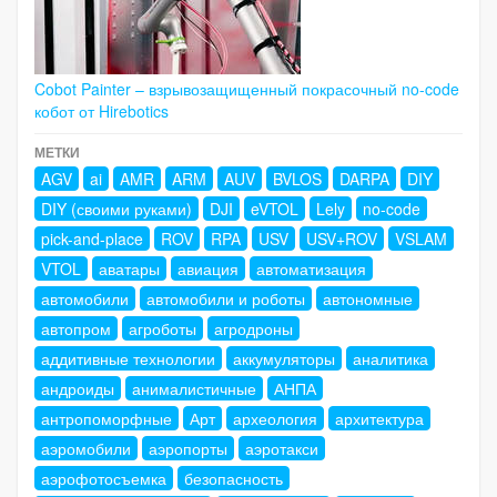
Cobot Painter – взрывозащищенный покрасочный no-code
кобот от Hirebotics
МЕТКИ
AGV
ai
AMR
ARM
AUV
BVLOS
DARPA
DIY
DIY (своими руками)
DJI
eVTOL
Lely
no-code
pick-and-place
ROV
RPA
USV
USV+ROV
VSLAM
VTOL
аватары
авиация
автоматизация
автомобили
автомобили и роботы
автономные
автопром
агроботы
агродроны
аддитивные технологии
аккумуляторы
аналитика
андроиды
анималистичные
АНПА
антропоморфные
Арт
археология
архитектура
аэромобили
аэропорты
аэротакси
аэрофотосъемка
безопасность