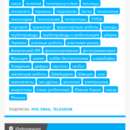
такси
телеком
телеприсутствие
теплицы
теплосети
термины
терроризм
тесты
технологии
технопарки
техносказки
тилтроторы
ТНПА
торговля
транспорт
транспортные роботы
тренды
трубопроводы
трубопроводы и роботизация
уборка
Украина
уличные роботы
участники рынка
физический ИИ
финансирование
фотограмметрия
Франция
химия
хобби-беспилотники
ховербайки
Хождение
цифры
частоты
чатбот
шагающие роботы
Швейцария
Швеция
шоу
экзоскелеты
эко-дроны
экология
электроника
энергетика
этика (робоэтика)
Южная Корея
юмор
Япония
ПОДПИСКА:
RSS
,
EMAIL
,
TELEGRAM
Информация