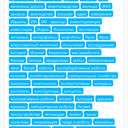
железные дороги
животноводство
жилище
ЖКХ
захваты
земледелие
игрушки
идеи
измерения
Израиль
ИИ
ИИ - вкратце
инвентаризация
инвестиции
Индия
Иннополис
инспекция
интервью
интерфейсы
инфоботы
Ирак
Иран
искусственный интеллект
испытания
исследования
история
Италия
Казахстан
как заработать
Канада
катера
квадрупеды
кейсы
киборгизация
кино
Китай
коботы
коллаборативные роботы
колонки
комбинированные
коммунальное хозяйство
компании
компоненты
конвертопланы
конкурсы
конспекты
конструкторы
концепты
кооперативные роботы
космос
культура
курьезы
курьеры
лабораторные роботы
Латвия
лесоустройство
летающие
лизинг
линки
логистика
локализация
люди и роботы
магазины