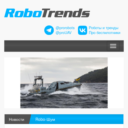
@prorobots
Роботы и тренды
@proUAV
Про беспилотники
Меню
Новости
Robo-Шум