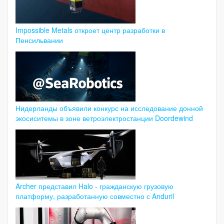
Impossible Metals откроет центр разработки в
Пенсильвании
Нидерланды объявили конкурс на исследование донной
экосиситемы в зоне ветроэлектростанции Doordewind
Archer представил Halo - гражданскую грузовую
платформу, разработанную совместно с Anduril