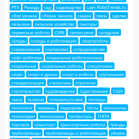
РТК
Руанда
сад
садоводство
сайт RoboTrends.ru
сбор урожая
сборка заказов
сварка
связь
сделки
сельское
сельское хозяйство
сенсоры
сервисные роботы
СИМ
синтез речи
складская
склады
склады и роботизация
смартроботы
соревнования
сортировка
сотрудничество
софт-роботика
социальная робототехника
социальные
социальные роботы
спецтехника
спорт
спорт и дроны
спорт и роботы
спутниковая
стандартизация
статистика
стратегии
строительство
судовождение
судостроение
США
такси
телеком
телеприсутствие
теплицы
теплосети
термины
терроризм
тесты
технологии
технопарки
техносказки
тилтроторы
ТНПА
торговля
транспорт
транспортные роботы
тренды
трубопроводы
трубопроводы и роботизация
уборка