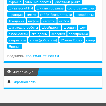
Украина
уличные роботы
участники рынка
физический ИИ
финансирование
фотограмметрия
Франция
химия
хобби-беспилотники
ховербайки
Хождение
цифры
частоты
чатбот
шагающие роботы
Швейцария
Швеция
шоу
экзоскелеты
эко-дроны
экология
электроника
энергетика
этика (робоэтика)
Южная Корея
юмор
Япония
ПОДПИСКА:
RSS
,
EMAIL
,
TELEGRAM
Информация
Обратная связь