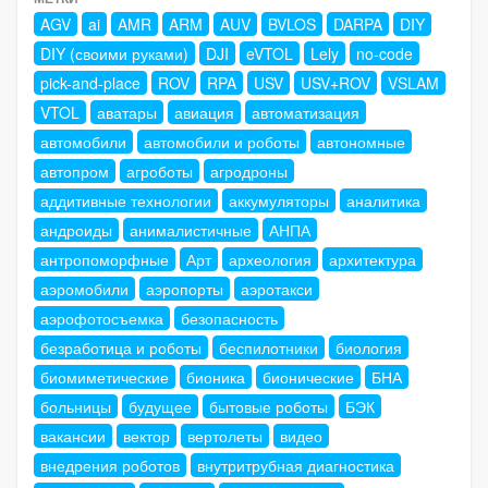
AGV
ai
AMR
ARM
AUV
BVLOS
DARPA
DIY
DIY (своими руками)
DJI
eVTOL
Lely
no-code
pick-and-place
ROV
RPA
USV
USV+ROV
VSLAM
VTOL
аватары
авиация
автоматизация
автомобили
автомобили и роботы
автономные
автопром
агроботы
агродроны
аддитивные технологии
аккумуляторы
аналитика
андроиды
анималистичные
АНПА
антропоморфные
Арт
археология
архитектура
аэромобили
аэропорты
аэротакси
аэрофотосъемка
безопасность
безработица и роботы
беспилотники
биология
биомиметические
бионика
бионические
БНА
больницы
будущее
бытовые роботы
БЭК
вакансии
вектор
вертолеты
видео
внедрения роботов
внутритрубная диагностика