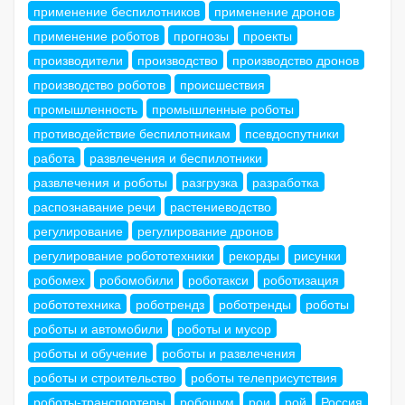
применение беспилотников
применение дронов
применение роботов
прогнозы
проекты
производители
производство
производство дронов
производство роботов
происшествия
промышленность
промышленные роботы
противодействие беспилотникам
псевдоспутники
работа
развлечения и беспилотники
развлечения и роботы
разгрузка
разработка
распознавание речи
растениеводство
регулирование
регулирование дронов
регулирование робототехники
рекорды
рисунки
робомех
робомобили
роботакси
роботизация
робототехника
роботрендз
роботренды
роботы
роботы и автомобили
роботы и мусор
роботы и обучение
роботы и развлечения
роботы и строительство
роботы телеприсутствия
роботы-транспортеры
робошум
рои
рой
Россия