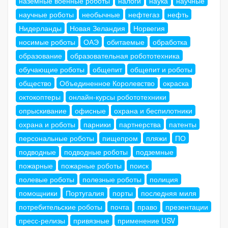
наземные военные роботы
налоги
наука
научные
научные роботы
необычные
нефтегаз
нефть
Нидерланды
Новая Зеландия
Норвегия
носимые роботы
ОАЭ
обитаемые
обработка
образование
образовательная робототехника
обучающие роботы
общепит
общепит и роботы
общество
Объединенное Королевство
окраска
октокоптеры
онлайн-курсы робототехники
опрыскивание
офисные
охрана и беспилотники
охрана и роботы
парники
партнерства
патенты
персональные роботы
пищепром
пляжи
ПО
подводные
подводные роботы
подземные
пожарные
пожарные роботы
поиск
полевые роботы
полезные роботы
полиция
помощники
Португалия
порты
последняя миля
потребительские роботы
почта
право
презентации
пресс-релизы
привязные
применение USV