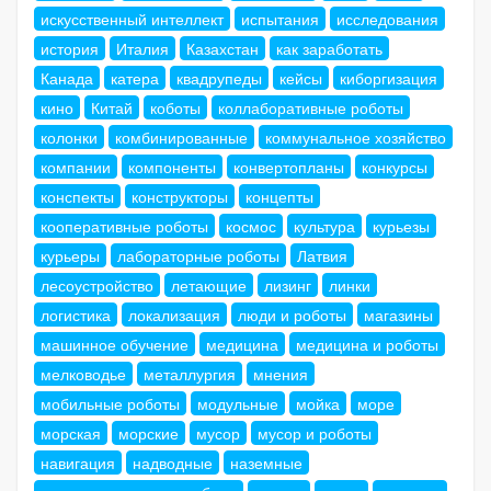
искусственный интеллект
испытания
исследования
история
Италия
Казахстан
как заработать
Канада
катера
квадрупеды
кейсы
киборгизация
кино
Китай
коботы
коллаборативные роботы
колонки
комбинированные
коммунальное хозяйство
компании
компоненты
конвертопланы
конкурсы
конспекты
конструкторы
концепты
кооперативные роботы
космос
культура
курьезы
курьеры
лабораторные роботы
Латвия
лесоустройство
летающие
лизинг
линки
логистика
локализация
люди и роботы
магазины
машинное обучение
медицина
медицина и роботы
мелководье
металлургия
мнения
мобильные роботы
модульные
мойка
море
морская
морские
мусор
мусор и роботы
навигация
надводные
наземные