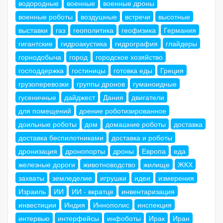
водородные
военные
военные дроны
военные роботы
воздушные
встречи
высотные
выставки
газ
геополитика
геофизика
Германия
гигантские
гидроакустика
гидрография
глайдеры
горнодобыча
город
городское хозяйство
господдержка
гостиницы
готовка еды
Греция
грузоперевозки
группы дронов
гуманоидные
гусеничные
дайджест
Дания
двигатели
для помещений
доение роботизированное
доильные роботы
дом
домашние роботы
доставка
доставка беспилотниками
доставка и роботы
дронизация
дронопорты
дроны
Европа
еда
железные дороги
животноводство
жилище
ЖКХ
захваты
земледелие
игрушки
идеи
измерения
Израиль
ИИ
ИИ - вкратце
инвентаризация
инвестиции
Индия
Иннополис
инспекция
интервью
интерфейсы
инфоботы
Ирак
Иран