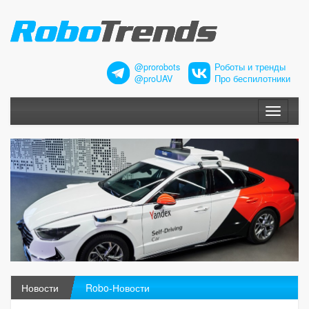
@prorobots
Роботы и тренды
@proUAV
Про беспилотники
Меню
Новости
Robo-Новости