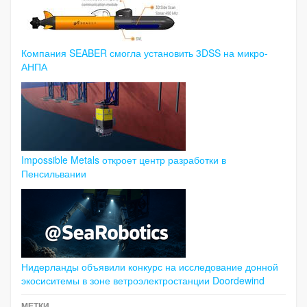
Компания SEABER смогла установить 3DSS на микро-
АНПА
Impossible Metals откроет центр разработки в
Пенсильвании
Нидерланды объявили конкурс на исследование донной
экосиситемы в зоне ветроэлектростанции Doordewind
МЕТКИ