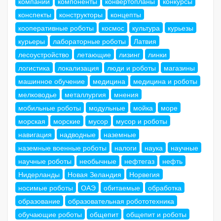
компании
компоненты
конвертопланы
конкурсы
конспекты
конструкторы
концепты
кооперативные роботы
космос
культура
курьезы
курьеры
лабораторные роботы
Латвия
лесоустройство
летающие
лизинг
линки
логистика
локализация
люди и роботы
магазины
машинное обучение
медицина
медицина и роботы
мелководье
металлургия
мнения
мобильные роботы
модульные
мойка
море
морская
морские
мусор
мусор и роботы
навигация
надводные
наземные
наземные военные роботы
налоги
наука
научные
научные роботы
необычные
нефтегаз
нефть
Нидерланды
Новая Зеландия
Норвегия
носимые роботы
ОАЭ
обитаемые
обработка
образование
образовательная робототехника
обучающие роботы
общепит
общепит и роботы