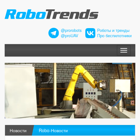
@prorobots
Роботы и тренды
@proUAV
Про беспилотники
Меню
Новости
Robo-Новости