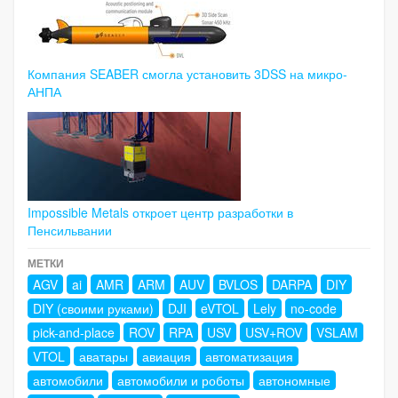
Компания SEABER смогла установить 3DSS на микро-
АНПА
Impossible Metals откроет центр разработки в
Пенсильвании
МЕТКИ
AGV
ai
AMR
ARM
AUV
BVLOS
DARPA
DIY
DIY (своими руками)
DJI
eVTOL
Lely
no-code
pick-and-place
ROV
RPA
USV
USV+ROV
VSLAM
VTOL
аватары
авиация
автоматизация
автомобили
автомобили и роботы
автономные