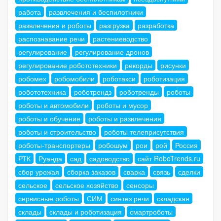
работа
развлечения и беспилотники
развлечения и роботы
разгрузка
разработка
распознавание речи
растениеводство
регулирование
регулирование дронов
регулирование робототехники
рекорды
рисунки
робомех
робомобили
роботакси
роботизация
робототехника
роботрендз
роботренды
роботы
роботы и автомобили
роботы и мусор
роботы и обучение
роботы и развлечения
роботы и строительство
роботы телеприсутствия
роботы-транспортеры
робошум
рои
рой
Россия
РТК
Руанда
сад
садоводство
сайт RoboTrends.ru
сбор урожая
сборка заказов
сварка
связь
сделки
сельское
сельское хозяйство
сенсоры
сервисные роботы
СИМ
синтез речи
складская
склады
склады и роботизация
смартроботы