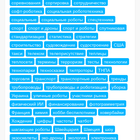
соревнования
сортировка
сотрудничество
софт-роботика
социальная робототехника
социальные
социальные роботы
спецтехника
спорт
спорт и дроны
спорт и роботы
спутниковая
стандартизация
статистика
стратегии
строительство
судовождение
судостроение
США
такси
телеком
телеприсутствие
теплицы
теплосети
термины
терроризм
тесты
технологии
технопарки
техносказки
тилтроторы
ТНПА
торговля
транспорт
транспортные роботы
тренды
трубопроводы
трубопроводы и роботизация
уборка
Украина
уличные роботы
участники рынка
физический ИИ
финансирование
фотограмметрия
Франция
химия
хобби-беспилотники
ховербайки
Хождение
цифры
частоты
чатбот
шагающие роботы
Швейцария
Швеция
шоу
экзоскелеты
эко-дроны
экология
электроника