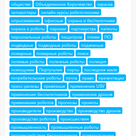
общество
Объединенное Королевство
окраска
октокоптеры
онлайн-курсы робототехники
опрыскивание
офисные
охрана и беспилотники
охрана и роботы
парники
партнерства
патенты
персональные роботы
пищепром
пляжи
ПО
подводные
подводные роботы
подземные
пожарные
пожарные роботы
поиск
полевые роботы
полезные роботы
полиция
помощники
Португалия
порты
последняя миля
потребительские роботы
почта
право
презентации
пресс-релизы
привязные
применение USV
применение беспилотников
применение дронов
применение роботов
прогнозы
проекты
производители
производство
производство дронов
производство роботов
происшествия
промышленность
промышленные роботы
противодействие беспилотникам
псевдоспутники