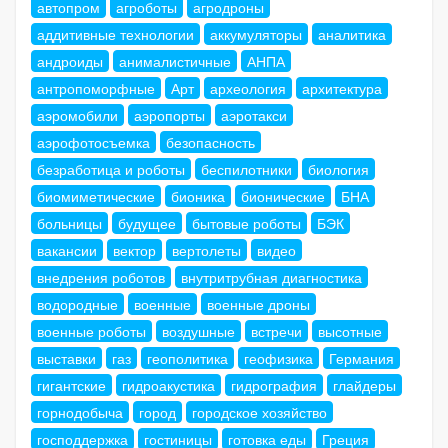
автопром
агроботы
агродроны
аддитивные технологии
аккумуляторы
аналитика
андроиды
анималистичные
АНПА
антропоморфные
Арт
археология
архитектура
аэромобили
аэропорты
аэротакси
аэрофотосъемка
безопасность
безработица и роботы
беспилотники
биология
биомиметические
бионика
бионические
БНА
больницы
будущее
бытовые роботы
БЭК
вакансии
вектор
вертолеты
видео
внедрения роботов
внутритрубная диагностика
водородные
военные
военные дроны
военные роботы
воздушные
встречи
высотные
выставки
газ
геополитика
геофизика
Германия
гигантские
гидроакустика
гидрография
глайдеры
горнодобыча
город
городское хозяйство
господдержка
гостиницы
готовка еды
Греция