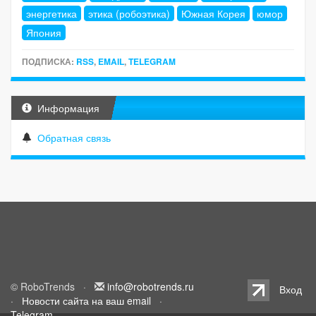
энергетика
этика (робоэтика)
Южная Корея
юмор
Япония
ПОДПИСКА:
RSS
,
EMAIL
,
TELEGRAM
Информация
Обратная связь
© RoboTrends ·
info@robotrends.ru
Вход
·
Новости сайта на ваш email
·
Telegram