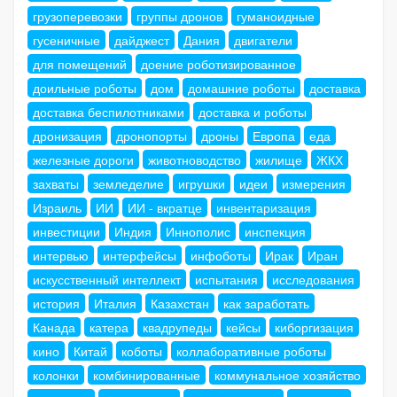
грузоперевозки
группы дронов
гуманоидные
гусеничные
дайджест
Дания
двигатели
для помещений
доение роботизированное
доильные роботы
дом
домашние роботы
доставка
доставка беспилотниками
доставка и роботы
дронизация
дронопорты
дроны
Европа
еда
железные дороги
животноводство
жилище
ЖКХ
захваты
земледелие
игрушки
идеи
измерения
Израиль
ИИ
ИИ - вкратце
инвентаризация
инвестиции
Индия
Иннополис
инспекция
интервью
интерфейсы
инфоботы
Ирак
Иран
искусственный интеллект
испытания
исследования
история
Италия
Казахстан
как заработать
Канада
катера
квадрупеды
кейсы
киборгизация
кино
Китай
коботы
коллаборативные роботы
колонки
комбинированные
коммунальное хозяйство