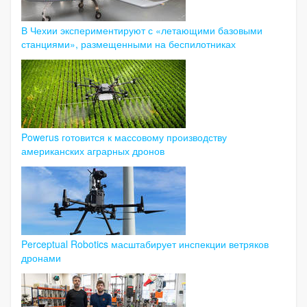
В Чехии экспериментируют с «летающими базовыми
станциями», размещенными на беспилотниках
Powerus готовится к массовому производству
американских аграрных дронов
Perceptual Robotics масштабирует инспекции ветряков
дронами