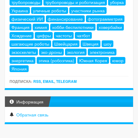
трубопроводы
трубопроводы и роботизация
уборка
Украина
уличные роботы
участники рынка
физический ИИ
финансирование
фотограмметрия
Франция
химия
хобби-беспилотники
ховербайки
Хождение
цифры
частоты
чатбот
шагающие роботы
Швейцария
Швеция
шоу
экзоскелеты
эко-дроны
экология
электроника
энергетика
этика (робоэтика)
Южная Корея
юмор
Япония
ПОДПИСКА:
RSS
,
EMAIL
,
TELEGRAM
Информация
Обратная связь