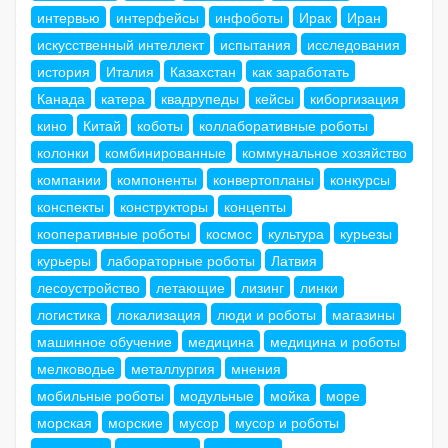
интервью
интерфейсы
инфоботы
Ирак
Иран
искусственный интеллект
испытания
исследования
история
Италия
Казахстан
как заработать
Канада
катера
квадрупеды
кейсы
киборгизация
кино
Китай
коботы
коллаборативные роботы
колонки
комбинированные
коммунальное хозяйство
компании
компоненты
конвертопланы
конкурсы
конспекты
конструкторы
концепты
кооперативные роботы
космос
культура
курьезы
курьеры
лабораторные роботы
Латвия
лесоустройство
летающие
лизинг
линки
логистика
локализация
люди и роботы
магазины
машинное обучение
медицина
медицина и роботы
мелководье
металлургия
мнения
мобильные роботы
модульные
мойка
море
морская
морские
мусор
мусор и роботы