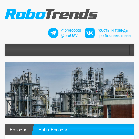
@prorobots
Роботы и тренды
@proUAV
Про беспилотники
Меню
Новости
Robo-Новости