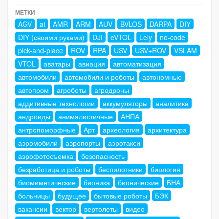
МЕТКИ
AGV
ai
AMR
ARM
AUV
BVLOS
DARPA
DIY
DIY (своими руками)
DJI
eVTOL
Lely
no-code
pick-and-place
ROV
RPA
USV
USV+ROV
VSLAM
VTOL
аватары
авиация
автоматизация
автомобили
автомобили и роботы
автономные
автопром
агроботы
агродроны
аддитивные технологии
аккумуляторы
аналитика
андроиды
анималистичные
АНПА
антропоморфные
Арт
археология
архитектура
аэромобили
аэропорты
аэротакси
аэрофотосъемка
безопасность
безработица и роботы
беспилотники
биология
биомиметические
бионика
бионические
БНА
больницы
будущее
бытовые роботы
БЭК
вакансии
вектор
вертолеты
видео