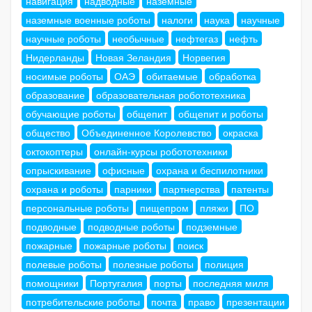
навигация
надводные
наземные
наземные военные роботы
налоги
наука
научные
научные роботы
необычные
нефтегаз
нефть
Нидерланды
Новая Зеландия
Норвегия
носимые роботы
ОАЭ
обитаемые
обработка
образование
образовательная робототехника
обучающие роботы
общепит
общепит и роботы
общество
Объединенное Королевство
окраска
октокоптеры
онлайн-курсы робототехники
опрыскивание
офисные
охрана и беспилотники
охрана и роботы
парники
партнерства
патенты
персональные роботы
пищепром
пляжи
ПО
подводные
подводные роботы
подземные
пожарные
пожарные роботы
поиск
полевые роботы
полезные роботы
полиция
помощники
Португалия
порты
последняя миля
потребительские роботы
почта
право
презентации