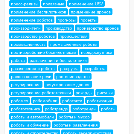
пресс-релизы
привязные
применение USV
применение беспилотников
применение дронов
применение роботов
прогнозы
проекты
производители
производство
производство дронов
производство роботов
происшествия
промышленность
промышленные роботы
противодействие беспилотникам
псевдоспутники
работа
развлечения и беспилотники
развлечения и роботы
разгрузка
разработка
распознавание речи
растениеводство
регулирование
регулирование дронов
регулирование робототехники
рекорды
рисунки
робомех
робомобили
роботакси
роботизация
робототехника
роботрендз
роботренды
роботы
роботы и автомобили
роботы и мусор
роботы и обучение
роботы и развлечения
роботы и строительство
роботы телеприсутствия