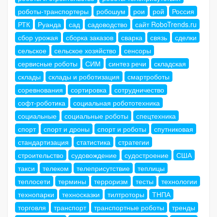
роботы-транспортеры
робошум
рои
рой
Россия
РТК
Руанда
сад
садоводство
сайт RoboTrends.ru
сбор урожая
сборка заказов
сварка
связь
сделки
сельское
сельское хозяйство
сенсоры
сервисные роботы
СИМ
синтез речи
складская
склады
склады и роботизация
смартроботы
соревнования
сортировка
сотрудничество
софт-роботика
социальная робототехника
социальные
социальные роботы
спецтехника
спорт
спорт и дроны
спорт и роботы
спутниковая
стандартизация
статистика
стратегии
строительство
судовождение
судостроение
США
такси
телеком
телеприсутствие
теплицы
теплосети
термины
терроризм
тесты
технологии
технопарки
техносказки
тилтроторы
ТНПА
торговля
транспорт
транспортные роботы
тренды