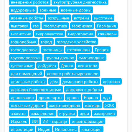
внедрения роботов
внутритрубная диагностика
водородные
военные
военные дроны
военные роботы
воздушные
встречи
высотные
выставки
газ
геополитика
геофизика
Германия
гигантские
гидроакустика
гидрография
глайдеры
горнодобыча
город
городское хозяйство
господдержка
гостиницы
готовка еды
Греция
грузоперевозки
группы дронов
гуманоидные
гусеничные
дайджест
Дания
двигатели
для помещений
доение роботизированное
доильные роботы
дом
домашние роботы
доставка
доставка беспилотниками
доставка и роботы
дронизация
дронопорты
дроны
Европа
еда
железные дороги
животноводство
жилище
ЖКХ
захваты
земледелие
игрушки
идеи
измерения
Израиль
ИИ
ИИ - вкратце
инвентаризация
инвестиции
Индия
Иннополис
инспекция