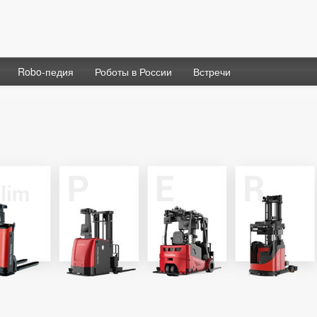
Robo-педия
Роботы в России
Встречи