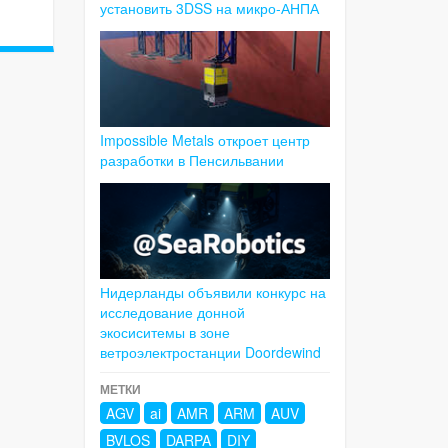
установить 3DSS на микро-АНПА
Impossible Metals откроет центр
разработки в Пенсильвании
Нидерланды объявили конкурс на
исследование донной
экосиситемы в зоне
ветроэлектростанции Doordewind
МЕТКИ
AGV
ai
AMR
ARM
AUV
BVLOS
DARPA
DIY