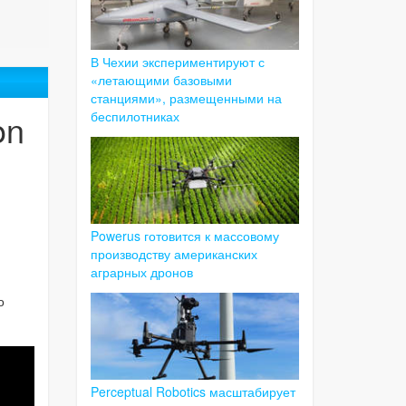
В Чехии экспериментируют с
«летающими базовыми
станциями», размещенными на
on
беспилотниках
Powerus готовится к массовому
производству американских
аграрных дронов
о
Perceptual Robotics масштабирует