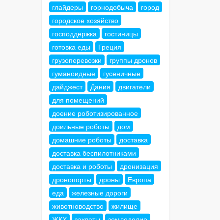
глайдеры
горнодобыча
город
городское хозяйство
господдержка
гостиницы
готовка еды
Греция
грузоперевозки
группы дронов
гуманоидные
гусеничные
дайджест
Дания
двигатели
для помещений
доение роботизированное
доильные роботы
дом
домашние роботы
доставка
доставка беспилотниками
доставка и роботы
дронизация
дронопорты
дроны
Европа
еда
железные дороги
животноводство
жилище
ЖКХ
захваты
земледелие