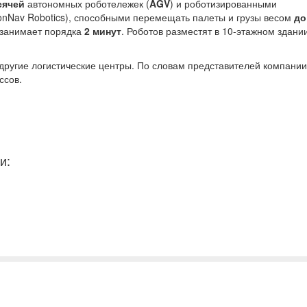
сячей
автономных роботележек (
AGV
) и роботизированными
sionNav Robotics), способными перемещать палеты и грузы весом
до
и занимает порядка
2 минут
. Роботов разместят в 10-этажном здании
другие логистические центры. По словам представителей компании
ссов.
и: