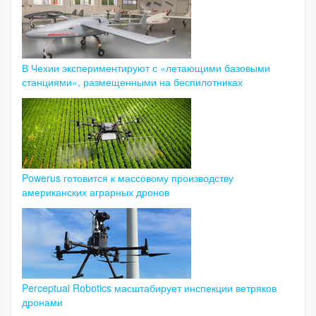
В Чехии экспериментируют с «летающими базовыми
станциями», размещенными на беспилотниках
Powerus готовится к массовому производству
американских аграрных дронов
Perceptual Robotics масштабирует инспекции ветряков
дронами