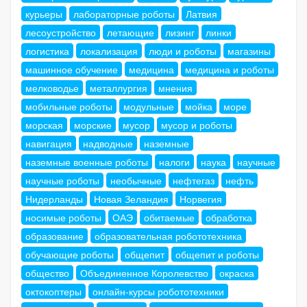
курьеры
лабораторные роботы
Латвия
лесоустройство
летающие
лизинг
линки
логистика
локализация
люди и роботы
магазины
машинное обучение
медицина
медицина и роботы
мелководье
металлургия
мнения
мобильные роботы
модульные
мойка
море
морская
морские
мусор
мусор и роботы
навигация
надводные
наземные
наземные военные роботы
налоги
наука
научные
научные роботы
необычные
нефтегаз
нефть
Нидерланды
Новая Зеландия
Норвегия
носимые роботы
ОАЭ
обитаемые
обработка
образование
образовательная робототехника
обучающие роботы
общепит
общепит и роботы
общество
Объединенное Королевство
окраска
октокоптеры
онлайн-курсы робототехники