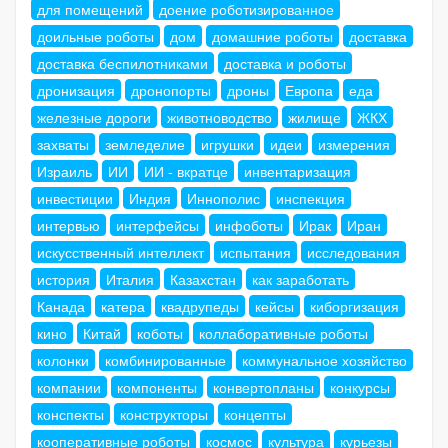
для помещений
доение роботизированное
доильные роботы
дом
домашние роботы
доставка
доставка беспилотниками
доставка и роботы
дронизация
дронопорты
дроны
Европа
еда
железные дороги
животноводство
жилище
ЖКХ
захваты
земледелие
игрушки
идеи
измерения
Израиль
ИИ
ИИ - вкратце
инвентаризация
инвестиции
Индия
Иннополис
инспекция
интервью
интерфейсы
инфоботы
Ирак
Иран
искусственный интеллект
испытания
исследования
история
Италия
Казахстан
как заработать
Канада
катера
квадрупеды
кейсы
киборгизация
кино
Китай
коботы
коллаборативные роботы
колонки
комбинированные
коммунальное хозяйство
компании
компоненты
конвертопланы
конкурсы
конспекты
конструкторы
концепты
кооперативные роботы
космос
культура
курьезы