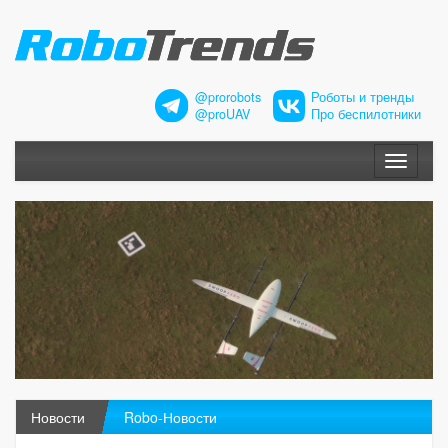
@prorobots
Роботы и тренды
@proUAV
Про беспилотники
Меню
Новости
Robo-Новости