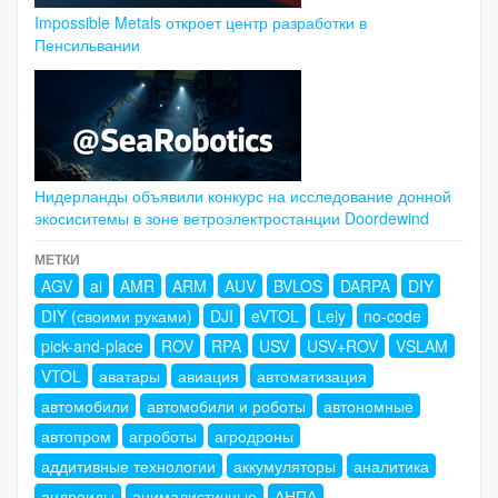
Impossible Metals откроет центр разработки в
Пенсильвании
Нидерланды объявили конкурс на исследование донной
экосиситемы в зоне ветроэлектростанции Doordewind
МЕТКИ
AGV
ai
AMR
ARM
AUV
BVLOS
DARPA
DIY
DIY (своими руками)
DJI
eVTOL
Lely
no-code
pick-and-place
ROV
RPA
USV
USV+ROV
VSLAM
VTOL
аватары
авиация
автоматизация
автомобили
автомобили и роботы
автономные
автопром
агроботы
агродроны
аддитивные технологии
аккумуляторы
аналитика
андроиды
анималистичные
АНПА