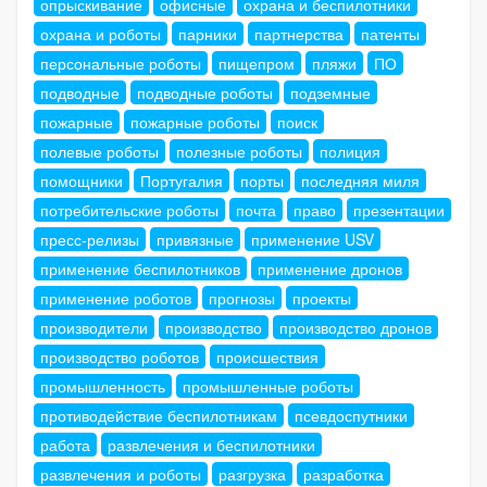
опрыскивание
офисные
охрана и беспилотники
охрана и роботы
парники
партнерства
патенты
персональные роботы
пищепром
пляжи
ПО
подводные
подводные роботы
подземные
пожарные
пожарные роботы
поиск
полевые роботы
полезные роботы
полиция
помощники
Португалия
порты
последняя миля
потребительские роботы
почта
право
презентации
пресс-релизы
привязные
применение USV
применение беспилотников
применение дронов
применение роботов
прогнозы
проекты
производители
производство
производство дронов
производство роботов
происшествия
промышленность
промышленные роботы
противодействие беспилотникам
псевдоспутники
работа
развлечения и беспилотники
развлечения и роботы
разгрузка
разработка