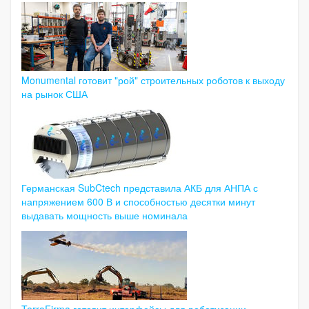
Monumental готовит "рой" строительных роботов к выходу
на рынок США
Германская SubCtech представила АКБ для АНПА с
напряжением 600 В и способностью десятки минут
выдавать мощность выше номинала
TerraFirma готовит интерфейсы для роботизации