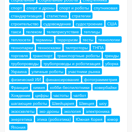
спорт
спорт и дроны
спорт и роботы
спутниковая
стандартизация
статистика
стратегии
строительство
судовождение
судостроение
США
такси
телеком
телеприсутствие
теплицы
теплосети
термины
терроризм
тесты
технологии
технопарки
техносказки
тилтроторы
ТНПА
торговля
транспорт
транспортные роботы
тренды
трубопроводы
трубопроводы и роботизация
уборка
Украина
уличные роботы
участники рынка
физический ИИ
финансирование
фотограмметрия
Франция
химия
хобби-беспилотники
ховербайки
Хождение
цифры
частоты
чатбот
шагающие роботы
Швейцария
Швеция
шоу
экзоскелеты
эко-дроны
экология
электроника
энергетика
этика (робоэтика)
Южная Корея
юмор
Япония