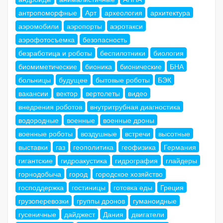
антропоморфные
Арт
археология
архитектура
аэромобили
аэропорты
аэротакси
аэрофотосъемка
безопасность
безработица и роботы
беспилотники
биология
биомиметические
бионика
бионические
БНА
больницы
будущее
бытовые роботы
БЭК
вакансии
вектор
вертолеты
видео
внедрения роботов
внутритрубная диагностика
водородные
военные
военные дроны
военные роботы
воздушные
встречи
высотные
выставки
газ
геополитика
геофизика
Германия
гигантские
гидроакустика
гидрография
глайдеры
горнодобыча
город
городское хозяйство
господдержка
гостиницы
готовка еды
Греция
грузоперевозки
группы дронов
гуманоидные
гусеничные
дайджест
Дания
двигатели