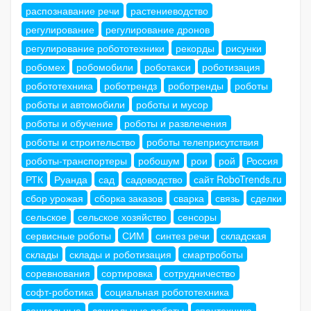
распознавание речи
растениеводство
регулирование
регулирование дронов
регулирование робототехники
рекорды
рисунки
робомех
робомобили
роботакси
роботизация
робототехника
роботрендз
роботренды
роботы
роботы и автомобили
роботы и мусор
роботы и обучение
роботы и развлечения
роботы и строительство
роботы телеприсутствия
роботы-транспортеры
робошум
рои
рой
Россия
РТК
Руанда
сад
садоводство
сайт RoboTrends.ru
сбор урожая
сборка заказов
сварка
связь
сделки
сельское
сельское хозяйство
сенсоры
сервисные роботы
СИМ
синтез речи
складская
склады
склады и роботизация
смартроботы
соревнования
сортировка
сотрудничество
софт-роботика
социальная робототехника
социальные
социальные роботы
спецтехника