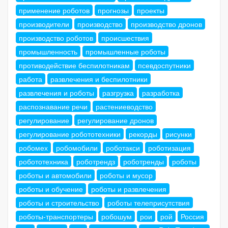
применение роботов
прогнозы
проекты
производители
производство
производство дронов
производство роботов
происшествия
промышленность
промышленные роботы
противодействие беспилотникам
псевдоспутники
работа
развлечения и беспилотники
развлечения и роботы
разгрузка
разработка
распознавание речи
растениеводство
регулирование
регулирование дронов
регулирование робототехники
рекорды
рисунки
робомех
робомобили
роботакси
роботизация
робототехника
роботрендз
роботренды
роботы
роботы и автомобили
роботы и мусор
роботы и обучение
роботы и развлечения
роботы и строительство
роботы телеприсутствия
роботы-транспортеры
робошум
рои
рой
Россия