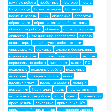
научные роботы
необычные
нефтегаз
нефть
Нидерланды
Новая Зеландия
Норвегия
носимые роботы
ОАЭ
обитаемые
обработка
образование
образовательная робототехника
обучающие роботы
общепит
общепит и роботы
общество
Объединенное Королевство
окраска
октокоптеры
онлайн-курсы робототехники
опрыскивание
офисные
охрана и беспилотники
охрана и роботы
парники
партнерства
патенты
персональные роботы
пищепром
пляжи
ПО
подводные
подводные роботы
подземные
пожарные
пожарные роботы
поиск
полевые роботы
полезные роботы
полиция
помощники
Португалия
порты
последняя миля
потребительские роботы
почта
право
презентации
пресс-релизы
привязные
применение USV
применение беспилотников
применение дронов