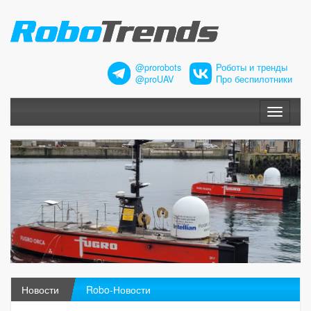
@prorobots
Роботы и тренды
@proUAV
Про беспилотники
Меню
Новости
Robo-Новости