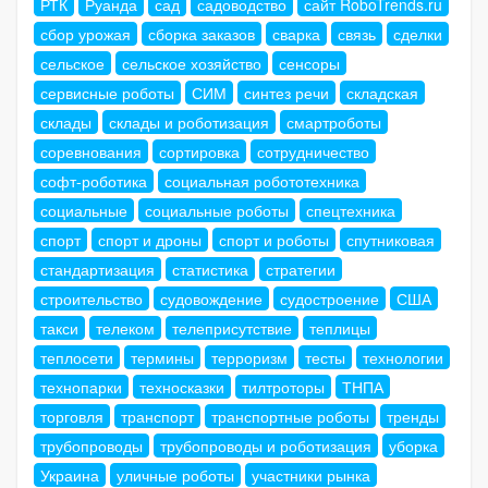
РТК
Руанда
сад
садоводство
сайт RoboTrends.ru
сбор урожая
сборка заказов
сварка
связь
сделки
сельское
сельское хозяйство
сенсоры
сервисные роботы
СИМ
синтез речи
складская
склады
склады и роботизация
смартроботы
соревнования
сортировка
сотрудничество
софт-роботика
социальная робототехника
социальные
социальные роботы
спецтехника
спорт
спорт и дроны
спорт и роботы
спутниковая
стандартизация
статистика
стратегии
строительство
судовождение
судостроение
США
такси
телеком
телеприсутствие
теплицы
теплосети
термины
терроризм
тесты
технологии
технопарки
техносказки
тилтроторы
ТНПА
торговля
транспорт
транспортные роботы
тренды
трубопроводы
трубопроводы и роботизация
уборка
Украина
уличные роботы
участники рынка