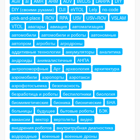
AGV
ai
AMR
ARM
AUV
BVLOS
DARPA
DIY
DIY (своими руками)
DJI
eVTOL
Lely
no-code
pick-and-place
ROV
RPA
USV
USV+ROV
VSLAM
VTOL
аватары
авиация
автоматизация
автомобили
автомобили и роботы
автономные
автопром
агроботы
агродроны
аддитивные технологии
аккумуляторы
аналитика
андроиды
анималистичные
АНПА
антропоморфные
Арт
археология
архитектура
аэромобили
аэропорты
аэротакси
аэрофотосъемка
безопасность
безработица и роботы
беспилотники
биология
биомиметические
бионика
бионические
БНА
больницы
будущее
бытовые роботы
БЭК
вакансии
вектор
вертолеты
видео
внедрения роботов
внутритрубная диагностика
водородные
военные
военные дроны