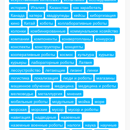
история
Италия
Казахстан
как заработать
Канада
катера
квадрупеды
кейсы
киборгизация
кино
Китай
коботы
коллаборативные роботы
колонки
комбинированные
коммунальное хозяйство
компании
компоненты
конвертопланы
конкурсы
конспекты
конструкторы
концепты
кооперативные роботы
космос
культура
курьезы
курьеры
лабораторные роботы
Латвия
лесоустройство
летающие
лизинг
линки
логистика
локализация
люди и роботы
магазины
машинное обучение
медицина
медицина и роботы
мелководье
металлургия
мнения
мобильные роботы
модульные
мойка
море
морская
морские
мусор
мусор и роботы
навигация
надводные
наземные
наземные военные роботы
налоги
наука
научные