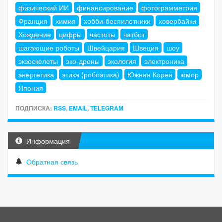
физический ИИ
финансирование
фотограмметрия
Франция
химия
хобби-беспилотники
ховербайки
Хождение
цифры
частоты
чатбот
шагающие роботы
Швейцария
Швеция
шоу
экзоскелеты
эко-дроны
экология
электроника
энергетика
этика (робоэтика)
Южная Корея
юмор
Япония
ПОДПИСКА:
RSS
,
EMAIL
,
TELEGRAM
Информация
Обратная связь