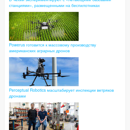
станциями», размещенными на беспилотниках
Powerus готовится к массовому производству
американских аграрных дронов
Perceptual Robotics масштабирует инспекции ветряков
дронами