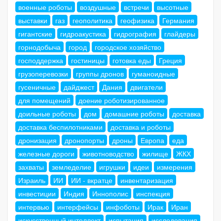
военные роботы
воздушные
встречи
высотные
выставки
газ
геополитика
геофизика
Германия
гигантские
гидроакустика
гидрография
глайдеры
горнодобыча
город
городское хозяйство
господдержка
гостиницы
готовка еды
Греция
грузоперевозки
группы дронов
гуманоидные
гусеничные
дайджест
Дания
двигатели
для помещений
доение роботизированное
доильные роботы
дом
домашние роботы
доставка
доставка беспилотниками
доставка и роботы
дронизация
дронопорты
дроны
Европа
еда
железные дороги
животноводство
жилище
ЖКХ
захваты
земледелие
игрушки
идеи
измерения
Израиль
ИИ
ИИ - вкратце
инвентаризация
инвестиции
Индия
Иннополис
инспекция
интервью
интерфейсы
инфоботы
Ирак
Иран
искусственный интеллект
испытания
исследования