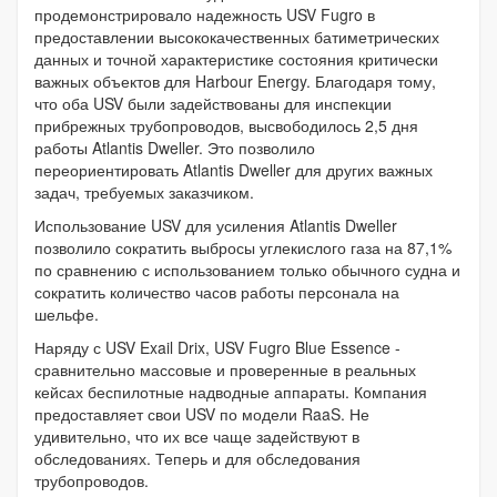
продемонстрировало надежность USV Fugro в
предоставлении высококачественных батиметрических
данных и точной характеристике состояния критически
важных объектов для Harbour Energy. Благодаря тому,
что оба USV были задействованы для инспекции
прибрежных трубопроводов, высвободилось 2,5 дня
работы Atlantis Dweller. Это позволило
переориентировать Atlantis Dweller для других важных
задач, требуемых заказчиком.
Использование USV для усиления Atlantis Dweller
позволило сократить выбросы углекислого газа на 87,1%
по сравнению с использованием только обычного судна и
сократить количество часов работы персонала на
шельфе.
Наряду с USV Exail Drix, USV Fugro Blue Essence -
сравнительно массовые и проверенные в реальных
кейсах беспилотные надводные аппараты. Компания
предоставляет свои USV по модели RaaS. Не
удивительно, что их все чаще задействуют в
обследованиях. Теперь и для обследования
трубопроводов.