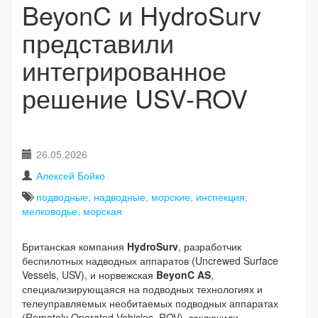
BeyonC и HydroSurv
представили
интегрированное
решение USV-ROV
26.05.2026
Алексей Бойко
подводные
,
надводные
,
морские
,
инспекция
,
мелководье
,
морская
Британская компания
HydroSurv
, разработчик
беспилотных надводных аппаратов (Uncrewed Surface
Vessels, USV), и норвежская
BeyonC AS
,
специализирующаяся на подводных технологиях и
телеуправляемых необитаемых подводных аппаратах
(Remotely Operated Vehicles, ROV), заключили