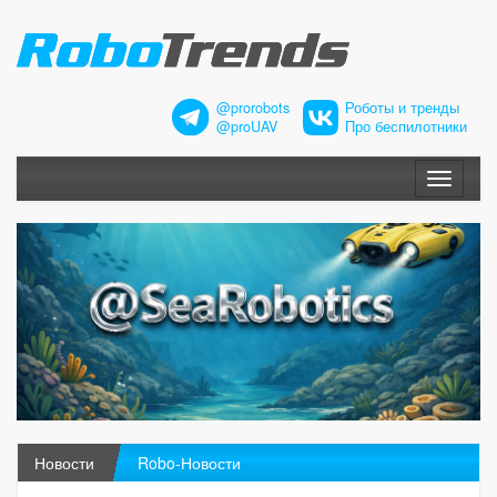
@prorobots
Роботы и тренды
@proUAV
Про беспилотники
Меню
Новости
Robo-Новости