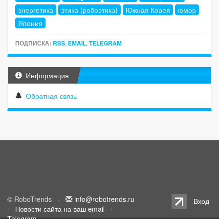
энергетика
этика (робоэтика)
Южная Корея
юмор
Япония
ПОДПИСКА:
RSS
,
EMAIL
,
TELEGRAM
Информация
Обратная связь
© RoboTrends ·
info@robotrends.ru
Вход
·
Новости сайта на ваш email
·
Telegram