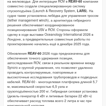
на мелководье. Для интеграции ROV в
REAV-60
компании
совместно создали специализированную систему
спускоподъёма (Launch & Recovery System,
LARS
). На
судне также установлена лебёдка для управления тросом
(tether management winch), а архитектура гибридного
решения обеспечивает координированное
позиционирование USV и ROV. Стороны оформили
сделку в ходе выставки Oceanology International 2026 в
Лондоне, а предварительные совместные работы по
проектированию начались ещё в декабре 2025 года.
Обновления
REAV-60
2026 года предназначены для
обеспечения точного удержания позиции,
автоследования ROV, связи в реальном времени между
Syncro и группой управления, что позволяет удаленно
проводить контролируемые, повторяемые и
высокоточные исследования трубопроводов и подводных
кабелей. REAV-60 - многоцелевая платформа длиной 5,7
м, максимальной скоростью 6,5 узла и
грузоподъёмностью 200 кг. Гибридная силовая установка
(дизель-генератор 6 кВт и литиевые батареи 22 кВт·ч)
обеспечивает расход топлива всего 2 литра в час при
максимальной нагрузке.