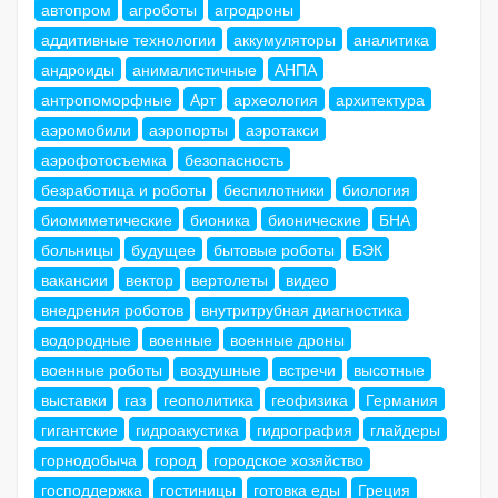
автопром
агроботы
агродроны
аддитивные технологии
аккумуляторы
аналитика
андроиды
анималистичные
АНПА
антропоморфные
Арт
археология
архитектура
аэромобили
аэропорты
аэротакси
аэрофотосъемка
безопасность
безработица и роботы
беспилотники
биология
биомиметические
бионика
бионические
БНА
больницы
будущее
бытовые роботы
БЭК
вакансии
вектор
вертолеты
видео
внедрения роботов
внутритрубная диагностика
водородные
военные
военные дроны
военные роботы
воздушные
встречи
высотные
выставки
газ
геополитика
геофизика
Германия
гигантские
гидроакустика
гидрография
глайдеры
горнодобыча
город
городское хозяйство
господдержка
гостиницы
готовка еды
Греция