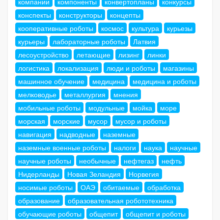
компании
компоненты
конвертопланы
конкурсы
конспекты
конструкторы
концепты
кооперативные роботы
космос
культура
курьезы
курьеры
лабораторные роботы
Латвия
лесоустройство
летающие
лизинг
линки
логистика
локализация
люди и роботы
магазины
машинное обучение
медицина
медицина и роботы
мелководье
металлургия
мнения
мобильные роботы
модульные
мойка
море
морская
морские
мусор
мусор и роботы
навигация
надводные
наземные
наземные военные роботы
налоги
наука
научные
научные роботы
необычные
нефтегаз
нефть
Нидерланды
Новая Зеландия
Норвегия
носимые роботы
ОАЭ
обитаемые
обработка
образование
образовательная робототехника
обучающие роботы
общепит
общепит и роботы