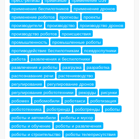
применение беспилотников
применение дронов
применение роботов
прогнозы
проекты
производители
производство
производство дронов
производство роботов
происшествия
промышленность
промышленные роботы
противодействие беспилотникам
псевдоспутники
работа
развлечения и беспилотники
развлечения и роботы
разгрузка
разработка
распознавание речи
растениеводство
регулирование
регулирование дронов
регулирование робототехники
рекорды
рисунки
робомех
робомобили
роботакси
роботизация
робототехника
роботрендз
роботренды
роботы
роботы и автомобили
роботы и мусор
роботы и обучение
роботы и развлечения
роботы и строительство
роботы телеприсутствия