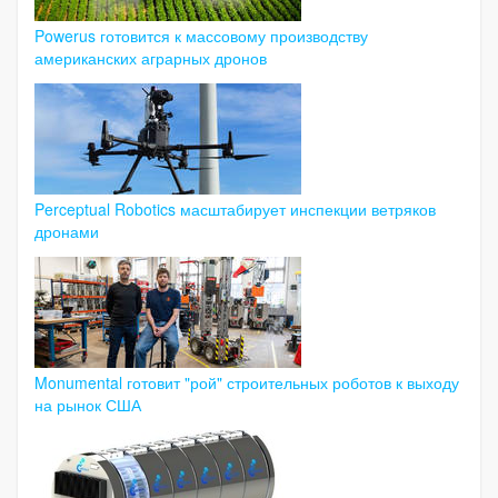
Powerus готовится к массовому производству
американских аграрных дронов
Perceptual Robotics масштабирует инспекции ветряков
дронами
Monumental готовит "рой" строительных роботов к выходу
на рынок США