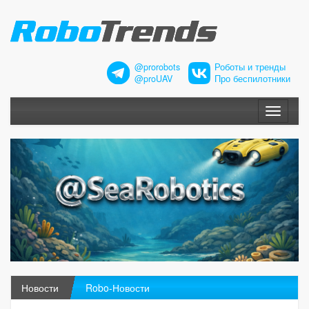
@prorobots
Роботы и тренды
@proUAV
Про беспилотники
Меню
Новости
Robo-Новости