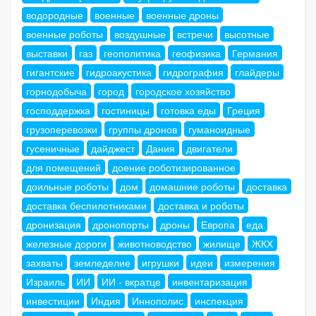
водородные
военные
военные дроны
военные роботы
воздушные
встречи
высотные
выставки
газ
геополитика
геофизика
Германия
гигантские
гидроакустика
гидрография
глайдеры
горнодобыча
город
городское хозяйство
господдержка
гостиницы
готовка еды
Греция
грузоперевозки
группы дронов
гуманоидные
гусеничные
дайджест
Дания
двигатели
для помещений
доение роботизированное
доильные роботы
дом
домашние роботы
доставка
доставка беспилотниками
доставка и роботы
дронизация
дронопорты
дроны
Европа
еда
железные дороги
животноводство
жилище
ЖКХ
захваты
земледелие
игрушки
идеи
измерения
Израиль
ИИ
ИИ - вкратце
инвентаризация
инвестиции
Индия
Иннополис
инспекция