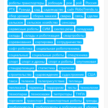
роботы-транспортеры
робошум
рои
рой
Россия
РТК
Руанда
сад
садоводство
сайт RoboTrends.ru
сбор урожая
сборка заказов
сварка
связь
сделки
сельское
сельское хозяйство
сенсоры
сервисные роботы
СИМ
синтез речи
складская
склады
склады и роботизация
смартроботы
соревнования
сортировка
сотрудничество
софт-роботика
социальная робототехника
социальные
социальные роботы
спецтехника
спорт
спорт и дроны
спорт и роботы
спутниковая
стандартизация
статистика
стратегии
строительство
судовождение
судостроение
США
такси
телеком
телеприсутствие
теплицы
теплосети
термины
терроризм
тесты
технологии
технопарки
техносказки
тилтроторы
ТНПА
торговля
транспорт
транспортные роботы
тренды
трубопроводы
трубопроводы и роботизация
уборка