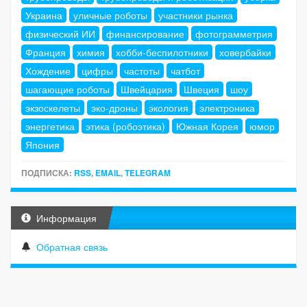
Украина
уличные роботы
участники рынка
физический ИИ
финансирование
фотограмметрия
Франция
химия
хобби-беспилотники
ховербайки
Хождение
цифры
частоты
чатбот
шагающие роботы
Швейцария
Швеция
шоу
экзоскелеты
эко-дроны
экология
электроника
энергетика
этика (робоэтика)
Южная Корея
юмор
Япония
ПОДПИСКА:
RSS
,
EMAIL
,
TELEGRAM
Информация
Обратная связь