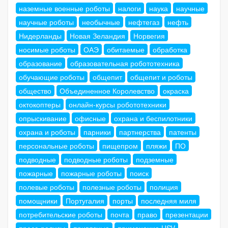
наземные военные роботы
налоги
наука
научные
научные роботы
необычные
нефтегаз
нефть
Нидерланды
Новая Зеландия
Норвегия
носимые роботы
ОАЭ
обитаемые
обработка
образование
образовательная робототехника
обучающие роботы
общепит
общепит и роботы
общество
Объединенное Королевство
окраска
октокоптеры
онлайн-курсы робототехники
опрыскивание
офисные
охрана и беспилотники
охрана и роботы
парники
партнерства
патенты
персональные роботы
пищепром
пляжи
ПО
подводные
подводные роботы
подземные
пожарные
пожарные роботы
поиск
полевые роботы
полезные роботы
полиция
помощники
Португалия
порты
последняя миля
потребительские роботы
почта
право
презентации
пресс-релизы
привязные
применение USV