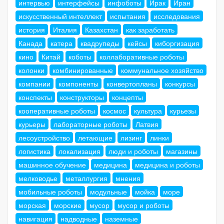
интервью
интерфейсы
инфоботы
Ирак
Иран
искусственный интеллект
испытания
исследования
история
Италия
Казахстан
как заработать
Канада
катера
квадрупеды
кейсы
киборгизация
кино
Китай
коботы
коллаборативные роботы
колонки
комбинированные
коммунальное хозяйство
компании
компоненты
конвертопланы
конкурсы
конспекты
конструкторы
концепты
кооперативные роботы
космос
культура
курьезы
курьеры
лабораторные роботы
Латвия
лесоустройство
летающие
лизинг
линки
логистика
локализация
люди и роботы
магазины
машинное обучение
медицина
медицина и роботы
мелководье
металлургия
мнения
мобильные роботы
модульные
мойка
море
морская
морские
мусор
мусор и роботы
навигация
надводные
наземные