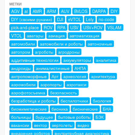
МЕТКИ
AGV
ai
AMR
ARM
AUV
BVLOS
DARPA
DIY
DIY (своими руками)
DJI
eVTOL
Lely
no-code
pick-and-place
ROV
RPA
USV
USV+ROV
VSLAM
VTOL
аватары
авиация
автоматизация
автомобили
автомобили и роботы
автономные
автопром
агроботы
агродроны
аддитивные технологии
аккумуляторы
аналитика
андроиды
анималистичные
АНПА
антропоморфные
Арт
археология
архитектура
аэромобили
аэропорты
аэротакси
аэрофотосъемка
безопасность
безработица и роботы
беспилотники
биология
биомиметические
бионика
бионические
БНА
больницы
будущее
бытовые роботы
БЭК
вакансии
вектор
вертолеты
видео
внедрения роботов
внутритрубная диагностика