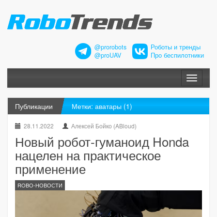
@prorobots
Роботы и тренды
@proUAV
Про беспилотники
Меню
Публикации
Метки: аватары (1)
28.11.2022
Алексей Бойко (ABloud)
Новый робот-гуманоид Honda
нацелен на практическое
применение
ROBO-НОВОСТИ