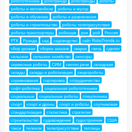
робототехника
роботрендз
роботренды
роботы
роботы и автомобили
роботы и мусор
роботы и обучение
роботы и развлечения
роботы и строительство
роботы телеприсутствия
роботы-транспортеры
робошум
рои
рой
Россия
РТК
Руанда
сад
садоводство
сайт RoboTrends.ru
сбор урожая
сборка заказов
сварка
связь
сделки
сельское
сельское хозяйство
сенсоры
сервисные роботы
СИМ
синтез речи
складская
склады
склады и роботизация
смартроботы
соревнования
сортировка
сотрудничество
софт-роботика
социальная робототехника
социальные
социальные роботы
спецтехника
спорт
спорт и дроны
спорт и роботы
спутниковая
стандартизация
статистика
стратегии
строительство
судовождение
судостроение
США
такси
телеком
телеприсутствие
теплицы