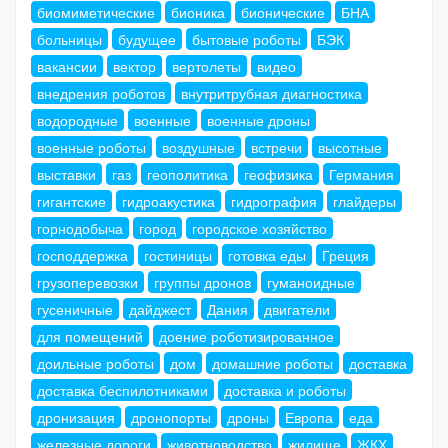
биомиметические
бионика
бионические
БНА
больницы
будущее
бытовые роботы
БЭК
вакансии
вектор
вертолеты
видео
внедрения роботов
внутритрубная диагностика
водородные
военные
военные дроны
военные роботы
воздушные
встречи
высотные
выставки
газ
геополитика
геофизика
Германия
гигантские
гидроакустика
гидрография
глайдеры
горнодобыча
город
городское хозяйство
господдержка
гостиницы
готовка еды
Греция
грузоперевозки
группы дронов
гуманоидные
гусеничные
дайджест
Дания
двигатели
для помещений
доение роботизированное
доильные роботы
дом
домашние роботы
доставка
доставка беспилотниками
доставка и роботы
дронизация
дронопорты
дроны
Европа
еда
железные дороги
животноводство
жилище
ЖКХ