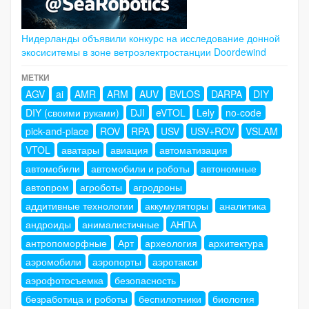
Нидерланды объявили конкурс на исследование донной
экосиситемы в зоне ветроэлектростанции Doordewind
МЕТКИ
AGV
ai
AMR
ARM
AUV
BVLOS
DARPA
DIY
DIY (своими руками)
DJI
eVTOL
Lely
no-code
pick-and-place
ROV
RPA
USV
USV+ROV
VSLAM
VTOL
аватары
авиация
автоматизация
автомобили
автомобили и роботы
автономные
автопром
агроботы
агродроны
аддитивные технологии
аккумуляторы
аналитика
андроиды
анималистичные
АНПА
антропоморфные
Арт
археология
архитектура
аэромобили
аэропорты
аэротакси
аэрофотосъемка
безопасность
безработица и роботы
беспилотники
биология