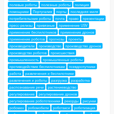
полевые роботы
полезные роботы
полиция
помощники
Португалия
порты
последняя миля
потребительские роботы
почта
право
презентации
пресс-релизы
привязные
применение USV
применение беспилотников
применение дронов
применение роботов
прогнозы
проекты
производители
производство
производство дронов
производство роботов
происшествия
промышленность
промышленные роботы
противодействие беспилотникам
псевдоспутники
работа
развлечения и беспилотники
развлечения и роботы
разгрузка
разработка
распознавание речи
растениеводство
регулирование
регулирование дронов
регулирование робототехники
рекорды
рисунки
робомех
робомобили
роботакси
роботизация