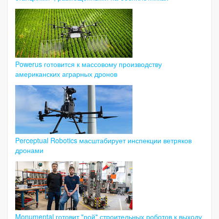
Powerus готовится к массовому производству
американских аграрных дронов
Perceptual Robotics масштабирует инспекции ветряков
дронами
Monumental готовит "рой" строительных роботов к выходу