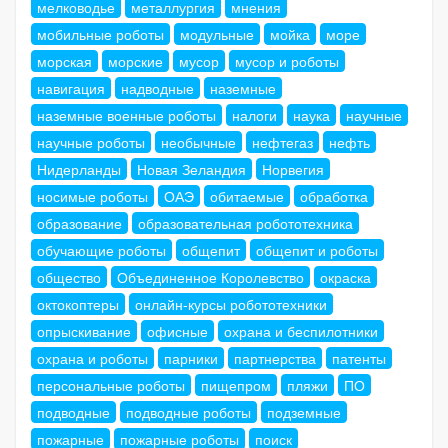
мелководье
металлургия
мнения
мобильные роботы
модульные
мойка
море
морская
морские
мусор
мусор и роботы
навигация
надводные
наземные
наземные военные роботы
налоги
наука
научные
научные роботы
необычные
нефтегаз
нефть
Нидерланды
Новая Зеландия
Норвегия
носимые роботы
ОАЭ
обитаемые
обработка
образование
образовательная робототехника
обучающие роботы
общепит
общепит и роботы
общество
Объединенное Королевство
окраска
октокоптеры
онлайн-курсы робототехники
опрыскивание
офисные
охрана и беспилотники
охрана и роботы
парники
партнерства
патенты
персональные роботы
пищепром
пляжи
ПО
подводные
подводные роботы
подземные
пожарные
пожарные роботы
поиск