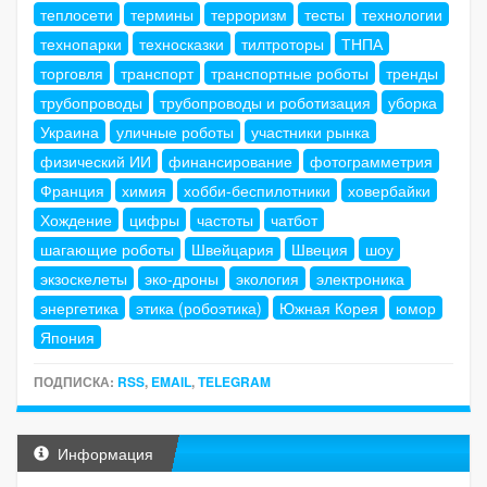
теплосети
термины
терроризм
тесты
технологии
технопарки
техносказки
тилтроторы
ТНПА
торговля
транспорт
транспортные роботы
тренды
трубопроводы
трубопроводы и роботизация
уборка
Украина
уличные роботы
участники рынка
физический ИИ
финансирование
фотограмметрия
Франция
химия
хобби-беспилотники
ховербайки
Хождение
цифры
частоты
чатбот
шагающие роботы
Швейцария
Швеция
шоу
экзоскелеты
эко-дроны
экология
электроника
энергетика
этика (робоэтика)
Южная Корея
юмор
Япония
ПОДПИСКА:
RSS
,
EMAIL
,
TELEGRAM
Информация