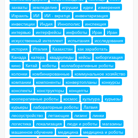
захваты
земледелие
игрушки
идеи
измерения
Израиль
ИИ
ИИ - вкратце
инвентаризация
инвестиции
Индия
Иннополис
инспекция
интервью
интерфейсы
инфоботы
Ирак
Иран
искусственный интеллект
испытания
исследования
история
Италия
Казахстан
как заработать
Канада
катера
квадрупеды
кейсы
киборгизация
кино
Китай
коботы
коллаборативные роботы
колонки
комбинированные
коммунальное хозяйство
компании
компоненты
конвертопланы
конкурсы
конспекты
конструкторы
концепты
кооперативные роботы
космос
культура
курьезы
курьеры
лабораторные роботы
Латвия
лесоустройство
летающие
лизинг
линки
логистика
локализация
люди и роботы
магазины
машинное обучение
медицина
медицина и роботы