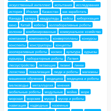
искусственный интеллект
испытания
исследования
история
Италия
Казахстан
как заработать
Канада
катера
квадрупеды
кейсы
киборгизация
кино
Китай
коботы
коллаборативные роботы
колонки
комбинированные
коммунальное хозяйство
компании
компоненты
конвертопланы
конкурсы
конспекты
конструкторы
концепты
кооперативные роботы
космос
культура
курьезы
курьеры
лабораторные роботы
Латвия
лесоустройство
летающие
лизинг
линки
логистика
локализация
люди и роботы
магазины
машинное обучение
медицина
медицина и роботы
мелководье
металлургия
мнения
мобильные роботы
модульные
мойка
море
морская
морские
мусор
мусор и роботы
навигация
надводные
наземные