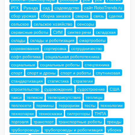
РТК
Руанда
сад
садоводство
сайт RoboTrends.ru
сбор урожая
сборка заказов
сварка
связь
сделки
сельское
сельское хозяйство
сенсоры
сервисные роботы
СИМ
синтез речи
складская
склады
склады и роботизация
смартроботы
соревнования
сортировка
сотрудничество
софт-роботика
социальная робототехника
социальные
социальные роботы
спецтехника
спорт
спорт и дроны
спорт и роботы
спутниковая
стандартизация
статистика
стратегии
строительство
судовождение
судостроение
США
такси
телеком
телеприсутствие
теплицы
теплосети
термины
терроризм
тесты
технологии
технопарки
техносказки
тилтроторы
ТНПА
торговля
транспорт
транспортные роботы
тренды
трубопроводы
трубопроводы и роботизация
уборка