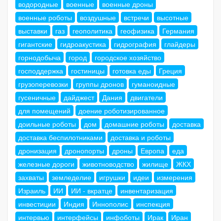
водородные
военные
военные дроны
военные роботы
воздушные
встречи
высотные
выставки
газ
геополитика
геофизика
Германия
гигантские
гидроакустика
гидрография
глайдеры
горнодобыча
город
городское хозяйство
господдержка
гостиницы
готовка еды
Греция
грузоперевозки
группы дронов
гуманоидные
гусеничные
дайджест
Дания
двигатели
для помещений
доение роботизированное
доильные роботы
дом
домашние роботы
доставка
доставка беспилотниками
доставка и роботы
дронизация
дронопорты
дроны
Европа
еда
железные дороги
животноводство
жилище
ЖКХ
захваты
земледелие
игрушки
идеи
измерения
Израиль
ИИ
ИИ - вкратце
инвентаризация
инвестиции
Индия
Иннополис
инспекция
интервью
интерфейсы
инфоботы
Ирак
Иран