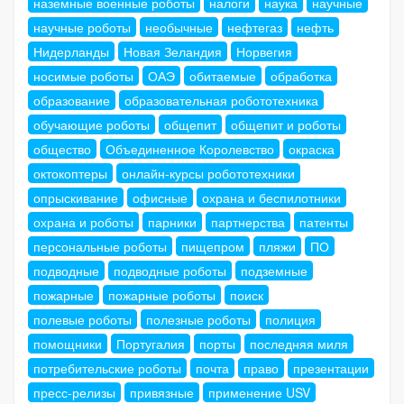
наземные военные роботы
налоги
наука
научные
научные роботы
необычные
нефтегаз
нефть
Нидерланды
Новая Зеландия
Норвегия
носимые роботы
ОАЭ
обитаемые
обработка
образование
образовательная робототехника
обучающие роботы
общепит
общепит и роботы
общество
Объединенное Королевство
окраска
октокоптеры
онлайн-курсы робототехники
опрыскивание
офисные
охрана и беспилотники
охрана и роботы
парники
партнерства
патенты
персональные роботы
пищепром
пляжи
ПО
подводные
подводные роботы
подземные
пожарные
пожарные роботы
поиск
полевые роботы
полезные роботы
полиция
помощники
Португалия
порты
последняя миля
потребительские роботы
почта
право
презентации
пресс-релизы
привязные
применение USV