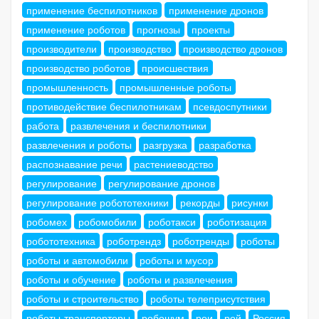
применение беспилотников
применение дронов
применение роботов
прогнозы
проекты
производители
производство
производство дронов
производство роботов
происшествия
промышленность
промышленные роботы
противодействие беспилотникам
псевдоспутники
работа
развлечения и беспилотники
развлечения и роботы
разгрузка
разработка
распознавание речи
растениеводство
регулирование
регулирование дронов
регулирование робототехники
рекорды
рисунки
робомех
робомобили
роботакси
роботизация
робототехника
роботрендз
роботренды
роботы
роботы и автомобили
роботы и мусор
роботы и обучение
роботы и развлечения
роботы и строительство
роботы телеприсутствия
роботы-транспортеры
робошум
рои
рой
Россия