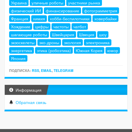
Украина
уличные роботы
участники рынка
физический ИИ
финансирование
фотограмметрия
Франция
химия
хобби-беспилотники
ховербайки
Хождение
цифры
частоты
чатбот
шагающие роботы
Швейцария
Швеция
шоу
экзоскелеты
эко-дроны
экология
электроника
энергетика
этика (робоэтика)
Южная Корея
юмор
Япония
ПОДПИСКА:
RSS
,
EMAIL
,
TELEGRAM
Информация
Обратная связь