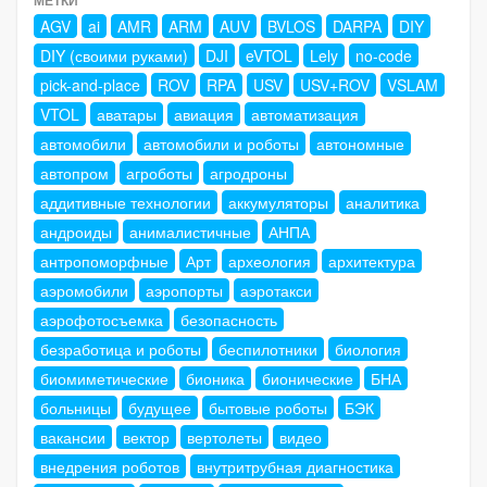
AGV
ai
AMR
ARM
AUV
BVLOS
DARPA
DIY
DIY (своими руками)
DJI
eVTOL
Lely
no-code
pick-and-place
ROV
RPA
USV
USV+ROV
VSLAM
VTOL
аватары
авиация
автоматизация
автомобили
автомобили и роботы
автономные
автопром
агроботы
агродроны
аддитивные технологии
аккумуляторы
аналитика
андроиды
анималистичные
АНПА
антропоморфные
Арт
археология
архитектура
аэромобили
аэропорты
аэротакси
аэрофотосъемка
безопасность
безработица и роботы
беспилотники
биология
биомиметические
бионика
бионические
БНА
больницы
будущее
бытовые роботы
БЭК
вакансии
вектор
вертолеты
видео
внедрения роботов
внутритрубная диагностика