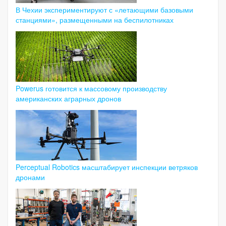
В Чехии экспериментируют с «летающими базовыми
станциями», размещенными на беспилотниках
Powerus готовится к массовому производству
американских аграрных дронов
Perceptual Robotics масштабирует инспекции ветряков
дронами