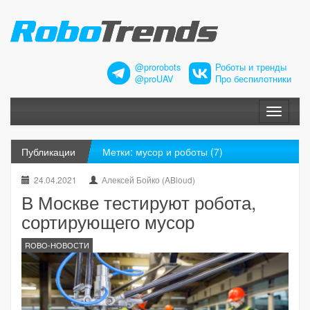
@prorobots
Роботы и тренды
@proUAV
Про беспилотники
Меню
Публикации
Метки: мусор и роботы (7)
24.04.2021
Алексей Бойко (ABloud)
В Москве тестируют робота,
сортирующего мусор
ROBO-НОВОСТИ