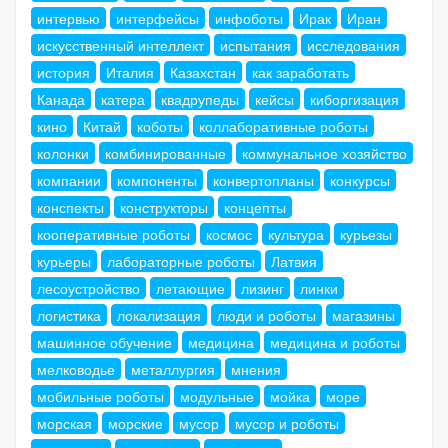
интервью
интерфейсы
инфоботы
Ирак
Иран
искусственный интеллект
испытания
исследования
история
Италия
Казахстан
как заработать
Канада
катера
квадрупеды
кейсы
киборгизация
кино
Китай
коботы
коллаборативные роботы
колонки
комбинированные
коммунальное хозяйство
компании
компоненты
конвертопланы
конкурсы
конспекты
конструкторы
концепты
кооперативные роботы
космос
культура
курьезы
курьеры
лабораторные роботы
Латвия
лесоустройство
летающие
лизинг
линки
логистика
локализация
люди и роботы
магазины
машинное обучение
медицина
медицина и роботы
мелководье
металлургия
мнения
мобильные роботы
модульные
мойка
море
морская
морские
мусор
мусор и роботы