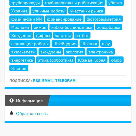
трубопроводы
трубопроводы и роботизация
уборка
Украина
уличные роботы
участники рынка
физический ИИ
финансирование
фотограмметрия
Франция
химия
хобби-беспилотники
ховербайки
Хождение
цифры
частоты
чатбот
шагающие роботы
Швейцария
Швеция
шоу
экзоскелеты
эко-дроны
экология
электроника
энергетика
этика (робоэтика)
Южная Корея
юмор
Япония
ПОДПИСКА:
RSS
,
EMAIL
,
TELEGRAM
Информация
Обратная связь