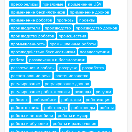
пресс-релизы
привязные
применение USV
применение беспилотников
применение дронов
применение роботов
прогнозы
проекты
производители
производство
производство дронов
производство роботов
происшествия
промышленность
промышленные роботы
противодействие беспилотникам
псевдоспутники
работа
развлечения и беспилотники
развлечения и роботы
разгрузка
разработка
распознавание речи
растениеводство
регулирование
регулирование дронов
регулирование робототехники
рекорды
рисунки
робомех
робомобили
роботакси
роботизация
робототехника
роботрендз
роботренды
роботы
роботы и автомобили
роботы и мусор
роботы и обучение
роботы и развлечения
роботы и строительство
роботы телеприсутствия