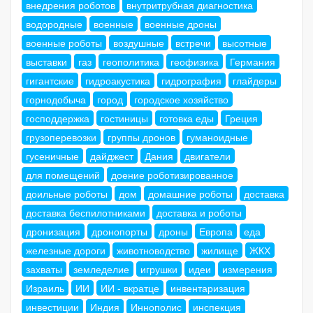
внедрения роботов
внутритрубная диагностика
водородные
военные
военные дроны
военные роботы
воздушные
встречи
высотные
выставки
газ
геополитика
геофизика
Германия
гигантские
гидроакустика
гидрография
глайдеры
горнодобыча
город
городское хозяйство
господдержка
гостиницы
готовка еды
Греция
грузоперевозки
группы дронов
гуманоидные
гусеничные
дайджест
Дания
двигатели
для помещений
доение роботизированное
доильные роботы
дом
домашние роботы
доставка
доставка беспилотниками
доставка и роботы
дронизация
дронопорты
дроны
Европа
еда
железные дороги
животноводство
жилище
ЖКХ
захваты
земледелие
игрушки
идеи
измерения
Израиль
ИИ
ИИ - вкратце
инвентаризация
инвестиции
Индия
Иннополис
инспекция