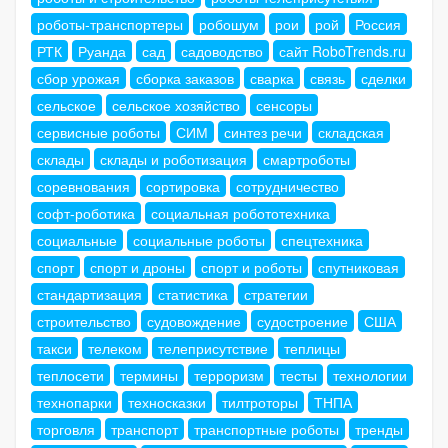
роботы-транспортеры
робошум
рои
рой
Россия
РТК
Руанда
сад
садоводство
сайт RoboTrends.ru
сбор урожая
сборка заказов
сварка
связь
сделки
сельское
сельское хозяйство
сенсоры
сервисные роботы
СИМ
синтез речи
складская
склады
склады и роботизация
смартроботы
соревнования
сортировка
сотрудничество
софт-роботика
социальная робототехника
социальные
социальные роботы
спецтехника
спорт
спорт и дроны
спорт и роботы
спутниковая
стандартизация
статистика
стратегии
строительство
судовождение
судостроение
США
такси
телеком
телеприсутствие
теплицы
теплосети
термины
терроризм
тесты
технологии
технопарки
техносказки
тилтроторы
ТНПА
торговля
транспорт
транспортные роботы
тренды