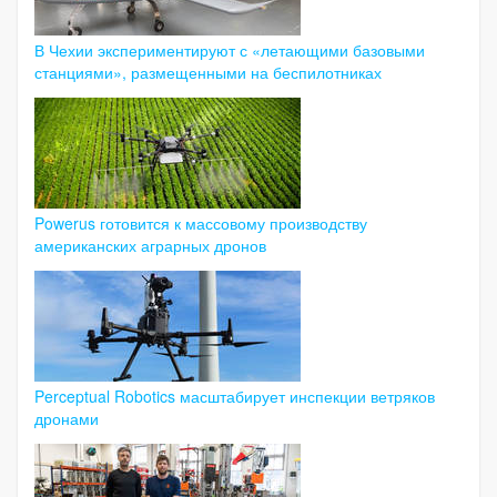
В Чехии экспериментируют с «летающими базовыми
станциями», размещенными на беспилотниках
Powerus готовится к массовому производству
американских аграрных дронов
Perceptual Robotics масштабирует инспекции ветряков
дронами