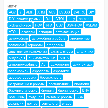
МЕТКИ
AGV
ai
AMR
ARM
AUV
BVLOS
DARPA
DIY
DIY (своими руками)
DJI
eVTOL
Lely
no-code
pick-and-place
ROV
RPA
USV
USV+ROV
VSLAM
VTOL
аватары
авиация
автоматизация
автомобили
автомобили и роботы
автономные
автопром
агроботы
агродроны
аддитивные технологии
аккумуляторы
аналитика
андроиды
анималистичные
АНПА
антропоморфные
Арт
археология
архитектура
аэромобили
аэропорты
аэротакси
аэрофотосъемка
безопасность
безработица и роботы
беспилотники
биология
биомиметические
бионика
бионические
БНА
больницы
будущее
бытовые роботы
БЭК
вакансии
вектор
вертолеты
видео