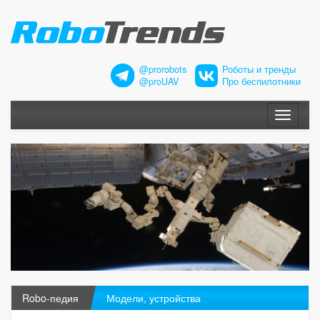
@prorobots
Роботы и тренды
@proUAV
Про беспилотники
Меню
Robo-педия
Модели, устройства