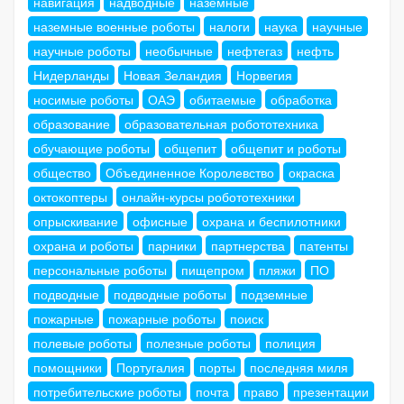
навигация
надводные
наземные
наземные военные роботы
налоги
наука
научные
научные роботы
необычные
нефтегаз
нефть
Нидерланды
Новая Зеландия
Норвегия
носимые роботы
ОАЭ
обитаемые
обработка
образование
образовательная робототехника
обучающие роботы
общепит
общепит и роботы
общество
Объединенное Королевство
окраска
октокоптеры
онлайн-курсы робототехники
опрыскивание
офисные
охрана и беспилотники
охрана и роботы
парники
партнерства
патенты
персональные роботы
пищепром
пляжи
ПО
подводные
подводные роботы
подземные
пожарные
пожарные роботы
поиск
полевые роботы
полезные роботы
полиция
помощники
Португалия
порты
последняя миля
потребительские роботы
почта
право
презентации