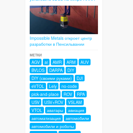
Impossible Metals откроет центр
разработки в Пенсильвании
МЕТКИ
AGV
ai
AMR
ARM
AUV
BVLOS
DARPA
DIY
DIY (своими руками)
DJI
eVTOL
Lely
no-code
pick-and-place
ROV
RPA
USV
USV+ROV
VSLAM
VTOL
аватары
авиация
автоматизация
автомобили
автомобили и роботы