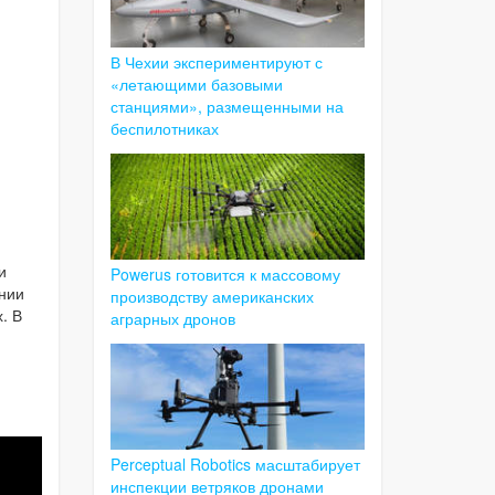
В Чехии экспериментируют с
«летающими базовыми
станциями», размещенными на
беспилотниках
и
Powerus готовится к массовому
нии
производству американских
. В
аграрных дронов
Perceptual Robotics масштабирует
инспекции ветряков дронами