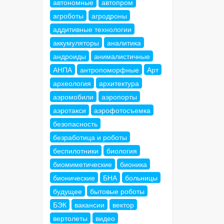
автономные
автопром
агроботы
агродроны
аддитивные технологии
аккумуляторы
аналитика
андроиды
анималистичные
АНПА
антропоморфные
Арт
археология
архитектура
аэромобили
аэропорты
аэротакси
аэрофотосъемка
безопасность
безработица и роботы
беспилотники
биология
биомиметические
бионика
бионические
БНА
больницы
будущее
бытовые роботы
БЭК
вакансии
вектор
вертолеты
видео