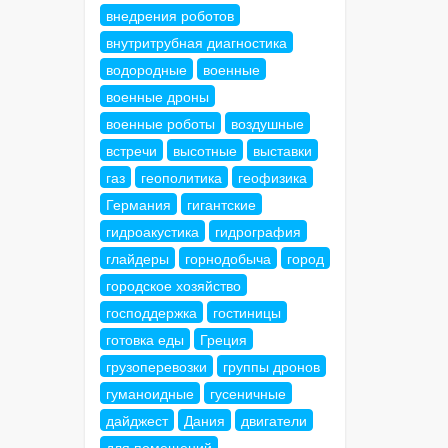
внедрения роботов
внутритрубная диагностика
водородные
военные
военные дроны
военные роботы
воздушные
встречи
высотные
выставки
газ
геополитика
геофизика
Германия
гигантские
гидроакустика
гидрография
глайдеры
горнодобыча
город
городское хозяйство
господдержка
гостиницы
готовка еды
Греция
грузоперевозки
группы дронов
гуманоидные
гусеничные
дайджест
Дания
двигатели
для помещений