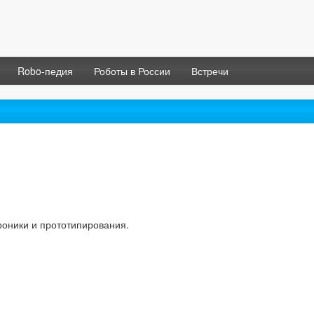
Robo-педия
Роботы в России
Встречи
роники и прототипирования.