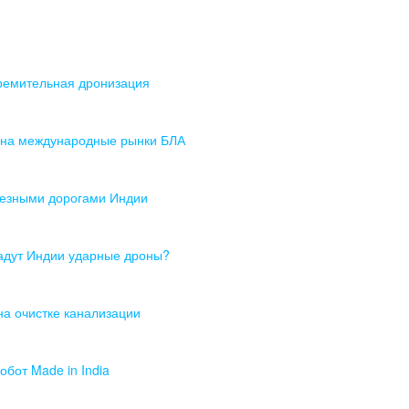
ремительная дронизация
я на международные рынки БЛА
лезными дорогами Индии
адут Индии ударные дроны?
а очистке канализации
бот Made in India