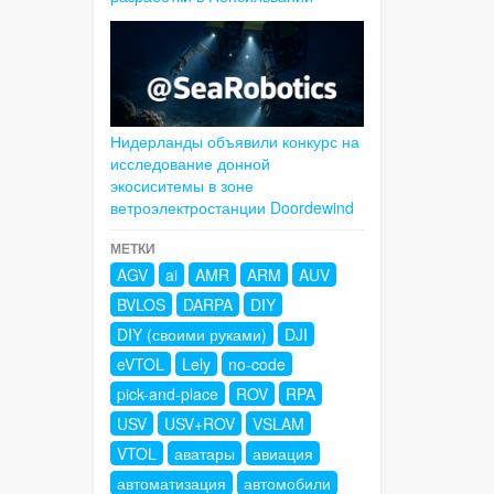
Нидерланды объявили конкурс на
исследование донной
экосиситемы в зоне
ветроэлектростанции Doordewind
МЕТКИ
AGV
ai
AMR
ARM
AUV
BVLOS
DARPA
DIY
DIY (своими руками)
DJI
eVTOL
Lely
no-code
pick-and-place
ROV
RPA
USV
USV+ROV
VSLAM
VTOL
аватары
авиация
автоматизация
автомобили