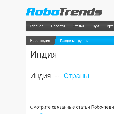
Главная
Новости
Статьи
Шум
Арт
Robo-педия
Разделы, группы
Индия
Индия --
Страны
Смотрите связанные статьи Robo-педи