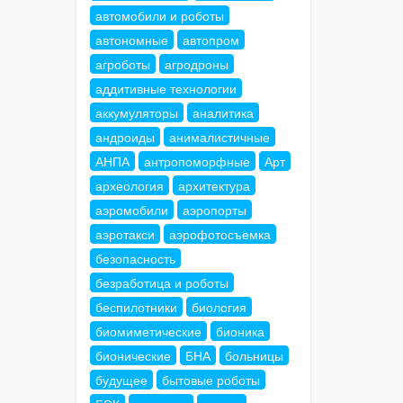
автомобили и роботы
автономные
автопром
агроботы
агродроны
аддитивные технологии
аккумуляторы
аналитика
андроиды
анималистичные
АНПА
антропоморфные
Арт
археология
архитектура
аэромобили
аэропорты
аэротакси
аэрофотосъемка
безопасность
безработица и роботы
беспилотники
биология
биомиметические
бионика
бионические
БНА
больницы
будущее
бытовые роботы