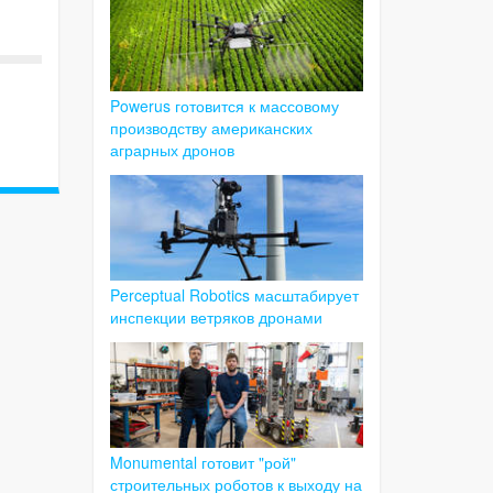
Powerus готовится к массовому
производству американских
аграрных дронов
Perceptual Robotics масштабирует
инспекции ветряков дронами
Monumental готовит "рой"
строительных роботов к выходу на