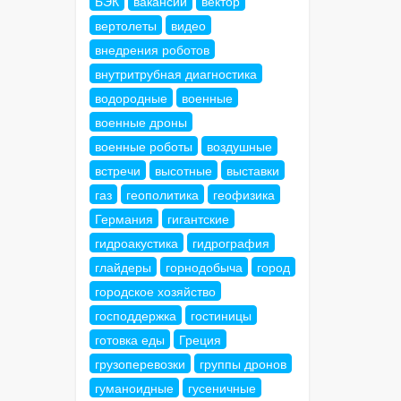
БЭК
вакансии
вектор
вертолеты
видео
внедрения роботов
внутритрубная диагностика
водородные
военные
военные дроны
военные роботы
воздушные
встречи
высотные
выставки
газ
геополитика
геофизика
Германия
гигантские
гидроакустика
гидрография
глайдеры
горнодобыча
город
городское хозяйство
господдержка
гостиницы
готовка еды
Греция
грузоперевозки
группы дронов
гуманоидные
гусеничные