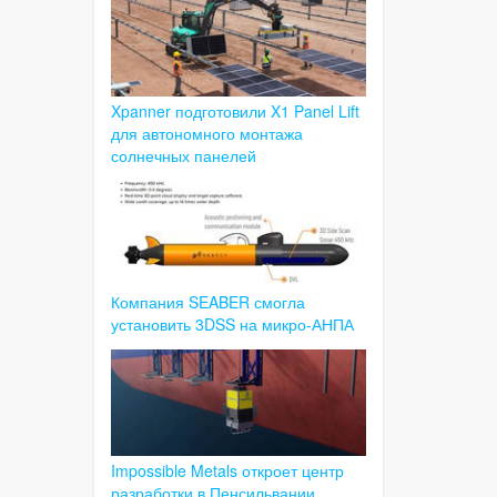
Xpanner подготовили X1 Panel Lift
для автономного монтажа
солнечных панелей
Компания SEABER смогла
установить 3DSS на микро-АНПА
Impossible Metals откроет центр
разработки в Пенсильвании