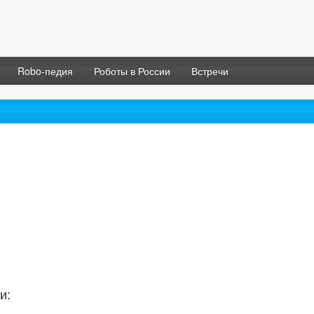
Robo-педия
Роботы в России
Встречи
и: