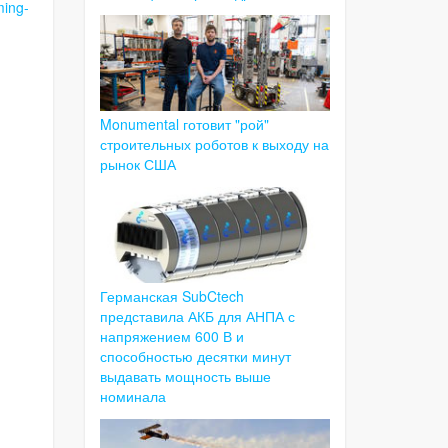
ming-
Monumental готовит "рой"
строительных роботов к выходу на
рынок США
Германская SubCtech
представила АКБ для АНПА с
напряжением 600 В и
способностью десятки минут
выдавать мощность выше
номинала