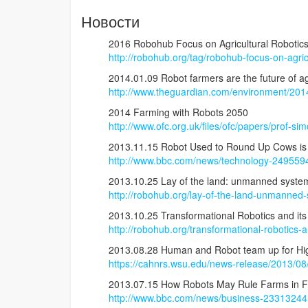
Новости
2016 Robohub Focus on Agricultural Robotic
http://robohub.org/tag/robohub-focus-on-agricu
2014.01.09 Robot farmers are the future of a
http://www.theguardian.com/environment/2014
2014 Farming with Robots 2050
http://www.ofc.org.uk/files/ofc/papers/prof-s
2013.11.15 Robot Used to Round Up Cows is
http://www.bbc.com/news/technology-249559
2013.10.25 Lay of the land: unmanned system
http://robohub.org/lay-of-the-land-unmanned
2013.10.25 Transformational Robotics and its 
http://robohub.org/transformational-robotics-an
2013.08.28 Human and Robot team up for Hig
https://cahnrs.wsu.edu/news-release/2013/08/
2013.07.15 How Robots May Rule Farms in 
http://www.bbc.com/news/business-23313244