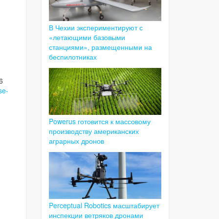
В Чехии экспериментируют с
«летающими базовыми
станциями», размещенными на
беспилотниках
16
se-
Powerus готовится к массовому
производству американских
аграрных дронов
Perceptual Robotics масштабирует
инспекции ветряков дронами