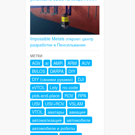
Impossible Metals откроет центр
разработки в Пенсильвании
МЕТКИ
AGV
ai
AMR
ARM
AUV
BVLOS
DARPA
DIY
DIY (своими руками)
DJI
eVTOL
Lely
no-code
pick-and-place
ROV
RPA
USV
USV+ROV
VSLAM
VTOL
аватары
авиация
автоматизация
автомобили
автомобили и роботы