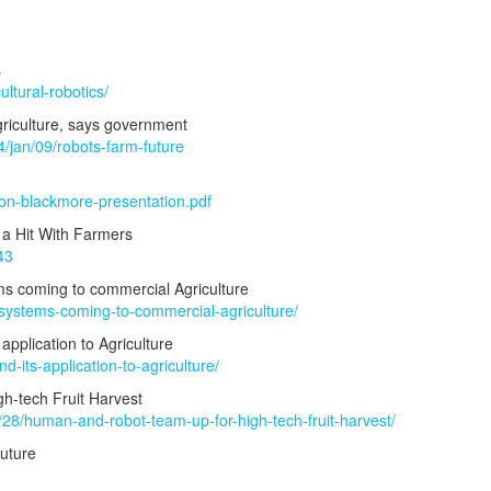
s
ltural-robotics/
griculture, says government
/jan/09/robots-farm-future
imon-blackmore-presentation.pdf
 a Hit With Farmers
43
s coming to commercial Agriculture
-systems-coming-to-commercial-agriculture/
application to Agriculture
d-its-application-to-agriculture/
h-tech Fruit Harvest
28/human-and-robot-team-up-for-high-tech-fruit-harvest/
Future