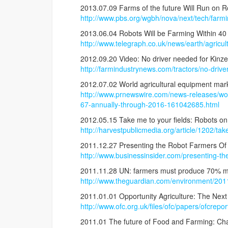
2013.07.09 Farms of the future Will Run on
http://www.pbs.org/wgbh/nova/next/tech/farmi
2013.06.04 Robots Will be Farming Within 4
http://www.telegraph.co.uk/news/earth/agricu
2012.09.20 Video: No driver needed for Kinz
http://farmindustrynews.com/tractors/no-dri
2012.07.02 World agricultural equipment mar
http://www.prnewswire.com/news-releases/wor
67-annually-through-2016-161042685.html
2012.05.15 Take me to your fields: Robots on
http://harvestpublicmedia.org/article/1202/tak
2011.12.27 Presenting the Robot Farmers O
http://www.businessinsider.com/presenting-th
2011.11.28 UN: farmers must produce 70% mo
http://www.theguardian.com/environment/201
2011.01.01 Opportunity Agriculture: The Nex
http://www.ofc.org.uk/files/ofc/papers/ofcrepor
2011.01 The future of Food and Farming: Chal