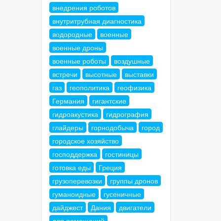
внедрения роботов
внутритрубная диагностика
водородные
военные
военные дроны
военные роботы
воздушные
встречи
высотные
выставки
газ
геополитика
геофизика
Германия
гигантские
гидроакустика
гидрография
глайдеры
горнодобыча
город
городское хозяйство
господдержка
гостиницы
готовка еды
Греция
грузоперевозки
группы дронов
гуманоидные
гусеничные
дайджест
Дания
двигатели
для помещений