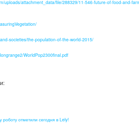
m/uploads/attachment_data/file/288329/11-546-future-of-food-and-far
asuringVegetation/
-and-societies/the-population-of-the-world-2015/
s/longrange2/WorldPop2300final.pdf
и:
 роботу отметили сегодня в Lely!