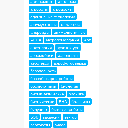
автономные
автопром
агроботы
агродроны
аддитивные технологии
аккумуляторы
аналитика
андроиды
анималистичные
АНПА
антропоморфные
Арт
археология
архитектура
аэромобили
аэропорты
аэротакси
аэрофотосъемка
безопасность
безработица и роботы
беспилотники
биология
биомиметические
бионика
бионические
БНА
больницы
будущее
бытовые роботы
БЭК
вакансии
вектор
вертолеты
видео