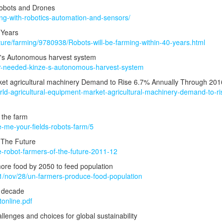
 Robots and Drones
ng-with-robotics-automation-and-sensors/
0 Years
lture/farming/9780938/Robots-will-be-farming-within-40-years.html
e's Autonomous harvest system
ver-needed-kinze-s-autonomous-harvest-system
ket agricultural machinery Demand to Rise 6.7% Annually Through 20
ld-agricultural-equipment-market-agricultural-machinery-demand-to-ri
 the farm
e-me-your-fields-robots-farm/5
f The Future
e-robot-farmers-of-the-future-2011-12
re food by 2050 to feed population
1/nov/28/un-farmers-produce-food-population
t decade
tonline.pdf
lenges and choices for global sustainability