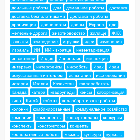
доильные роботы
дом
домашние роботы
доставка
доставка беспилотниками
доставка и роботы
дронизация
дронопорты
дроны
Европа
еда
железные дороги
животноводство
жилище
ЖКХ
захваты
земледелие
игрушки
идеи
измерения
Израиль
ИИ
ИИ - вкратце
инвентаризация
инвестиции
Индия
Иннополис
инспекция
интервью
интерфейсы
инфоботы
Ирак
Иран
искусственный интеллект
испытания
исследования
история
Италия
Казахстан
как заработать
Канада
катера
квадрупеды
кейсы
киборгизация
кино
Китай
коботы
коллаборативные роботы
колонки
комбинированные
коммунальное хозяйство
компании
компоненты
конвертопланы
конкурсы
конспекты
конструкторы
концепты
кооперативные роботы
космос
культура
курьезы