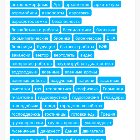
антропоморфные
Арт
археология
архитектура
аэромобили
аэропорты
аэротакси
аэрофотосъемка
безопасность
безработица и роботы
беспилотники
биология
биомиметические
бионика
бионические
БНА
больницы
будущее
бытовые роботы
БЭК
вакансии
вектор
вертолеты
видео
внедрения роботов
внутритрубная диагностика
водородные
военные
военные дроны
военные роботы
воздушные
встречи
высотные
выставки
газ
геополитика
геофизика
Германия
гигантские
гидроакустика
гидрография
глайдеры
горнодобыча
город
городское хозяйство
господдержка
гостиницы
готовка еды
Греция
грузоперевозки
группы дронов
гуманоидные
гусеничные
дайджест
Дания
двигатели
для помещений
доение роботизированное