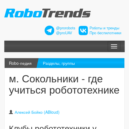
@prorobots
Роботы и тренды
@proUAV
Про беспилотники
Меню
Robo-педия
Разделы, группы
м. Сокольники - где
учиться робототехнике
Алексей Бойко (ABloud)
Клубы робототехники у