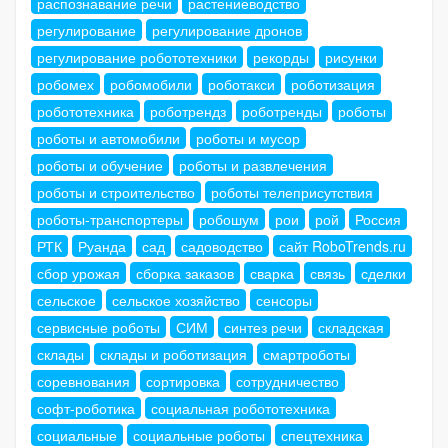
распознавание речи
растениеводство
регулирование
регулирование дронов
регулирование робототехники
рекорды
рисунки
робомех
робомобили
роботакси
роботизация
робототехника
роботрендз
роботренды
роботы
роботы и автомобили
роботы и мусор
роботы и обучение
роботы и развлечения
роботы и строительство
роботы телеприсутствия
роботы-транспортеры
робошум
рои
рой
Россия
РТК
Руанда
сад
садоводство
сайт RoboTrends.ru
сбор урожая
сборка заказов
сварка
связь
сделки
сельское
сельское хозяйство
сенсоры
сервисные роботы
СИМ
синтез речи
складская
склады
склады и роботизация
смартроботы
соревнования
сортировка
сотрудничество
софт-роботика
социальная робототехника
социальные
социальные роботы
спецтехника