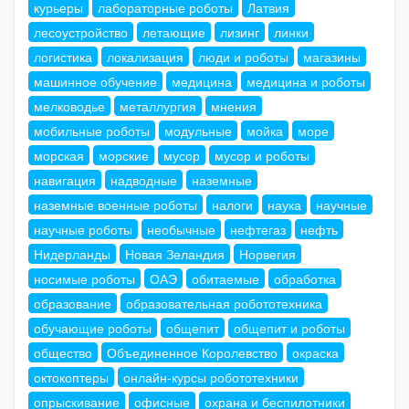
курьеры
лабораторные роботы
Латвия
лесоустройство
летающие
лизинг
линки
логистика
локализация
люди и роботы
магазины
машинное обучение
медицина
медицина и роботы
мелководье
металлургия
мнения
мобильные роботы
модульные
мойка
море
морская
морские
мусор
мусор и роботы
навигация
надводные
наземные
наземные военные роботы
налоги
наука
научные
научные роботы
необычные
нефтегаз
нефть
Нидерланды
Новая Зеландия
Норвегия
носимые роботы
ОАЭ
обитаемые
обработка
образование
образовательная робототехника
обучающие роботы
общепит
общепит и роботы
общество
Объединенное Королевство
окраска
октокоптеры
онлайн-курсы робототехники
опрыскивание
офисные
охрана и беспилотники