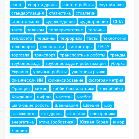
спорт
спорт и дроны
спорт и роботы
спутниковая
стандартизация
статистика
стратегии
строительство
судовождение
судостроение
США
такси
телеком
телеприсутствие
теплицы
теплосети
термины
терроризм
тесты
технологии
технопарки
техносказки
тилтроторы
ТНПА
торговля
транспорт
транспортные роботы
тренды
трубопроводы
трубопроводы и роботизация
уборка
Украина
уличные роботы
участники рынка
физический ИИ
финансирование
фотограмметрия
Франция
химия
хобби-беспилотники
ховербайки
Хождение
цифры
частоты
чатбот
шагающие роботы
Швейцария
Швеция
шоу
экзоскелеты
эко-дроны
экология
электроника
энергетика
этика (робоэтика)
Южная Корея
юмор
Япония