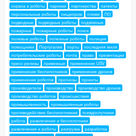
охрана и роботы
парники
партнерства
патенты
персональные роботы
пищепром
пляжи
ПО
подводные
подводные роботы
подземные
пожарные
пожарные роботы
поиск
полевые роботы
полезные роботы
полиция
помощники
Португалия
порты
последняя миля
потребительские роботы
почта
право
презентации
пресс-релизы
привязные
применение USV
применение беспилотников
применение дронов
применение роботов
прогнозы
проекты
производители
производство
производство дронов
производство роботов
происшествия
промышленность
промышленные роботы
противодействие беспилотникам
псевдоспутники
работа
развлечения и беспилотники
развлечения и роботы
разгрузка
разработка