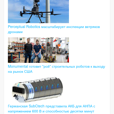
Perceptual Robotics масштабирует инспекции ветряков
дронами
Monumental готовит "рой" строительных роботов к выходу
на рынок США
Германская SubCtech представила АКБ для АНПА с
напряжением 600 В и способностью десятки минут