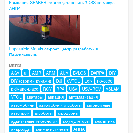
Компания SEABER смогла установить 3DSS на микро-
АНПА
Impossible Metals откроет центр разработки в
Пенсильвании
МЕТКИ
AGV
ai
AMR
ARM
AUV
BVLOS
DARPA
DIY
DIY (своими руками)
DJI
eVTOL
Lely
no-code
pick-and-place
ROV
RPA
USV
USV+ROV
VSLAM
VTOL
аватары
авиация
автоматизация
автомобили
автомобили и роботы
автономные
автопром
агроботы
агродроны
аддитивные технологии
аккумуляторы
аналитика
андроиды
анималистичные
АНПА