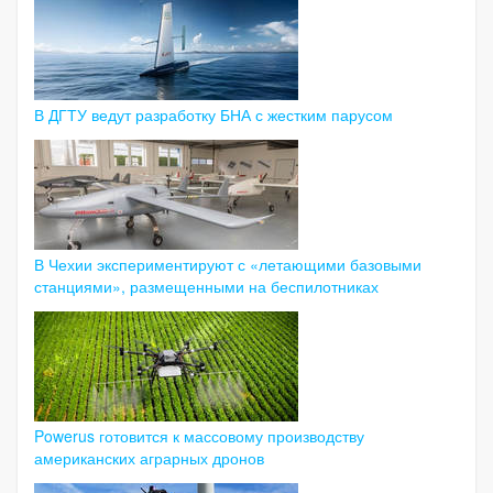
В ДГТУ ведут разработку БНА с жестким парусом
В Чехии экспериментируют с «летающими базовыми
станциями», размещенными на беспилотниках
Powerus готовится к массовому производству
американских аграрных дронов